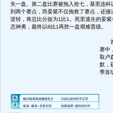
失一盘。第二盘比赛被拖入抢七，基里连科以
到两个赛点，而晏紫不仅挽救了赛点，还接连
逆转，将总比分扳为1比1。死里逃生的晏紫
态神勇，最终以6比1再胜一盘艰难晋级。
首
赛中
取卢
默，
季首