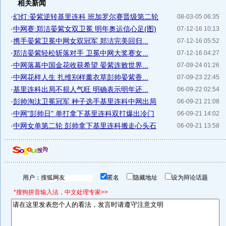
相关新闻
·
幻灯:晏紫逆转基里连科 班加罗尔赛晋级第二轮
08-03-05 06:35
·
中网赛:郑洁晏紫女双卫冕 明年奥运信心足(图)
07-12-16 10:13
·
携手晏紫卫冕中网女双冠军 郑洁完美回归...
07-12-16 05:52
·
郑洁晏紫轻松斩落对手 卫冕中网大奖赛女...
07-12-16 04:27
·
中网落幕中国金花收获希望 晏紫连败世界...
07-09-24 01:26
·
中网花样人生 扎维别样薰衣草彭帅晏紫香...
07-09-23 22:45
·
基里连科出局不损人气旺 明确表示明年还...
06-09-22 02:54
·
彭帅淘汰卫冕冠军 种子选手基里连科中网出局
06-09-21 21:08
·
中网"彭帅日" 单打拿下基里连科双打爆出冷门
06-09-21 14:02
·
中网女单第二轮 彭帅拿下基里连科搬走心头石
06-09-21 13:58
用户：
匿名
隐藏地址
设为辩论话题
*搜狗拼音输入法，中文处理专家>>