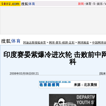
新闻
-
体育
-
S
-
娱乐
-
阿迪达斯搜狐体育
>
网球-赛车-棋牌-足彩
>
网球频道
>
中国网球
印度赛晏紫爆冷进次轮 击败前中
科
2008年03月06日00:21
[
我来
来源：北京晨报