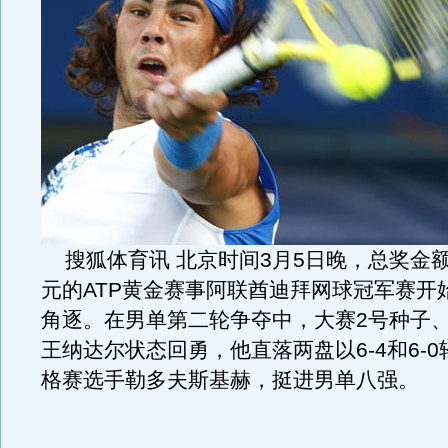
搜狐体育讯 北京时间3月5日晚，总奖金额为
元的ATP黄金赛事阿联酋迪拜网球冠军赛开
角逐。在男单第二轮争夺中，大赛2号种子
王纳达尔状态回勇，他直落两盘以6-4和6-
格赛选手勒多夫斯基赫，挺进男单八强。