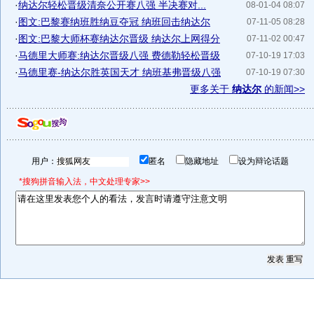
·
纳达尔轻松晋级清奈公开赛八强 半决赛对...
08-01-04 08:07
·
图文:巴黎赛纳班胜纳豆夺冠 纳班回击纳达尔
07-11-05 08:28
·
图文:巴黎大师杯赛纳达尔晋级 纳达尔上网得分
07-11-02 00:47
·
马德里大师赛:纳达尔晋级八强 费德勒轻松晋级
07-10-19 17:03
·
马德里赛-纳达尔胜英国天才 纳班基弗晋级八强
07-10-19 07:30
更多关于
纳达尔
的新闻>>
用户：
匿名
隐藏地址
设为辩论话题
*搜狗拼音输入法，中文处理专家>>