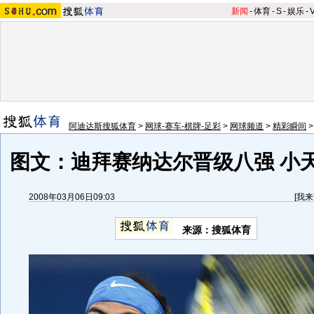
新闻
-
体育
-
S
-
娱乐
-
阿迪达斯搜狐体育
>
网球-赛车-棋牌-足彩
>
网球频道
>
精彩瞬间
图文：迪拜赛纳达尔晋级八强 小
2008年03月06日09:03
[
我来
来源：搜狐体育