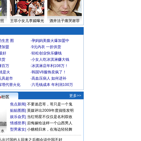
密照
王菲小女儿李嫣曝光
酒井法子痛哭谢罪
生意 图
·
孕妈妈美腹火爆加盟中
费加盟
·
9元内衣 一折供货
最好
·
轻松创业快乐赚钱
供货
·
小女人吃冰淇淋赚大钱
赚百万
·
冰淇淋店年利108万！
就是火
·
韩国V8服饰卖疯了！
玩具超市
·
高血压病人 如何进补
深埋代替火化
·
六毛钱成本 年利润100万
更多>>
焦点新闻
|
不要迷恋哥，哥只是一个鬼
贴贴图图
|
英媒评出2009年度搞怪发明
娱乐旮旯
|
当红明星不仅仅是名利双收
情感世界
|
后悔嫁给这样一个山西男人
型男索女
|
小糖精归来，在海边轻轻舞
口水
么出过国的人回来之后都会说中国不好