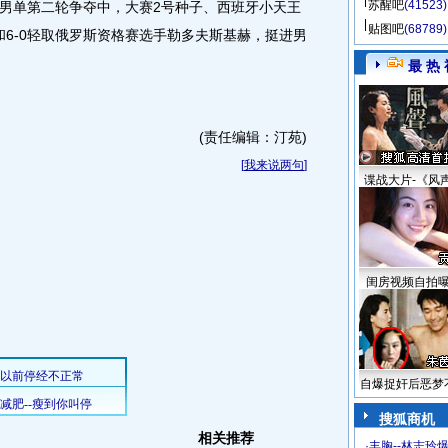
苏醒吧
(41523)
男单第二轮争夺中，大赛2号种子、西班牙小天王
贴图吧
(68789)
和6-0轻取俄罗斯资格赛选手勒多夫斯基赫，挺进男
最 热 
(责任编辑：汀苑)
[
我来说两句
]
谍战大片-《风
闺房视频自拍
自爆捉奸后恶梦
搜狐商机
相关推荐
·
丰胸--林志玲