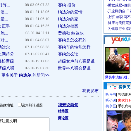
阵...
赛纳 报价
08-03-06 07:33
·
睡觉减肥--瘦到
·
开这样的店 日进
...
纳达尔的爱情
08-01-21 13:06
·
上班 兼职 两
...
纳达尔的家
08-01-21 05:10
·
健康与美丽完
力正手
纳达尔档案
08-01-04 15:35
·
为健康行业撑
...
费德勒 纳达尔
08-01-04 11:11
...
赛纳是怎么死的
08-01-04 08:07
纳达尔
赛纳车的性能怎样
07-11-05 08:28
上网得分
赛纳怎么读
07-11-02 00:47
轻松晋级
超级女声前八强是谁
07-10-19 17:03
晋级八强
世界杯八强会是谁
07-10-19 07:30
更多关于
纳达尔
的新闻>>
我要发布
·
听评书
|
郭德纲
·
听小说
|
鬼吹灯1
我来说两句
隐藏地址
设为辩论话题
·
共享区
|
手机病
精华区
辩论区