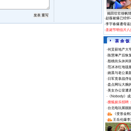
揭田壮壮徐帆
·
赵薇被爆已经怀
·
李宇春爆遭母逼
·
圣诞节明信片八
茶 余 饭
·
何炅获地产大亨
·
陈慧琳产后恢复
·
殷桃街头休闲装
·
范冰冰红地毯
·
姚晨与老公素
·
日军竟拿战俘
·
盘点网坛大腕
·
美女办公室遭
·
《Nobody》
·
搜狐娱乐招聘
·
台北电玩展靓丽S
·
《变形金刚
·
王岳伦爆李