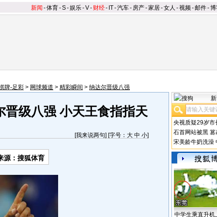
新闻
-
体育
-
S
-
娱乐
-
V
-
财经
-
IT
-
汽车
-
房产
-
家居
-
女人
-
视频
-
邮件
-
博
棋牌-足彩
>
网球频道
>
精彩瞬间
>
纳达尔晋级八强
新
尔晋级八强 小天王食指指天
央视质疑29岁市
石首网站被黑
篡
[
我来说两句
] [字号：
大
中
小
]
宋美龄牛奶洗澡
来源：搜狐体育
中学生乘直升机