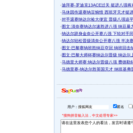
·
迪拜赛-罗迪克13ACE过关 挺进八强将对
·
马休因伤退赛纳豆惋惜 西班牙天才挺进澳
·
对手退赛纳达尔捡大便宜 晋级八强追平最
·
图文:清奈赛纳达尔速胜进八强 纳豆暴
·
纳达尔跻身金奈公开赛八强 下轮对手同胞
·
纳达尔轻松晋级清奈公开赛八强 半决赛对
·
图文:巴黎赛纳班胜纳豆夺冠 纳班回击
·
图文:巴黎大师杯赛纳达尔晋级 纳达尔
·
马德里大师赛:纳达尔晋级八强 费德勒
·
马德里赛-纳达尔胜英国天才 纳班基弗
用户：
匿名
*搜狗拼音输入法，中文处理专家>>