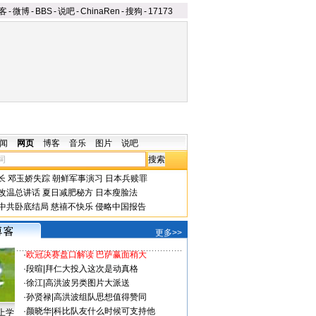
客
-
微博
-
BBS
-
说吧
-
ChinaRen
-
搜狗
-
17173
闻
网页
博客
音乐
图片
说吧
长
邓玉娇失踪
朝鲜军事演习
日本兵赎罪
改温总讲话
夏日减肥秘方
日本瘦脸法
中共卧底结局
慈禧不快乐
侵略中国报告
更多>>
·
欧冠决赛盘口解读 巴萨赢面稍大
·
段暄
|
拜仁大投入这次是动真格
·
徐江
|
高洪波另类图片大派送
·
孙贤禄
|
高洪波组队思想值得赞同
·
颜晓华
|
科比队友什么时候可支持他
上学