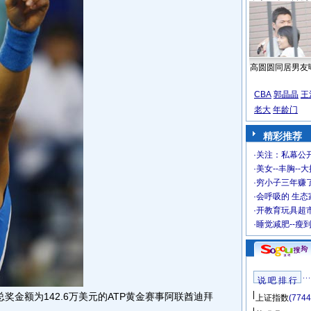
高圆圆同居男友
CBA
郭晶晶
王
老大
年龄门
精彩推荐
·
关注：私幕公
·
美女--丰胸--
·
穷小子三年赚
·
会呼吸的 生态
·
开教育玩具超市
·
睡觉减肥--瘦
说 吧 排 行
奖金额为142.6万美元的ATP黄金赛事阿联酋迪拜
上证指数
(7744