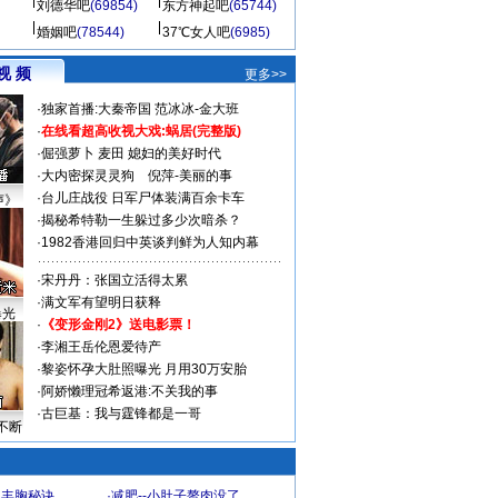
刘德华吧
(69854)
东方神起吧
(65744)
婚姻吧
(78544)
37℃女人吧
(6985)
视 频
更多>>
·
独家首播:大秦帝国
范冰冰-金大班
·
在线看超高收视大戏:
蜗居(完整版)
·
倔强萝卜
麦田
媳妇的美好时代
·
大内密探灵灵狗
倪萍-美丽的事
·
台儿庄战役 日军尸体装满百余卡车
声》
·
揭秘希特勒一生躲过多少次暗杀？
·
1982香港回归中英谈判鲜为人知内幕
·
宋丹丹：张国立活得太累
·
满文军有望明日获释
曝光
·
《变形金刚2》送电影票！
·
李湘王岳伦恩爱待产
·
黎姿怀孕大肚照曝光 月用30万安胎
·
阿娇懒理冠希返港:不关我的事
·
古巨基：我与霆锋都是一哥
不断
爆丰胸秘诀
·
减肥--小肚子赘肉没了