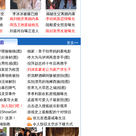
情史
李冰冰被爆已婚
揭秘生父离婚内幕
孕
·
揭刘晓庆离婚内幕
·
李幼斌新恋情曝光
婚
·
周迅王艳婆媳相见
·
陆毅爱女照首曝光
折
·
刘嘉玲自曝正造人
·
陈好新男友被曝光
 后
更多>>
喂猕猴桃(图)
·
独家：章子怡带妈妈看电影
好身材(图)
·
佟大为马伊琍再度牵手(图)
秀性感(图)
·
倪萍赵忠祥十年后再携手
服装皆为租赁
·
刘涛富豪老公为家产求生子
颜乘地铁被拍
·
舒淇醉酒瞬间惨被抓拍(图)
做活体解剖
·
实拍漂亮的地摊西施(组图)
的暴烈脾气
·
世界九大罪恶之城(组图)
遇灵异事件
·
李孝利新欢私密视频曝光
成命案导火索
·
孟庭苇可爱儿子最新照(图)
：加入我们吧！
·
点击进入搜狐娱乐影视库
howGirl
·
游戏史上最般配的十对情侣
2》送票！
·
张元首透露戒毒生活
湘胎教
·
令人惊叹太空步下楼方式