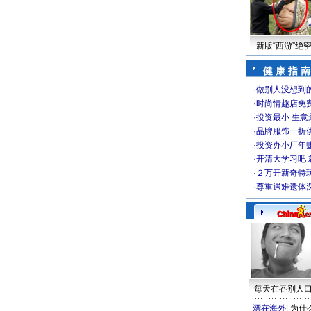
新版“西游”绝
健 康 指 南
·
做别人没想到的
·
时尚情趣店免
·
投资最小 生意
·
品牌服饰一折
·
投资办小厂年
·
开清大学习吧 
·
２万开新奇特
·
尊重遇难遗体
每天在吞别人
漂在海外
|
为什