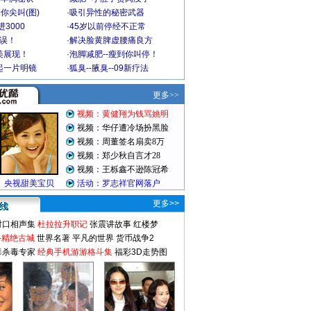
你尖叫(图)
·
吸引异性的秘密武器
3000
·
45岁以前停经不正常
不误！
·
解决脸黄脾虚腰痛良方
美展现！
·
泡脚减肥--瘦到你叫停！
起一片明镜
·
狐臭--腋臭--09新疗法
更多>>
对口相声集
杜拉拉升职记
张震讲故事
红楼梦
-精绝古城
世界名著
平凡的世界
货币战争2
毒杀毒专家
经典手机游游格斗集
福彩3D走势图