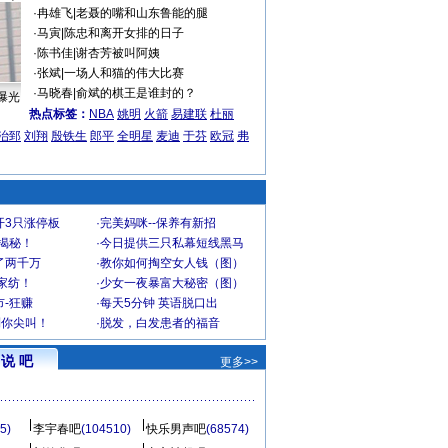
·
冉雄飞
|
老聂的嘴和山东鲁能的腿
·
马寅
|
陈忠和离开女排的日子
·
陈书佳
|
谢杏芳被叫阿姨
·
张斌
|
一场人和猫的伟大比赛
·
马晓春
|
俞斌的棋王是谁封的？
曝光
热点标签：
NBA
姚明
火箭
易建联
杜丽
治郅
刘翔
殷铁生
郎平
全明星
麦迪
于芬
欧冠
弗
开3只涨停板
·
完美妈咪--保养有新招
大揭秘！
·
今日提供三只私幕短线黑马
了两千万
·
教你如何掏空女人钱（图）
家纺！
·
少女一夜暴富大秘密（图）
-狂赚
·
每天5分钟 英语脱口出
到你尖叫！
·
脱发，白发患者的福音
说 吧
更多>>
5)
李宇春吧
(104510)
快乐男声吧
(68574)