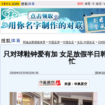
新闻
-
体育
-
S
-
娱乐
-
阿迪达斯搜狐体育
>
中国足球
>
中国女足
>
女足-中国女足
>
200
只对球鞋钟爱有加 女足放假半日
忙
2008年03月09日06:38
[
我来说
来源：华奥星空