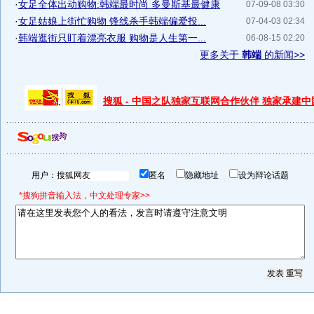
·
女足全体出动购物:韩端最时尚 多曼斯基最健康
07-09-08 03:30
·
女足姑娘上街忙购物 锋线杀手韩端偏爱投...
07-04-03 02:34
·
韩端逛街只盯着漂亮衣服 购物是人生第一...
06-08-15 02:20
更多关于
韩端
的新闻>>
搜狐 - 中国之队独家互联网合作伙伴 独家承建
用户：
匿名
隐藏地址
设为辩论话题
*搜狗拼音输入法，中文处理专家>>