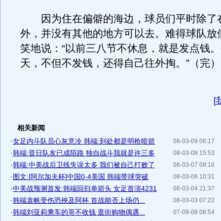
因为住在偏僻的海边，球员们平时除了
外，并没有其他的地方可以去。难得球队放
笑地说：“以前三八节不休息，就是发点钱
天，不但不发钱，还得自己往外掏。”（完）
[
相关新闻
·
女足内斗队员心灰意冷 韩端:到处都是明枪暗箭
08-03-09 06:17
·
韩端:昔日队友已成陌路 独自战斗我就是许三多
08-03-08 15:53
·
韩端:中美战后卫线失误太多 我们被自己打败了
08-03-07 09:16
·
图文:[阿尔加夫杯]中国0-4美国 韩端带球突破
08-03-06 10:31
·
中美战预测首发:韩端回归单箭头 女足首演4231
08-03-04 21:37
·
韩端袁帆受伤恐殃及阿杯 首战能否上场仍...
08-03-03 07:22
·
韩端刘亚莉乘车的哥不收钱 逛街购物偶遇...
07-09-08 08:54