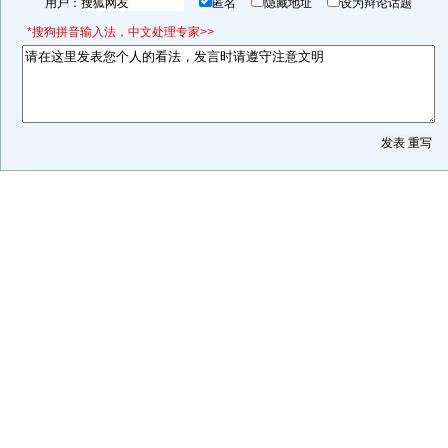
用户：
匿名
隐藏地址
设为辩论话题
*搜狗拼音输入法，中文处理专家>>