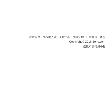
设置首页
-
搜狗输入法
-
支付中心
-
搜狐招聘
-
广告服务
-
客
Copyright
©
2016 Sohu.com 
搜狐不良信息举