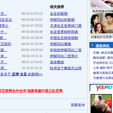
相关推荐
闺房视频自拍
...
女足的新闻
08-03-14 05:15
男足后尘
伊丽莎白的新闻
08-03-08 15:01
球罪人
天津女足世界杯门票
08-03-07 05:06
...
女足世界杯时间表
08-03-06 05:48
自爆捉奸后恶梦
...
中国女足绝杀朝鲜
08-02-25 09:29
女王回归
伊丽莎白雅顿
08-02-19 16:49
搜狐商机
...
年轻的伊丽莎白二世
08-02-18 05:04
·
丰胸--林志玲
...
伊丽莎白二世简介
08-02-16 11:11
·
睡觉减肥--瘦到
...
游泳教练
08-01-21 04:42
·
开这样的店 日进
...
杜伊这个教练怎么样
·
上班 兼职 两
07-11-07 01:11
·
健康与美丽完
更多关于
足球 女足
的新闻>>
·
为健康行业撑
独家互联网合作伙伴 独家承建中国之队官网
我要发布