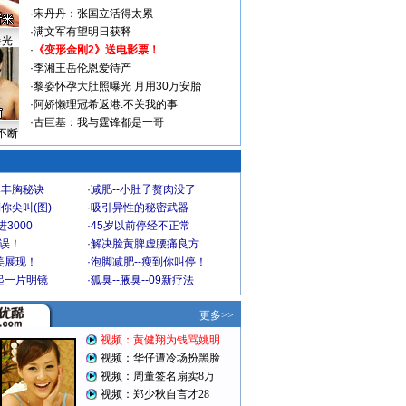
·
宋丹丹：张国立活得太累
·
满文军有望明日获释
曝光
·
《变形金刚2》送电影票！
·
李湘王岳伦恩爱待产
·
黎姿怀孕大肚照曝光 月用30万安胎
·
阿娇懒理冠希返港:不关我的事
·
古巨基：我与霆锋都是一哥
不断
爆丰胸秘诀
·
减肥--小肚子赘肉没了
你尖叫(图)
·
吸引异性的秘密武器
3000
·
45岁以前停经不正常
不误！
·
解决脸黄脾虚腰痛良方
美展现！
·
泡脚减肥--瘦到你叫停！
起一片明镜
·
狐臭--腋臭--09新疗法