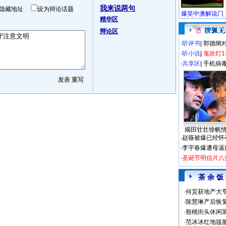
我来说两句
隐藏地址
设为辩论话题
精华区
辩论区
·
听评书
|
郭德纲
·
听小说
|
鬼吹灯1
·
共享区
|
手机病
揭田壮壮徐帆
·
赵薇被爆已经怀
·
李宇春爆遭母逼
·
圣诞节明信片八
茶 余 饭
·
何炅获地产大亨
·
陈慧琳产后恢复
·
殷桃街头休闲装
·
范冰冰红地毯