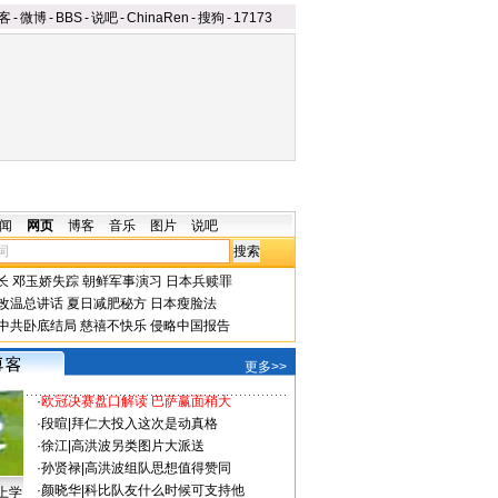
客
-
微博
-
BBS
-
说吧
-
ChinaRen
-
搜狗
-
17173
闻
网页
博客
音乐
图片
说吧
长
邓玉娇失踪
朝鲜军事演习
日本兵赎罪
改温总讲话
夏日减肥秘方
日本瘦脸法
中共卧底结局
慈禧不快乐
侵略中国报告
更多>>
·
欧冠决赛盘口解读 巴萨赢面稍大
·
段暄
|
拜仁大投入这次是动真格
·
徐江
|
高洪波另类图片大派送
·
孙贤禄
|
高洪波组队思想值得赞同
·
颜晓华
|
科比队友什么时候可支持他
上学