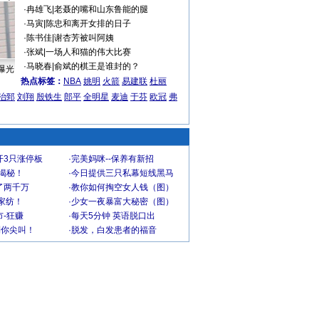
·
冉雄飞
|
老聂的嘴和山东鲁能的腿
·
马寅
|
陈忠和离开女排的日子
·
陈书佳
|
谢杏芳被叫阿姨
·
张斌
|
一场人和猫的伟大比赛
·
马晓春
|
俞斌的棋王是谁封的？
曝光
热点标签：
NBA
姚明
火箭
易建联
杜丽
治郅
刘翔
殷铁生
郎平
全明星
麦迪
于芬
欧冠
弗
开3只涨停板
·
完美妈咪--保养有新招
大揭秘！
·
今日提供三只私幕短线黑马
了两千万
·
教你如何掏空女人钱（图）
家纺！
·
少女一夜暴富大秘密（图）
-狂赚
·
每天5分钟 英语脱口出
到你尖叫！
·
脱发，白发患者的福音