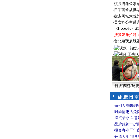
·
姚晨与老公素
·
日军竟拿战俘
·
盘点网坛大腕
·
美女办公室遭
·
《Nobody》
·
搜狐娱乐招聘
·
台北电玩展靓丽S
·
《变形
·
王岳伦
新版“西游”绝
健 康 指 南
·
做别人没想到的
·
时尚情趣店免
·
投资最小 生意
·
品牌服饰一折
·
投资办小厂年
·
开清大学习吧 