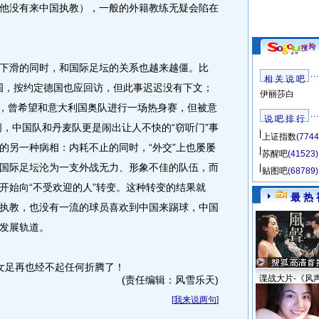
他没有来中国执教），一般的外籍教练无疑会陷在
滑的同时，和国际足坛的关系也越来越僵。比
相 关 说 吧
德国，按约定德国也应回访，但此事迟迟没有下文；
伊丽莎白
期间，曾希望和意大利国奥队进行一场热身赛，但被意
说 吧 排 行
间，中国队和丹麦队更是闹出让人不快的“窃听门”事
上证指数
(7744
的另一种病相：内耗不止的同时，“外交”上也屡屡
苏醒吧
(41523)
国际足坛沦为一支外战无力、形象不佳的队伍，而
贴图吧
(68789)
开始向“不受欢迎的人”转变。这种转变的结果就
最 热 
执教，也没有一流的球员喜欢到中国来踢球，中国
发展轨道。
足再也经不起任何折腾了！
谍战大片-《风
(责任编辑：风雪乐天)
[
我来说两句
]