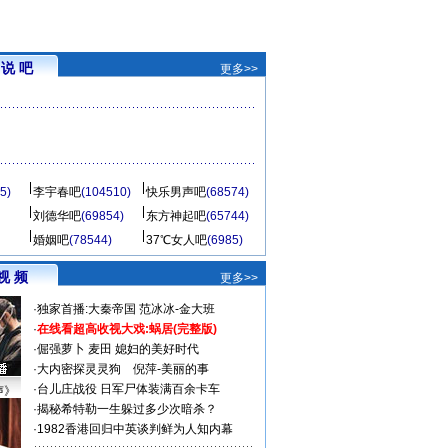
说 吧
更多>>
5)
李宇春吧
(104510)
快乐男声吧
(68574)
刘德华吧
(69854)
东方神起吧
(65744)
婚姻吧
(78544)
37℃女人吧
(6985)
视 频
更多>>
·
独家首播:大秦帝国
范冰冰-金大班
·
在线看超高收视大戏:
蜗居(完整版)
·
倔强萝卜
麦田
媳妇的美好时代
·
大内密探灵灵狗
倪萍-美丽的事
·
台儿庄战役 日军尸体装满百余卡车
声》
·
揭秘希特勒一生躲过多少次暗杀？
·
1982香港回归中英谈判鲜为人知内幕