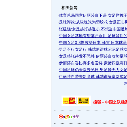
相关新闻
·
体育总局同意伊丽莎白下课 女足烂摊子无
·
足球评论:从玫瑰沦为塑胶花 女足正步
·
张建强:女足越打越退步 不想当中国足
·
中国女足基地有望落户永川 足球背后的十
·
中国女足0-3惨败给日本 孙雯:日本球员更
·
男足不行女足行 韩端两进球昭示足球
·
女足整张待发不恐韩 伊丽莎白攻势足球面
·
伊丽莎白妥协弃多名爱将 豪赌四强赛打攻
·
中国足球仍未拨云见日 男足锋无力女足不
·
伊丽莎白带来新尝试 韩端训练赢网式足球
搜狐 - 中国之队