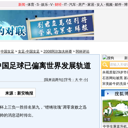
新闻
-
体育
-
S
-
娱乐
-
V
-
财经
-
IT
-
汽车
-
房产
-
家居
-
女人
-
视频
-
邮件
-
博
>
中国女足
>
女足-中国女足
>
2008阿尔加夫杯赛
>
阿杯评论
新
中国足球已偏离世界发展轨道
央视质疑29岁市
石首网站被黑
篡
[
我来说两句
] [字号：
大
中
小
]
宋美龄牛奶洗澡
来源：新安晚报
上三负一胜排名第九，“铿锵玫瑰”凋零衰败之迅
帅的消息适时传出。
中学生乘直升机