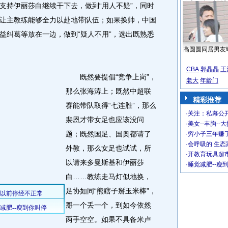
持伊丽莎白继续干下去，做到“用人不疑”，同时
让主教练能够全力以赴地带队伍；如果换帅，中国
益纠葛等放在一边，做到“疑人不用”，选出既熟悉
高圆圆同居男友
CBA
郭晶晶
王
既然要提倡“竞争上岗”，
老大
年龄门
那么张海涛上；既然中超联
精彩推荐
赛能带队取得“七连胜”，那么
·
关注：私幕公
裴恩才带女足也应该没问
·
美女--丰胸--
题；既然国足、国奥都请了
·
穷小子三年赚
·
会呼吸的 生态
外教，那么女足也试试，所
·
开教育玩具超市
以请来多曼斯基和伊丽莎
·
睡觉减肥--瘦
白……教练走马灯似地换，
足协如同“熊瞎子掰玉米棒”，
掰一个丢一个，到如今依然
两手空空。如果不具备米卢