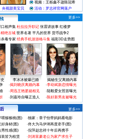
更多>>
对口相声集
杜拉拉升职记
张震讲故事
红楼梦
-精绝古城
世界名著
平凡的世界
货币战争2
毒杀毒专家
经典手机游游格斗集
福彩3D走势图
情史
李冰冰被爆已婚
揭秘生父离婚内幕
孕
·
揭刘晓庆离婚内幕
·
李幼斌新恋情曝光
婚
·
周迅王艳婆媳相见
·
陆毅爱女照首曝光
折
·
刘嘉玲自曝正造人
·
陈好新男友被曝光
 后
更多>>
喂猕猴桃(图)
·
独家：章子怡带妈妈看电影
好身材(图)
·
佟大为马伊琍再度牵手(图)
秀性感(图)
·
倪萍赵忠祥十年后再携手
服装皆为租赁
·
刘涛富豪老公为家产求生子