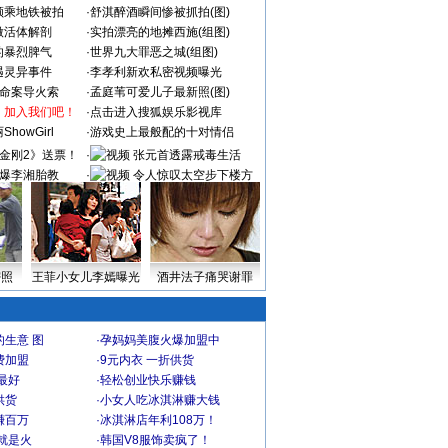
颜乘地铁被拍
·
舒淇醉酒瞬间惨被抓拍(图)
做活体解剖
·
实拍漂亮的地摊西施(组图)
的暴烈脾气
·
世界九大罪恶之城(组图)
遇灵异事件
·
李孝利新欢私密视频曝光
成命案导火索
·
孟庭苇可爱儿子最新照(图)
：加入我们吧！
·
点击进入搜狐娱乐影视库
howGirl
·
游戏史上最般配的十对情侣
金刚2》送票！
·
张元首透露戒毒生活
爆李湘胎教
·
令人惊叹太空步下楼方
式
密照
王菲小女儿李嫣曝光
酒井法子痛哭谢罪
生意 图
·
孕妈妈美腹火爆加盟中
费加盟
·
9元内衣 一折供货
最好
·
轻松创业快乐赚钱
供货
·
小女人吃冰淇淋赚大钱
赚百万
·
冰淇淋店年利108万！
就是火
·
韩国V8服饰卖疯了！