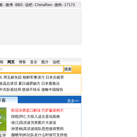
客
-
微博
-
BBS
-
说吧
-
ChinaRen
-
搜狗
-
17173
闻
网页
博客
音乐
图片
说吧
长
邓玉娇失踪
朝鲜军事演习
日本兵赎罪
改温总讲话
夏日减肥秘方
日本瘦脸法
中共卧底结局
慈禧不快乐
侵略中国报告
更多>>
·
欧冠决赛盘口解读 巴萨赢面稍大
·
段暄
|
拜仁大投入这次是动真格
·
徐江
|
高洪波另类图片大派送
·
孙贤禄
|
高洪波组队思想值得赞同
·
颜晓华
|
科比队友什么时候可支持他
上学