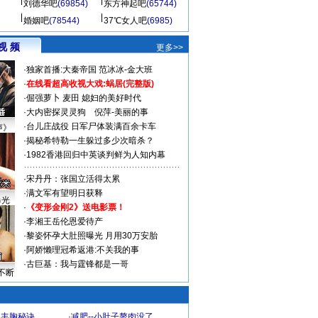
刘德华吧
(69854)
东方神起吧
(65744)
婚姻吧
(78544)
37℃女人吧
(6985)
视 频
更多>>
·
独家首播:大秦帝国
范冰冰-金大班
·
在线看超高收视大戏:
蜗居(完整版)
·
倔强萝卜
麦田
媳妇的美好时代
·
大内密探灵灵狗
倪萍-美丽的事
·
台儿庄战役 日军尸体装满百余卡车
声》
·
揭秘希特勒一生躲过多少次暗杀？
·
1982香港回归中英谈判鲜为人知内幕
·
宋丹丹：张国立活得太累
·
满文军有望明日获释
曝光
·
《变形金刚2》送电影票！
·
李湘王岳伦恩爱待产
·
黎姿怀孕大肚照曝光 月用30万安胎
·
阿娇懒理冠希返港:不关我的事
·
古巨基：我与霆锋都是一哥
不断
爆丰胸秘诀
·
减肥--小肚子赘肉没了