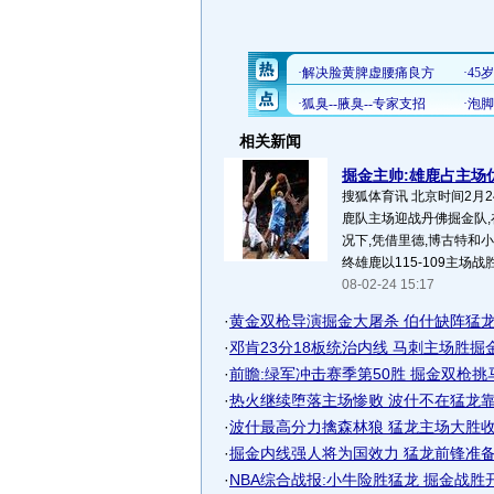
相关新闻
掘金主帅:雄鹿占主场优
搜狐体育讯 北京时间2月2
鹿队主场迎战丹佛掘金队,
况下,凭借里德,博古特和
终雄鹿以115-109主场战胜
08-02-24 15:17
·
黄金双枪导演掘金大屠杀 伯什缺阵猛龙一
·
邓肯23分18板统治内线 马刺主场胜掘金成
·
前瞻:绿军冲击赛季第50胜 掘金双枪挑
·
热火继续堕落主场惨败 波什不在猛龙靠整
·
波什最高分力擒森林狼 猛龙主场大胜收获
·
掘金内线强人将为国效力 猛龙前锋准备回
·
NBA综合战报:小牛险胜猛龙 掘金战胜