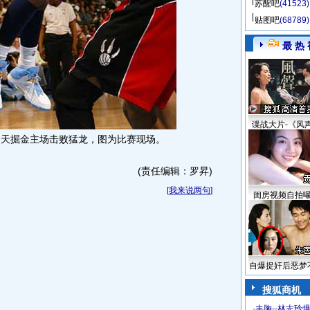
苏醒吧
(41523)
贴图吧
(68789)
最 热 
谍战大片-《风
今天掘金主场击败猛龙，图为比赛现场。
(责任编辑：罗昇)
[
我来说两句
]
闺房视频自拍
自爆捉奸后恶梦
搜狐商机
·
丰胸--林志玲