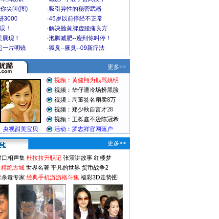
你尖叫(图)
·
吸引异性的秘密武器
3000
·
45岁以前停经不正常
不误！
·
解决脸黄脾虚腰痛良方
美展现！
·
泡脚减肥--瘦到你叫停！
起一片明镜
·
狐臭--腋臭--09新疗法
更多>>
对口相声集
杜拉拉升职记
张震讲故事
红楼梦
-精绝古城
世界名著
平凡的世界
货币战争2
毒杀毒专家
经典手机游游格斗集
福彩3D走势图