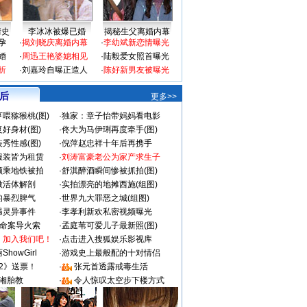
情史
李冰冰被爆已婚
揭秘生父离婚内幕
孕
·
揭刘晓庆离婚内幕
·
李幼斌新恋情曝光
婚
·
周迅王艳婆媳相见
·
陆毅爱女照首曝光
折
·
刘嘉玲自曝正造人
·
陈好新男友被曝光
 后
更多>>
喂猕猴桃(图)
·
独家：章子怡带妈妈看电影
好身材(图)
·
佟大为马伊琍再度牵手(图)
秀性感(图)
·
倪萍赵忠祥十年后再携手
服装皆为租赁
·
刘涛富豪老公为家产求生子
颜乘地铁被拍
·
舒淇醉酒瞬间惨被抓拍(图)
做活体解剖
·
实拍漂亮的地摊西施(组图)
的暴烈脾气
·
世界九大罪恶之城(组图)
遇灵异事件
·
李孝利新欢私密视频曝光
成命案导火索
·
孟庭苇可爱儿子最新照(图)
：加入我们吧！
·
点击进入搜狐娱乐影视库
howGirl
·
游戏史上最般配的十对情侣
2》送票！
·
张元首透露戒毒生活
湘胎教
·
令人惊叹太空步下楼方式