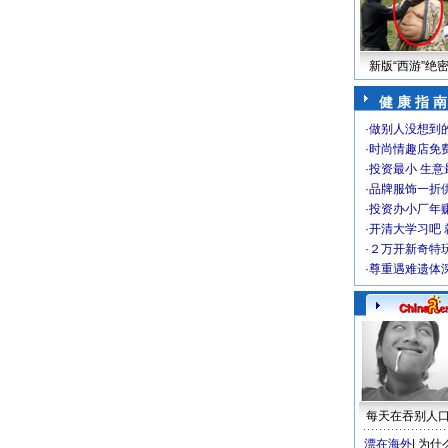
新版“西游”绝
健 康 指 南
·
做别人没想到的
·
时尚情趣店免
·
投资最小 生意
·
品牌服饰一折
·
投资办小厂年
·
开清大学习吧 
·
２万开新奇特
·
尊重遇难遗体
每天在吞别人
漂在海外
|
为什