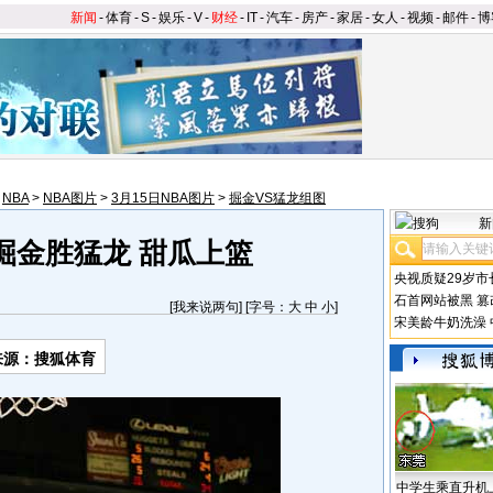
新闻
-
体育
-
S
-
娱乐
-
V
-
财经
-
IT
-
汽车
-
房产
-
家居
-
女人
-
视频
-
邮件
-
博
>
NBA
>
NBA图片
>
3月15日NBA图片
>
掘金VS猛龙组图
新
]掘金胜猛龙 甜瓜上篮
央视质疑29岁市
石首网站被黑
篡
[
我来说两句
] [字号：
大
中
小
]
宋美龄牛奶洗澡
来源：搜狐体育
中学生乘直升机