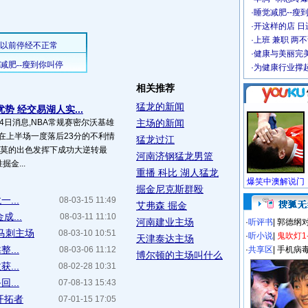
·
睡觉减肥--瘦到
·
开这样的店 日进
·
上班 兼职 两
·
健康与美丽完
·
为健康行业撑
相关推荐
猛龙的新闻
势 经交易湖人实...
4日消息,NBA常规赛密尔沃基雄
主场的新闻
在上半场一度落后23分的不利情
猛龙过江
小莫的出色发挥下成功大逆转最
河南济钢猛龙男篮
掘金...
重播 科比 湖人猛龙
掘金尼克斯群殴
...
08-03-15 11:49
艾弗森 掘金
...
08-03-11 11:10
河南建业主场
·
听评书
|
郭德纲
马刺主场
08-03-10 10:51
·
听小说
|
鬼吹灯1
天津泰达主场
...
08-03-06 11:12
·
共享区
|
手机病
博尔顿的主场叫什么
...
08-02-28 10:31
...
07-08-13 15:43
开拓者
07-01-15 17:05