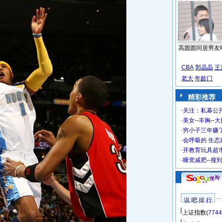
高圆圆同居男友
CBA
郭晶晶
王
老大
年龄门
精彩推荐
·
关注：私幕公
·
美女--丰胸--
·
穷小子三年赚
·
会呼吸的 生态
·
开教育玩具超市
·
睡觉减肥--瘦
说 吧 排 行
上证指数
(7744