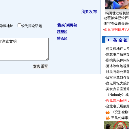
我要发布
揭田壮壮徐帆
·
赵薇被爆已经怀
·
李宇春爆遭母逼
我来说两句
隐藏地址
设为辩论话题
·
圣诞节明信片八
精华区
辩论区
茶 余 饭
·
何炅获地产大亨
·
陈慧琳产后恢复
·
殷桃街头休闲装
·
范冰冰红地毯
·
姚晨与老公素
·
日军竟拿战俘
·
盘点网坛大腕
·
美女办公室遭
·
《Nobody》
·
搜狐娱乐招聘
·
台北电玩展靓丽S
·
《变形金刚
·
王岳伦爆李