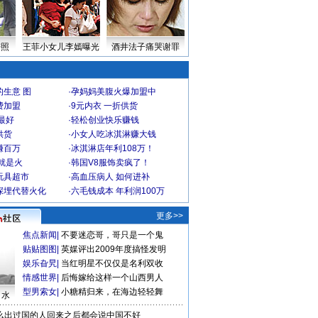
密照
王菲小女儿李嫣曝光
酒井法子痛哭谢罪
生意 图
·
孕妈妈美腹火爆加盟中
费加盟
·
9元内衣 一折供货
最好
·
轻松创业快乐赚钱
供货
·
小女人吃冰淇淋赚大钱
赚百万
·
冰淇淋店年利108万！
就是火
·
韩国V8服饰卖疯了！
玩具超市
·
高血压病人 如何进补
深埋代替火化
·
六毛钱成本 年利润100万
更多>>
焦点新闻
|
不要迷恋哥，哥只是一个鬼
贴贴图图
|
英媒评出2009年度搞怪发明
娱乐旮旯
|
当红明星不仅仅是名利双收
情感世界
|
后悔嫁给这样一个山西男人
型男索女
|
小糖精归来，在海边轻轻舞
口水
么出过国的人回来之后都会说中国不好