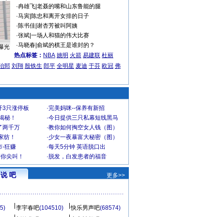
·
冉雄飞
|
老聂的嘴和山东鲁能的腿
·
马寅
|
陈忠和离开女排的日子
·
陈书佳
|
谢杏芳被叫阿姨
·
张斌
|
一场人和猫的伟大比赛
·
马晓春
|
俞斌的棋王是谁封的？
曝光
热点标签：
NBA
姚明
火箭
易建联
杜丽
治郅
刘翔
殷铁生
郎平
全明星
麦迪
于芬
欧冠
弗
开3只涨停板
·
完美妈咪--保养有新招
大揭秘！
·
今日提供三只私幕短线黑马
了两千万
·
教你如何掏空女人钱（图）
家纺！
·
少女一夜暴富大秘密（图）
-狂赚
·
每天5分钟 英语脱口出
到你尖叫！
·
脱发，白发患者的福音
说 吧
更多>>
5)
李宇春吧
(104510)
快乐男声吧
(68574)