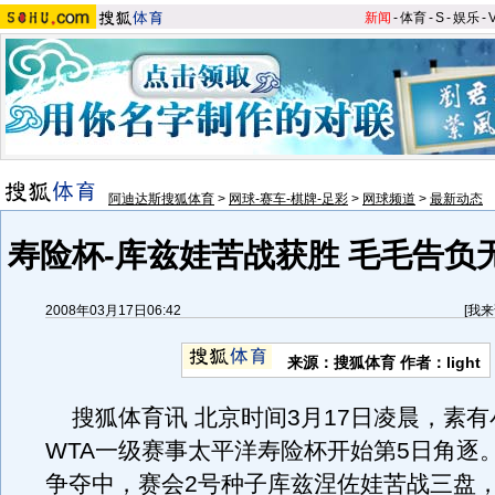
新闻
-
体育
-
S
-
娱乐
-
阿迪达斯搜狐体育
>
网球-赛车-棋牌-足彩
>
网球频道
>
最新动态
寿险杯-库兹娃苦战获胜 毛毛告负
2008年03月17日06:42
[
我来
来源：搜狐体育 作者：light
搜狐体育讯 北京时间3月17日凌晨，素有
WTA一级赛事太平洋寿险杯开始第5日角逐
争夺中，赛会2号种子库兹涅佐娃苦战三盘，以6-1