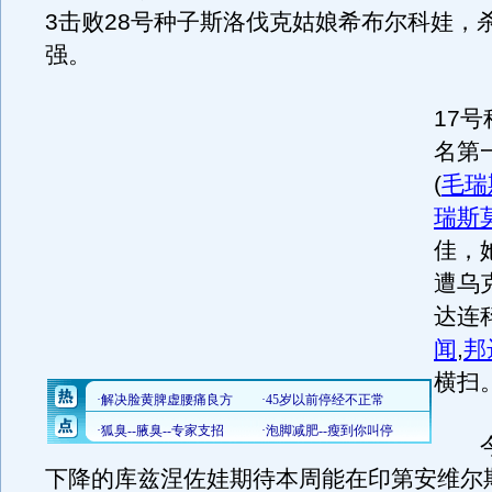
3击败28号种子斯洛伐克姑娘希布尔科娃，杀
强。
17
名第
(
毛瑞
瑞斯
佳，她
遭乌
达连
闻
,
邦
横扫
今
下降的库兹涅佐娃期待本周能在印第安维尔