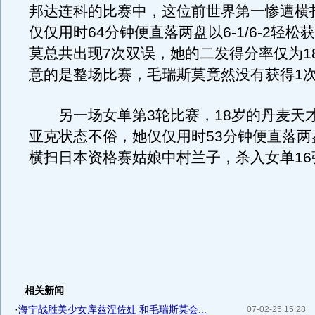
邦达连科的比赛中，这位前世界第一惨遭横
仅仅用时64分钟便直落两盘以6-1/6-2轻松
莫总共出现7次双误，她的二发得分率仅为1
意的是整场比赛，毛瑞斯莫竟然没有获得1
另一场女单第3轮比赛，18岁的丹麦天
亚克状态不俗，她仅仅用时53分钟便直落两盘以6
横扫日本资格赛姑娘中村兰子，杀入女单16强。
相关新闻
·
海宁战胜美少女库兹涅佐娃 和毛瑞斯莫会...
07-02-25 15:28