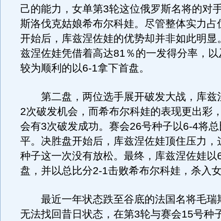
己的能力，女单第3轮这位俄罗斯名将的对手
斯洛伐克姑娘希布尔科娃。尽管整体实力占
开始后，库兹涅佐娃的优势却并非如此明显
兹涅佐娃凭借着高达81％的一发得分率，以
较为顺利的以6-1拿下首盘。
第二盘，两位选手展开破发大战，库兹
2次破发机会，而希布尔科娃的表现更出彩，
会有3次破发成功。赛会26号种子以6-4将总
平。决胜盘开始后，库兹涅佐娃顶住压力，
种子这一次没有放松。最终，库兹涅佐娃以6
盘，并以总比分2-1击败希布尔科娃，杀入女
最近一年状态跌至谷底的法国名将毛瑞
无法找回昔日状态，在第3轮与赛会15号种子