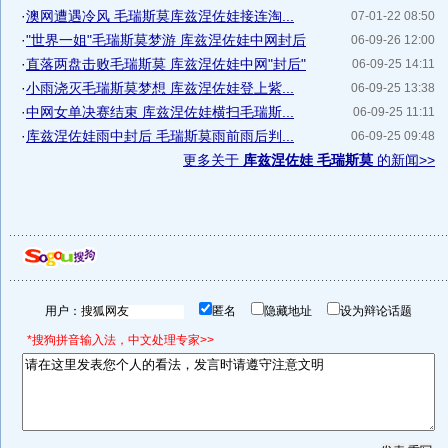
·
澳网遭遇冷风 毛瑞斯莫库兹涅佐娃接连淘...
07-01-22 08:50
·
"世界一姐"毛瑞斯莫梦游 库兹涅佐娃中网封后
06-09-26 12:00
·
直落两盘击败毛瑞斯莫 库兹涅佐娃中网"封后"
06-09-25 14:11
·
小雨浇灭毛瑞斯莫梦想 库兹涅佐娃登上紫...
06-09-25 13:38
·
中网女单决赛结束 库兹涅佐娃横扫毛瑞斯...
06-09-25 11:11
·
库兹涅佐娃雨中封后 毛瑞斯莫雨前雨后判...
06-09-25 09:48
更多关于
库兹涅佐娃 毛瑞斯莫
的新闻>>
用户：
匿名
隐藏地址
设为辩论话题
*搜狗拼音输入法，中文处理专家>>