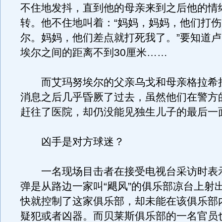
不住地发抖，直到他的母亲来到之后他的情
转。他不住地叫着：“妈妈，妈妈，他们打
尔。妈妈，他们差点就打死我了。”要知道
埃尔之间的距离不到30厘米……
而艾玛努埃尔的父亲乌戈和母亲格拉希
消息之后几乎昏厥了过去，虽然他们在警方
赶往了医院，却仍没能见独生儿子的最后一
凶手是对方球迷？
一名现场目击者在接受电视台采访时表
弹是从路边一家叫“飓风”的俱乐部凉台上射
快就控制了这家俱乐部，却未能在该俱乐部
疑犯或者凶器。而贝莱斯俱乐部的一名官员