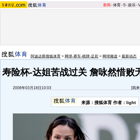
新闻
-
体育
-
S
-
娱乐
-
阿迪达斯搜狐体育
>
网球-赛车-棋牌-足彩
>
网球频道
>
最新动态
寿险杯-达姐苦战过关 詹咏然惜败
2008年03月18日10:03
[
我来
来源：搜狐体育 作者：light