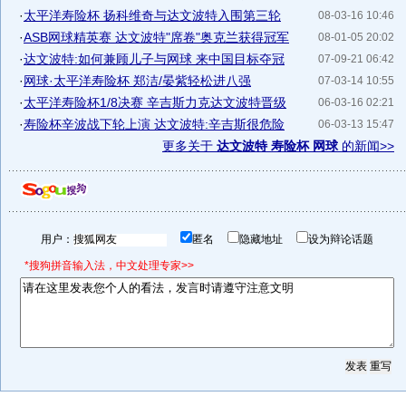
·
太平洋寿险杯 扬科维奇与达文波特入围第三轮
08-03-16 10:46
·
ASB网球精英赛 达文波特"席卷"奥克兰获得冠军
08-01-05 20:02
·
达文波特:如何兼顾儿子与网球 来中国目标夺冠
07-09-21 06:42
·
网球·太平洋寿险杯 郑洁/晏紫轻松进八强
07-03-14 10:55
·
太平洋寿险杯1/8决赛 辛吉斯力克达文波特晋级
06-03-16 02:21
·
寿险杯辛波战下轮上演 达文波特:辛吉斯很危险
06-03-13 15:47
更多关于
达文波特 寿险杯 网球
的新闻>>
用户：
匿名
隐藏地址
设为辩论话题
*搜狗拼音输入法，中文处理专家>>