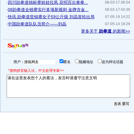
·
四川跆拳道锦标赛娃娃拉风 花招百出泰拳...
08-03-17 06:54
·
08跆拳道全锦赛实行多项新规则 金牌含金...
08-03-17 04:39
·
快讯:跆拳道世锦赛女子59公斤级 刘晶首轮出局
07-05-19 14:22
·
中国跆拳道队队员简介——刘晶
07-05-14 19:29
更多关于
跆拳道
的新闻>>
用户：
匿名
隐藏地址
设为辩论话题
*搜狗拼音输入法，中文处理专家>>