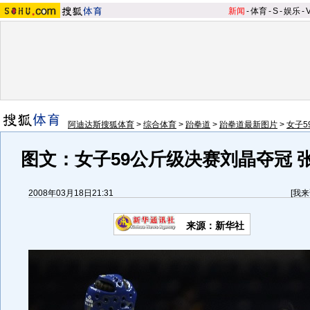
新闻
-
体育
-
S
-
娱乐
-
阿迪达斯搜狐体育
>
综合体育
>
跆拳道
>
跆拳道最新图片
>
女子5
图文：女子59公斤级决赛刘晶夺冠 
2008年03月18日21:31
[
我来
来源：新华社