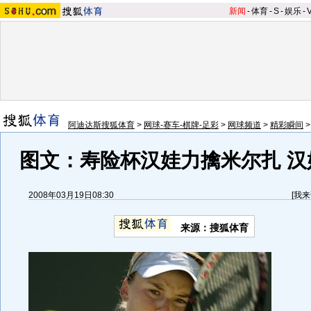
新闻
-
体育
-
S
-
娱乐
-
阿迪达斯搜狐体育
>
网球-赛车-棋牌-足彩
>
网球频道
>
精彩瞬间
图文：寿险杯汉娃力擒米尔扎 汉
2008年03月19日08:30
[
我来
来源：搜狐体育