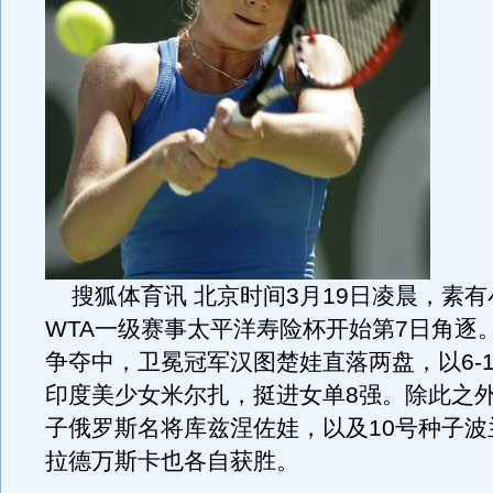
搜狐体育讯 北京时间3月19日凌晨，素有
WTA一级赛事太平洋寿险杯开始第7日角逐
争夺中，卫冕冠军汉图楚娃直落两盘，以6-1/7
印度美少女米尔扎，挺进女单8强。除此之外
子俄罗斯名将库兹涅佐娃，以及10号种子波
拉德万斯卡也各自获胜。