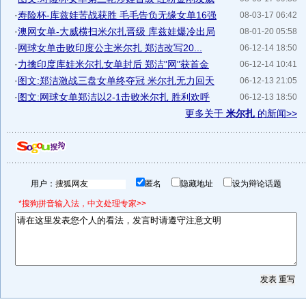
·
寿险杯-库兹娃苦战获胜 毛毛告负无缘女单16强
08-03-17 06:42
·
澳网女单-大威横扫米尔扎晋级 库兹娃爆冷出局
08-01-20 05:58
·
网球女单击败印度公主米尔扎 郑洁改写20...
06-12-14 18:50
·
力擒印度库娃米尔扎女单封后 郑洁"网"获首金
06-12-14 10:41
·
图文:郑洁激战三盘女单终夺冠 米尔扎无力回天
06-12-13 21:05
·
图文:网球女单郑洁以2-1击败米尔扎 胜利欢呼
06-12-13 18:50
更多关于
米尔扎
的新闻>>
用户：
匿名
隐藏地址
设为辩论话题
*搜狗拼音输入法，中文处理专家>>