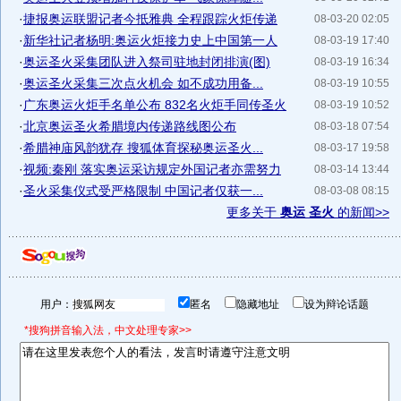
·
捷报奥运联盟记者今抵雅典 全程跟踪火炬传递
08-03-20 02:05
·
新华社记者杨明:奥运火炬接力史上中国第一人
08-03-19 17:40
·
奥运圣火采集团队进入祭司驻地封闭排演(图)
08-03-19 16:34
·
奥运圣火采集三次点火机会 如不成功用备...
08-03-19 10:55
·
广东奥运火炬手名单公布 832名火炬手同传圣火
08-03-19 10:52
·
北京奥运圣火希腊境内传递路线图公布
08-03-18 07:54
·
希腊神庙风韵犹存 搜狐体育探秘奥运圣火...
08-03-17 19:58
·
视频:秦刚 落实奥运采访规定外国记者亦需努力
08-03-14 13:44
·
圣火采集仪式受严格限制 中国记者仅获一...
08-03-08 08:15
更多关于
奥运 圣火
的新闻>>
用户：
匿名
隐藏地址
设为辩论话题
*搜狗拼音输入法，中文处理专家>>