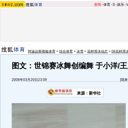
新闻
-
体育
-
S
-
娱乐
-
阿迪达斯搜狐体育
>
综合体育
>
冰雪
>
花样滑冰动态
>
08花样滑
图文：世锦赛冰舞创编舞 于小洋/
2008年03月20日23:09
[
我来
来源：新华社