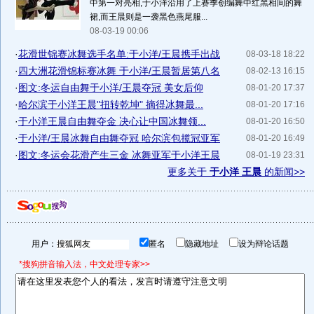
中第一对亮相,于小洋沿用了上赛季创编舞中红黑相间的舞
裙,而王晨则是一袭黑色燕尾服...
08-03-19 00:06
·
花滑世锦赛冰舞选手名单:于小洋/王晨携手出战
08-03-18 18:22
·
四大洲花滑锦标赛冰舞 于小洋/王晨暂居第八名
08-02-13 16:15
·
图文:冬运自由舞于小洋/王晨夺冠 美女后仰
08-01-20 17:37
·
哈尔滨于小洋王晨"扭转乾坤" 摘得冰舞最...
08-01-20 17:16
·
于小洋王晨自由舞夺金 决心让中国冰舞领...
08-01-20 16:50
·
于小洋/王晨冰舞自由舞夺冠 哈尔滨包揽冠亚军
08-01-20 16:49
·
图文:冬运会花滑产生三金 冰舞亚军于小洋王晨
08-01-19 23:31
更多关于
于小洋 王晨
的新闻>>
用户：
匿名
隐藏地址
设为辩论话题
*搜狗拼音输入法，中文处理专家>>