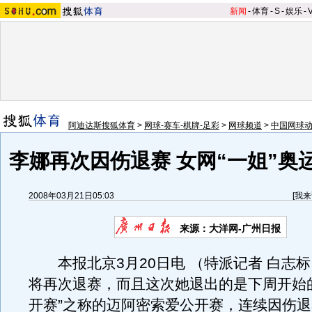
新闻
-
体育
-
S
-
娱乐
-
阿迪达斯搜狐体育
>
网球-赛车-棋牌-足彩
>
网球频道
>
中国网球
李娜再次因伤退赛 女网“一姐”奥
2008年03月21日05:03
[
我来
来源：大洋网-广州日报
本报北京3月20日电 （特派记者 白志标
将再次退赛，而且这次她退出的是下周开始
开赛”之称的迈阿密索爱公开赛，连续因伤