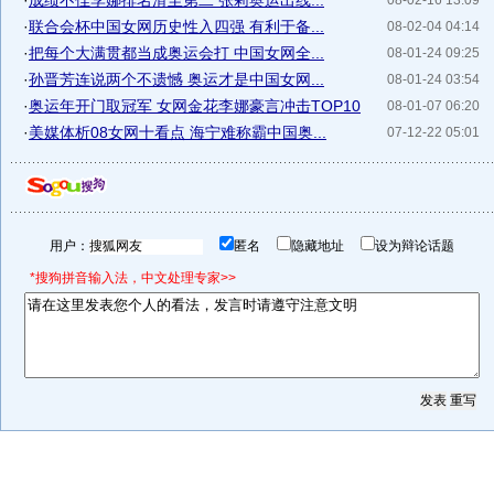
·
成绩不佳李娜排名滑至第二 张莉奥运出线...
08-02-16 13:09
·
联合会杯中国女网历史性入四强 有利于备...
08-02-04 04:14
·
把每个大满贯都当成奥运会打 中国女网全...
08-01-24 09:25
·
孙晋芳连说两个不遗憾 奥运才是中国女网...
08-01-24 03:54
·
奥运年开门取冠军 女网金花李娜豪言冲击TOP10
08-01-07 06:20
·
美媒体析08女网十看点 海宁难称霸中国奥...
07-12-22 05:01
用户：
匿名
隐藏地址
设为辩论话题
*搜狗拼音输入法，中文处理专家>>