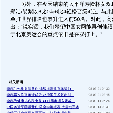
另外，在今天结束的太平洋寿险杯女双1/
郑洁/晏紫以6比0与6比4轻松晋级4强。与
单打世界排名也攀升进入前50名。对此，高
出：“说实话，我们希望中国女网能再创佳
于北京奥运会的重点依旧是在双打上。”
相关新闻
·
李娜肋伤刚愈膝又伤 连续退赛北京奥运前...
08-03-21 04:32
·
李娜再次伤退奥运成疑 赴德国手术复出时...
08-03-21 03:45
·
李娜为健康排名跌出前30 获得奥运入场券...
08-03-14 05:26
·
中国奥运军团很受伤:陈金李娜退赛 大唐动手术
08-03-14 03:31