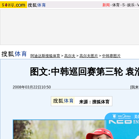
新闻
-
体育
-
S
-
娱乐
-
阿迪达斯搜狐体育
>
高尔夫
>
高尔夫图片
>
中韩赛图片
图文:中韩巡回赛第三轮 袁
2008年03月22日10:50
[
我来
来源：搜狐体育