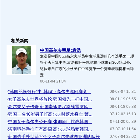
相关新闻
中国高尔夫明星:袁浩
袁浩是中国职业高尔夫球员中发球最远的几个选手之一.尽
管个头只算中等,袁浩很轻松就能将小球击到300码以外.
这位来自广东的小伙子在中巡赛第一个赛季表现得相当稳
定...
06-11-04 21:04
·
"韩国兑换银行"中-韩职业高尔夫巡回赛竞...
08-03-07 15:31
·
女子高尔夫世界杯首轮 韩国领先一杆中国...
08-01-19 05:55
·
高尔夫父子传奇:韩国老爹硬汉路线雷厉风...
08-01-18 09:38
·
韩国一名46岁男子打高尔夫时落水身亡 警...
07-12-03 15:13
·
中国女子高尔夫公开赛 张娜厦门挑战韩国...
07-11-20 05:39
·
济南境外游推广有高招 高尔夫球场受韩国...
07-07-10 11:54
·
韩国选手朴世莉将任女子高尔夫球赛亚洲队队长
07-07-04 22:02