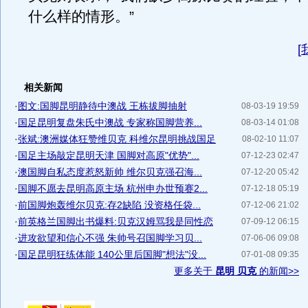
什么样的情形。”
[
相关新闻
·
图文:国脚昆明静待中澳战 王栋拔脚抽射
08-03-19 19:59
·
国足昆明复盘朱氏中澳战 专家称国脚营养...
08-03-14 01:08
·
张斌:澳洲媒体狂赞维贝克 科维尔昆明挑战国足
08-02-10 11:07
·
国足主场敲定昆明天津 国脚对高原"优势"...
07-12-23 02:47
·
澳国脚自私态度惹怒新帅 维尔贝克强召海...
07-12-20 05:42
·
国脚不愿去昆明高原主场 杭州申办世预赛2...
07-12-18 05:19
·
前国脚炮轰维尔贝克:存2缺陷 没资格任袋...
07-12-06 21:02
·
前英格兰国脚出书爆料:贝克汉姆骂我是同性恋
07-09-12 06:15
·
进攻欲望和信心不强 朱帅号召国脚学习贝...
07-06-06 09:08
·
国足昆明狂练体能 140公里后国脚"想法"没...
07-01-08 09:35
更多关于
昆明 贝克
的新闻>>