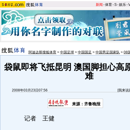
新闻
-
体育
-
S
-
娱乐
-
阿迪达斯搜狐体育
>
中国足球
>
中国国足
>
中国男足国家队
>
08
袋鼠即将飞抵昆明 澳国脚担心高
难
2008年03月23日07:56
[
我来说
来源：齐鲁晚报
记者 王健