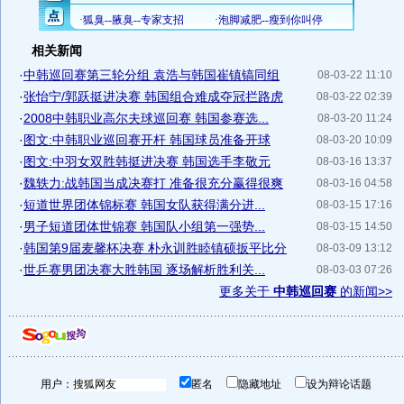
相关新闻
·
中韩巡回赛第三轮分组 袁浩与韩国崔镇镐同组
08-03-22 11:10
·
张怡宁/郭跃挺进决赛 韩国组合难成夺冠拦路虎
08-03-22 02:39
·
2008中韩职业高尔夫球巡回赛 韩国参赛选...
08-03-20 11:24
·
图文:中韩职业巡回赛开杆 韩国球员准备开球
08-03-20 10:09
·
图文:中羽女双胜韩挺进决赛 韩国选手李敬元
08-03-16 13:37
·
魏轶力:战韩国当成决赛打 准备很充分赢得很爽
08-03-16 04:58
·
短道世界团体锦标赛 韩国女队获得满分进...
08-03-15 17:16
·
男子短道团体世锦赛 韩国队小组第一强势...
08-03-15 14:50
·
韩国第9届麦馨杯决赛 朴永训胜睦镇硕扳平比分
08-03-09 13:12
·
世乒赛男团决赛大胜韩国 逐场解析胜利关...
08-03-03 07:26
更多关于
中韩巡回赛
的新闻>>
用户：
匿名
隐藏地址
设为辩论话题