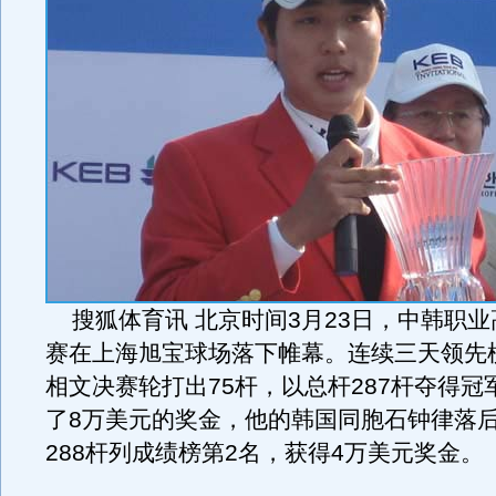
搜狐体育讯 北京时间3月23日，中韩职业
赛在上海旭宝球场落下帷幕。连续三天领先
相文决赛轮打出75杆，以总杆287杆夺得冠
了8万美元的奖金，他的韩国同胞石钟律落后
288杆列成绩榜第2名，获得4万美元奖金。