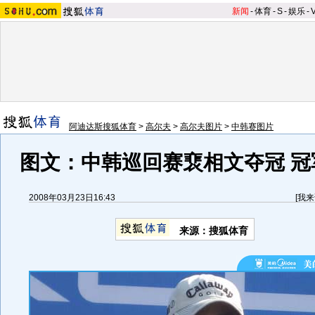
新闻
-
体育
-
S
-
娱乐
-
阿迪达斯搜狐体育
>
高尔夫
>
高尔夫图片
>
中韩赛图片
图文：中韩巡回赛裵相文夺冠 冠
2008年03月23日16:43
[
我来
来源：搜狐体育