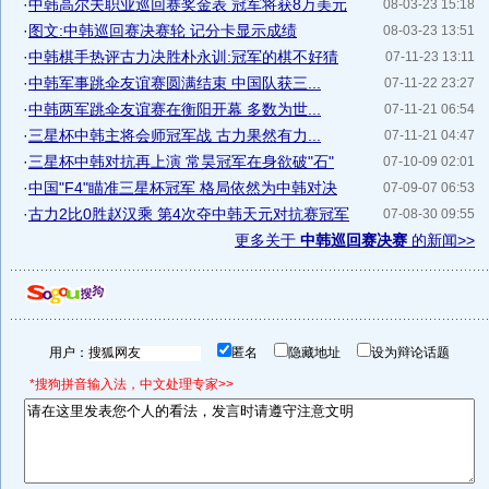
·
中韩高尔夫职业巡回赛奖金表 冠军将获8万美元
08-03-23 15:18
·
图文:中韩巡回赛决赛轮 记分卡显示成绩
08-03-23 13:51
·
中韩棋手热评古力决胜朴永训:冠军的棋不好猜
07-11-23 13:11
·
中韩军事跳伞友谊赛圆满结束 中国队获三...
07-11-22 23:27
·
中韩两军跳伞友谊赛在衡阳开幕 多数为世...
07-11-21 06:54
·
三星杯中韩主将会师冠军战 古力果然有力...
07-11-21 04:47
·
三星杯中韩对抗再上演 常昊冠军在身欲破"石"
07-10-09 02:01
·
中国"F4"瞄准三星杯冠军 格局依然为中韩对决
07-09-07 06:53
·
古力2比0胜赵汉乘 第4次夺中韩天元对抗赛冠军
07-08-30 09:55
更多关于
中韩巡回赛决赛
的新闻>>
用户：
匿名
隐藏地址
设为辩论话题
*搜狗拼音输入法，中文处理专家>>