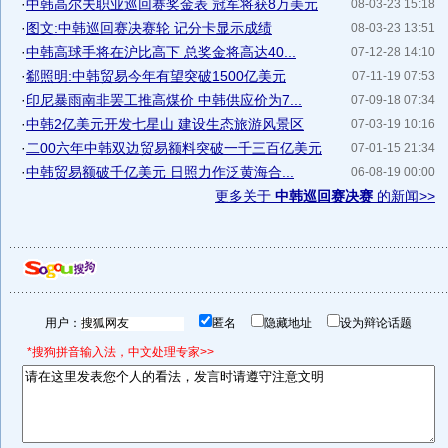
·
中韩高尔夫职业巡回赛奖金表 冠军将获8万美元
08-03-23 15:18
·
图文:中韩巡回赛决赛轮 记分卡显示成绩
08-03-23 13:51
·
中韩高球手将在沪比高下 总奖金将高达40...
07-12-28 14:10
·
郗照明:中韩贸易今年有望突破1500亿美元
07-11-19 07:53
·
印尼暴雨南非罢工推高煤价 中韩供应价为7...
07-09-18 07:34
·
中韩2亿美元开发七星山 建设生态旅游风景区
07-03-19 10:16
·
二00六年中韩双边贸易额料突破一千三百亿美元
07-01-15 21:34
·
中韩贸易额破千亿美元 日照力作泛黄海合...
06-08-19 00:00
更多关于
中韩巡回赛决赛
的新闻>>
用户：
匿名
隐藏地址
设为辩论话题
*搜狗拼音输入法，中文处理专家>>