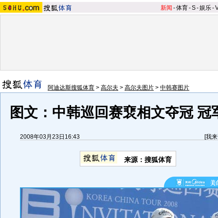
新闻
-
体育
-
S
-
娱乐
-
阿迪达斯搜狐体育
>
高尔夫
>
高尔夫图片
>
中韩赛图片
图文：中韩巡回赛裵相文夺冠 冠
2008年03月23日16:43
[
我来
来源：搜狐体育