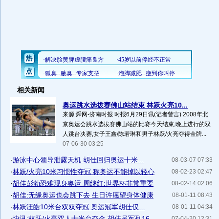
相关新闻
奥运跳水选拔赛佛山站结束 林跃火亮10...
来源:舜网-济南时报 时报6月29日讯(记者訾言) 2008年北
京奥运会跳水选拔赛佛山站的比赛今天结束,晚上进行的双
人跳台决赛,女子王鑫/陈若琳和男子林跃/火亮夺得金牌...
07-06-30 03:25
·
游泳中心领导泄露天机 胡佳回归奥运十米...
08-03-07 07:33
·
林跃/火亮10米习惯性夺冠 称奥运不能掉以轻心
08-02-23 02:47
·
胡佳彭勃恐难现身奥运 周继红:世界杯非常重要
08-02-14 02:06
·
胡佳:无缘奥运也会跳下去 生日许愿望身体健康
08-01-11 08:43
·
林跃汪皓10米台双双夺冠 奥运冠军胡佳仅...
08-01-11 04:34
·
快讯:林跃/火亮双人十米台夺金 胡佳吴军列16
07-04-20 12:31