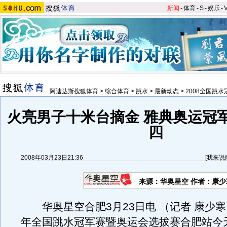
新闻
-
体育
-
S
-
娱乐
-
阿迪达斯搜狐体育
>
综合体育
>
跳水
>
最新动态
>
2008全国跳水
火亮男子十米台摘金 雅典奥运冠
四
2008年03月23日21:36
[
我来说
来源：华奥星空 作者：康少
华奥星空合肥3月23日电 （记者 康少寒）3
年全国跳水冠军赛暨奥运会选拔赛合肥站今