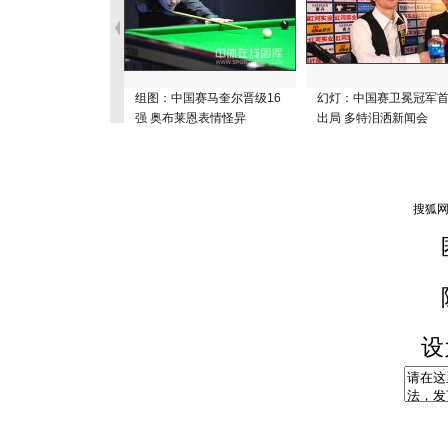
组图：中国赛马奎尔晋级16
幻灯：中国赛卫冕冠军
强 奥布莱恩表情怪异
出局 多特泪洒新闻会
设