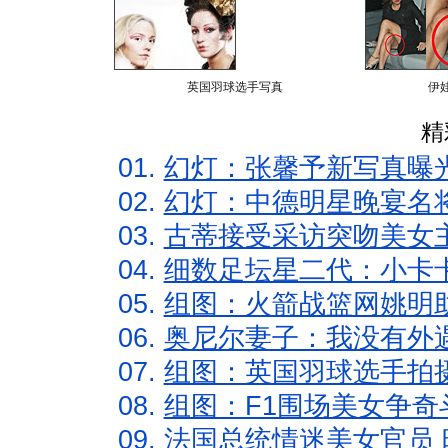
英国羽球选手写真
伊
精
01.
幻灯：张馨予新写真曝
02.
幻灯：中德明星晚宴名
03.
古蒂接受采访突吻美女主
04.
细数足坛星二代：小卡卡
05.
组图：火箭战篮网姚明
06.
奥尼尔妻子：我没有外遇
07.
组图：英国羽球选手拍
08.
组图：F1围场美女争奇
09.
法国总统情迷美女官员 