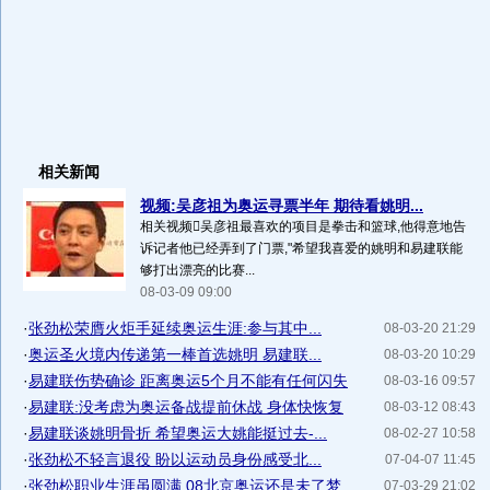
相关新闻
视频:吴彦祖为奥运寻票半年 期待看姚明...
相关视频吴彦祖最喜欢的项目是拳击和篮球,他得意地告
诉记者他已经弄到了门票,"希望我喜爱的姚明和易建联能
够打出漂亮的比赛...
08-03-09 09:00
·
张劲松荣膺火炬手延续奥运生涯:参与其中...
08-03-20 21:29
·
奥运圣火境内传递第一棒首选姚明 易建联...
08-03-20 10:29
·
易建联伤势确诊 距离奥运5个月不能有任何闪失
08-03-16 09:57
·
易建联:没考虑为奥运备战提前休战 身体快恢复
08-03-12 08:43
·
易建联谈姚明骨折 希望奥运大姚能挺过去-...
08-02-27 10:58
·
张劲松不轻言退役 盼以运动员身份感受北...
07-04-07 11:45
·
张劲松职业生涯虽圆满 08北京奥运还是未了梦
07-03-29 21:02