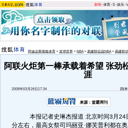
新闻
-
体育
-
S
-
娱乐
-
阿迪达斯搜狐体育
>
篮球世界
>
NBA
>
易建联征战NBA
>
易建联
阿联火炬第一棒承载着希望 张劲
涯
2008年03月26日17:34
[
我来
来源：篮霸周刊
本报记者史琳杰报道 北京时间3月24日
分左右，最高女祭司玛丽亚·娜芙普利都在