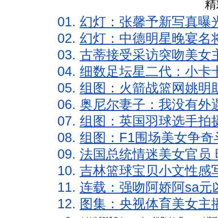
精
01.
幻灯：张馨予新写真曝
02.
幻灯：中德明星晚宴名
03.
古蒂接受采访突吻美女主
04.
细数足坛星二代：小卡卡
05.
组图：火箭战篮网姚明
06.
奥尼尔妻子：我没有外遇
07.
组图：英国羽球选手拍
08.
组图：F1围场美女争奇
09.
法国总统情迷美女官员 
10.
吉林篮球宝贝小文性感
11.
连载：强吻阿娇阿sa元
12.
图集：央视体育美女主