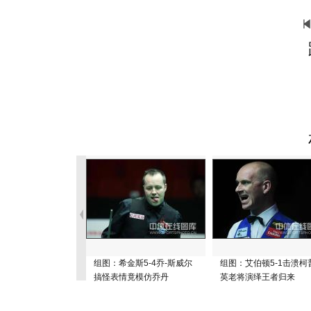
组图：希金斯5-4乔-斯威尔
组图：艾伯顿5-1击溃柯
搞怪表情竟模仿乔丹
英老将演绎王者归来