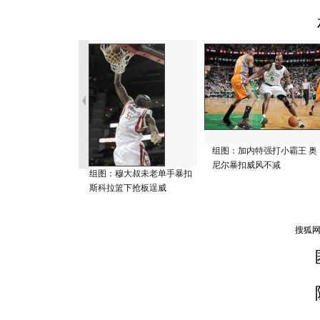
组图：加内特强打小霸王 奥
尼尔暴扣威风不减
组图：穆大叔未老单手暴扣
斯科拉篮下抢板逞威