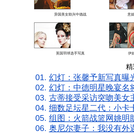
异国美女助兴中德战
意
英国羽球选手写真
伊
精
01.
幻灯：张馨予新写真曝
02.
幻灯：中德明星晚宴名
03.
古蒂接受采访突吻美女主
04.
细数足坛星二代：小卡卡
05.
组图：火箭战篮网姚明
06.
奥尼尔妻子：我没有外遇