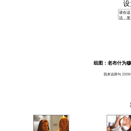
设
组图：老布什为穆
我来说两句
200