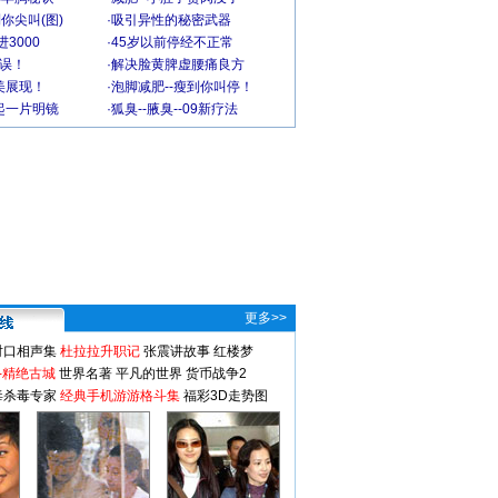
你尖叫(图)
·
吸引异性的秘密武器
3000
·
45岁以前停经不正常
不误！
·
解决脸黄脾虚腰痛良方
美展现！
·
泡脚减肥--瘦到你叫停！
起一片明镜
·
狐臭--腋臭--09新疗法
更多>>
对口相声集
杜拉拉升职记
张震讲故事
红楼梦
-精绝古城
世界名著
平凡的世界
货币战争2
毒杀毒专家
经典手机游游格斗集
福彩3D走势图