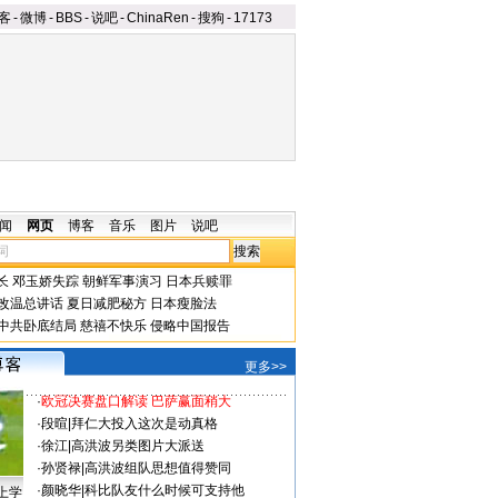
客
-
微博
-
BBS
-
说吧
-
ChinaRen
-
搜狗
-
17173
闻
网页
博客
音乐
图片
说吧
长
邓玉娇失踪
朝鲜军事演习
日本兵赎罪
改温总讲话
夏日减肥秘方
日本瘦脸法
中共卧底结局
慈禧不快乐
侵略中国报告
更多>>
·
欧冠决赛盘口解读 巴萨赢面稍大
·
段暄
|
拜仁大投入这次是动真格
·
徐江
|
高洪波另类图片大派送
·
孙贤禄
|
高洪波组队思想值得赞同
·
颜晓华
|
科比队友什么时候可支持他
上学