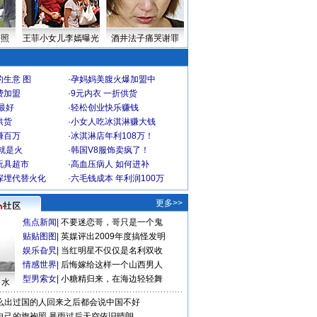
密照
王菲小女儿李嫣曝光
酒井法子痛哭谢罪
生意 图
·
孕妈妈美腹火爆加盟中
费加盟
·
9元内衣 一折供货
最好
·
轻松创业快乐赚钱
供货
·
小女人吃冰淇淋赚大钱
赚百万
·
冰淇淋店年利108万！
就是火
·
韩国V8服饰卖疯了！
玩具超市
·
高血压病人 如何进补
深埋代替火化
·
六毛钱成本 年利润100万
更多>>
焦点新闻
|
不要迷恋哥，哥只是一个鬼
贴贴图图
|
英媒评出2009年度搞怪发明
娱乐旮旯
|
当红明星不仅仅是名利双收
情感世界
|
后悔嫁给这样一个山西男人
型男索女
|
小糖精归来，在海边轻轻舞
口水
么出过国的人回来之后都会说中国不好
自己的旗袍照
暴雨过后天空依旧晴朗