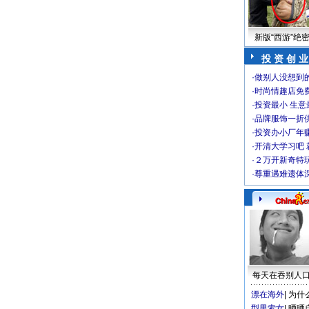
新版“西游”绝
投 资 创 业
·
做别人没想到的
·
时尚情趣店免
·
投资最小 生意
·
品牌服饰一折
·
投资办小厂年
·
开清大学习吧 
·
２万开新奇特
·
尊重遇难遗体
每天在吞别人
漂在海外
|
为什
型男索女
|
晒晒