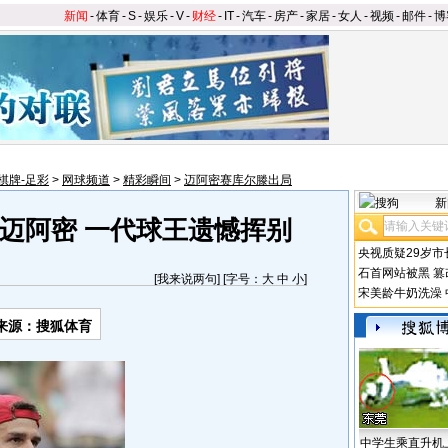
新闻
-
体育
-
S
-
娱乐
-
V
-
财经
-
IT
-
汽车
-
房产
-
家居
-
女人
-
视频
-
邮件
-
博
棋牌-足彩
>
网球频道
>
精彩瞬间
>
迈阿密赛库尔滕出局
新
迈阿密 一代球王遗憾挥别
央视质疑29岁市
石首网站被黑
篡
[
我来说两句
] [字号：
大
中
小
]
宋美龄牛奶洗澡
来源：搜狐体育
中学生乘直升机