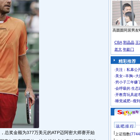
高圆圆同居男友
CBA
郭晶晶
王
老大
年龄门
精彩推荐
·
关注：私幕公
·
美女--丰胸--
·
穷小子三年赚
·
会呼吸的 生态
·
开教育玩具超市
·
睡觉减肥--瘦
说 吧 排 行
，总奖金额为377万美元的ATP迈阿密大师赛开始
上证指数
(7744