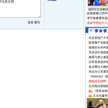
揭田壮壮徐帆
·
赵薇被爆已经怀
·
李宇春爆遭母逼
·
圣诞节明信片八
茶 余 饭
·
何炅获地产大亨
·
陈慧琳产后恢复
·
殷桃街头休闲装
·
范冰冰红地毯
·
姚晨与老公素
·
日军竟拿战俘
·
盘点网坛大腕
·
美女办公室遭
·
《Nobody》
·
搜狐娱乐招聘
·
台北电玩展靓丽S
·
《变形金刚
·
王岳伦爆李