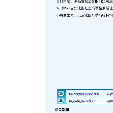
首日角逐。濒临退役边缘的前法网冠
1-6和5-7告负法国红土高手格罗
小将西里奇，以及法国好手马哈特均
相关新闻