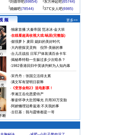
刘德华吧
(69854)
东方神起吧
(65744)
婚姻吧
(78544)
37℃女人吧
(6985)
视 频
更多>>
·
独家首播:大秦帝国
范冰冰-金大班
·
在线看超高收视大戏:
蜗居(完整版)
·
倔强萝卜
麦田
媳妇的美好时代
·
大内密探灵灵狗
倪萍-美丽的事
·
台儿庄战役 日军尸体装满百余卡车
声》
·
揭秘希特勒一生躲过多少次暗杀？
·
1982香港回归中英谈判鲜为人知内幕
·
宋丹丹：张国立活得太累
·
满文军有望明日获释
曝光
·
《变形金刚2》送电影票！
·
李湘王岳伦恩爱待产
·
黎姿怀孕大肚照曝光 月用30万安胎
·
阿娇懒理冠希返港:不关我的事
·
古巨基：我与霆锋都是一哥
不断
爆丰胸秘诀
·
减肥--小肚子赘肉没了