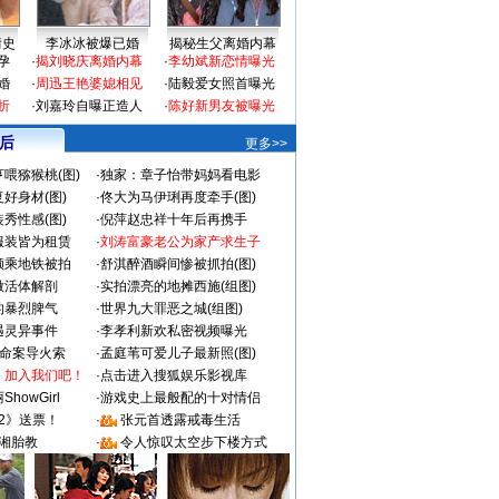
情史
李冰冰被爆已婚
揭秘生父离婚内幕
孕
·
揭刘晓庆离婚内幕
·
李幼斌新恋情曝光
婚
·
周迅王艳婆媳相见
·
陆毅爱女照首曝光
折
·
刘嘉玲自曝正造人
·
陈好新男友被曝光
 后
更多>>
喂猕猴桃(图)
·
独家：章子怡带妈妈看电影
好身材(图)
·
佟大为马伊琍再度牵手(图)
秀性感(图)
·
倪萍赵忠祥十年后再携手
服装皆为租赁
·
刘涛富豪老公为家产求生子
颜乘地铁被拍
·
舒淇醉酒瞬间惨被抓拍(图)
做活体解剖
·
实拍漂亮的地摊西施(组图)
的暴烈脾气
·
世界九大罪恶之城(组图)
遇灵异事件
·
李孝利新欢私密视频曝光
成命案导火索
·
孟庭苇可爱儿子最新照(图)
：加入我们吧！
·
点击进入搜狐娱乐影视库
howGirl
·
游戏史上最般配的十对情侣
2》送票！
·
张元首透露戒毒生活
湘胎教
·
令人惊叹太空步下楼方式