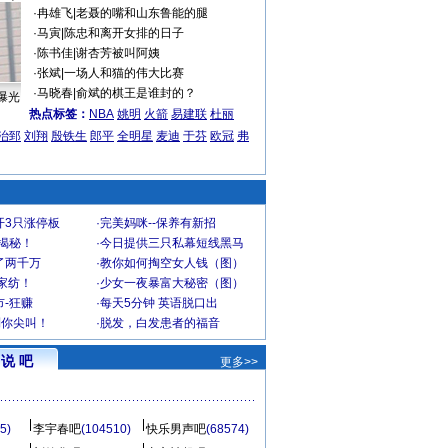
·
冉雄飞
|
老聂的嘴和山东鲁能的腿
·
马寅
|
陈忠和离开女排的日子
·
陈书佳
|
谢杏芳被叫阿姨
·
张斌
|
一场人和猫的伟大比赛
·
马晓春
|
俞斌的棋王是谁封的？
曝光
热点标签：
NBA
姚明
火箭
易建联
杜丽
治郅
刘翔
殷铁生
郎平
全明星
麦迪
于芬
欧冠
弗
开3只涨停板
·
完美妈咪--保养有新招
大揭秘！
·
今日提供三只私幕短线黑马
了两千万
·
教你如何掏空女人钱（图）
家纺！
·
少女一夜暴富大秘密（图）
-狂赚
·
每天5分钟 英语脱口出
到你尖叫！
·
脱发，白发患者的福音
说 吧
更多>>
5)
李宇春吧
(104510)
快乐男声吧
(68574)