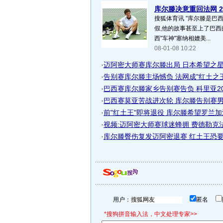
库尔滕决意重回法网 20
搜狐体育讯 "库尔滕是巴
假,他的故事甚至上了巴西
西"车神"塞纳相媲美...
08-01-08 10:22
·
迈阿密大师赛库尔滕出局 日本希望之星遗
·
告别赛库尔滕主场憾负 法网成"红土之王"
·
巴西赛库尔滕家乡告别赛告负 科里亚20个
·
巴西赛莫亚苦战进次轮 库尔滕告别赛男双
·
前"红土王"即将退役 库尔滕希望罗兰加洛
·
视频:迈阿密大师赛球迷蜂拥 费德勒克
·
库尔滕臀伤复发迈阿密退赛 红土王恐要提
用户：
匿名
*搜狗拼音输入法，中文处理专家>>