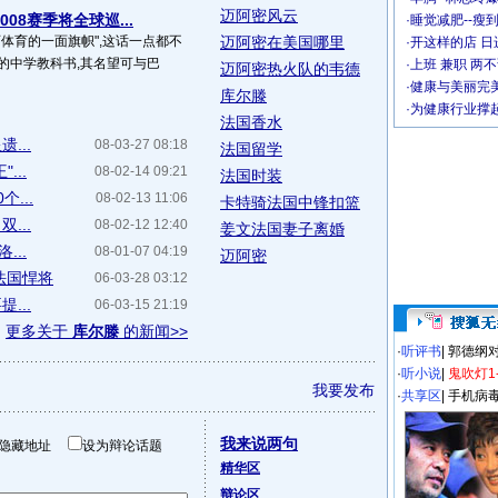
迈阿密风云
08赛季将全球巡...
·
睡觉减肥--瘦到
西体育的一面旗帜",这话一点都不
迈阿密在美国哪里
·
开这样的店 日进
的中学教科书,其名望可与巴
·
上班 兼职 两
迈阿密热火队的韦德
·
健康与美丽完
库尔滕
·
为健康行业撑
法国香水
...
08-03-27 08:18
法国留学
...
08-02-14 09:21
法国时装
...
08-02-13 11:06
卡特骑法国中锋扣篮
...
08-02-12 12:40
姜文法国妻子离婚
...
08-01-07 04:19
迈阿密
法国悍将
06-03-28 03:12
...
06-03-15 21:19
更多关于
库尔滕
的新闻>>
·
听评书
|
郭德纲
·
听小说
|
鬼吹灯1
我要发布
·
共享区
|
手机病
我来说两句
隐藏地址
设为辩论话题
精华区
辩论区