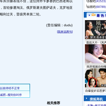
军库尔滕表现不佳，这位持外卡参赛的巴西老将以
苏醒吧
(41523)
贴图吧
(68789)
斯让，首轮惨遭淘汰。俄罗斯屠夫图萨诺夫，克罗地亚
顺利过关，晋级男单第二轮。
最 热 
(责任编辑：dudu)
[
我来说两句
]
谍战大片-《风
闺房视频自拍
自爆捉奸后恶梦
搜狐商机
相关推荐
·
丰胸--林志玲