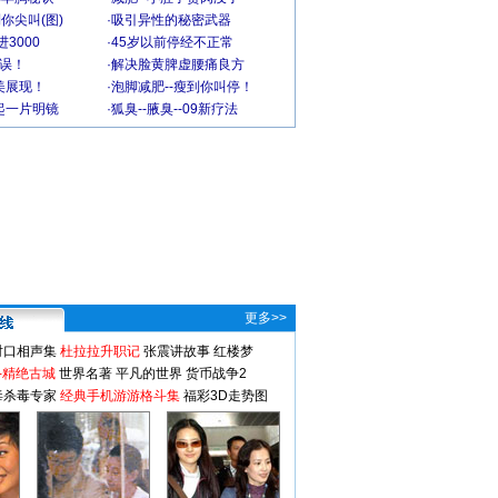
你尖叫(图)
·
吸引异性的秘密武器
3000
·
45岁以前停经不正常
不误！
·
解决脸黄脾虚腰痛良方
美展现！
·
泡脚减肥--瘦到你叫停！
起一片明镜
·
狐臭--腋臭--09新疗法
更多>>
对口相声集
杜拉拉升职记
张震讲故事
红楼梦
-精绝古城
世界名著
平凡的世界
货币战争2
毒杀毒专家
经典手机游游格斗集
福彩3D走势图