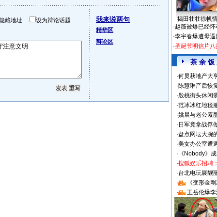
我来说两句
揭田壮壮徐帆
隐藏地址
设为辩论话题
·
赵薇被爆已经怀
精华区
·
李宇春爆遭母逼
辩论区
·
圣诞节明信片八
茶 余 饭
·
何炅获地产大亨
·
陈慧琳产后恢复
·
殷桃街头休闲装
·
范冰冰红地毯
·
姚晨与老公素
·
日军竟拿战俘
·
盘点网坛大腕
·
美女办公室遭
·
《Nobody》
·
搜狐娱乐招聘
·
台北电玩展靓丽S
·
《变形金刚
·
王岳伦爆李