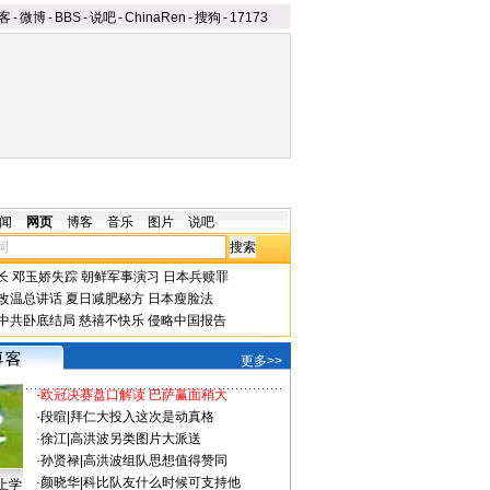
客
-
微博
-
BBS
-
说吧
-
ChinaRen
-
搜狗
-
17173
闻
网页
博客
音乐
图片
说吧
长
邓玉娇失踪
朝鲜军事演习
日本兵赎罪
改温总讲话
夏日减肥秘方
日本瘦脸法
中共卧底结局
慈禧不快乐
侵略中国报告
更多>>
·
欧冠决赛盘口解读 巴萨赢面稍大
·
段暄
|
拜仁大投入这次是动真格
·
徐江
|
高洪波另类图片大派送
·
孙贤禄
|
高洪波组队思想值得赞同
·
颜晓华
|
科比队友什么时候可支持他
上学