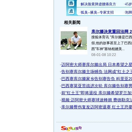
相关新闻
库尔滕决意重回法网 20
搜狐体育讯 "库尔滕是巴
假,他的故事甚至上了巴西
西"车神"塞纳相媲美...
08-01-08 10:22
·
迈阿密大师赛库尔滕出局 日本希望之星遗
·
告别赛库尔滕主场憾负 法网成"红土之王"
·
巴西赛库尔滕家乡告别赛告负 科里亚20个
·
巴西赛莫亚苦战进次轮 库尔滕告别赛男双
·
前"红土王"即将退役 库尔滕希望罗兰加洛
·
视频:迈阿密大师赛球迷蜂拥 费德勒克
·
库尔滕臀伤复发迈阿密退赛 红土王恐要提