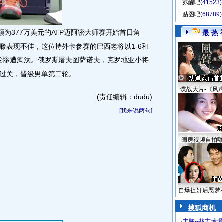
苏醒吧
(41523)
贴图吧
(68789)
为377万美元的ATP迈阿密大师赛开始首日角
最 热 
滕表现不佳，这位持外卡参赛的巴西老将以1-6和
首轮惨遭淘汰。俄罗斯屠夫图萨诺夫，克罗地亚小将
过关，晋级男单第二轮。
谍战大片-《风
(责任编辑：dudu)
[
我来说两句
]
闺房视频自拍
自爆捉奸后恶梦
搜狐商机
·
丰胸--林志玲