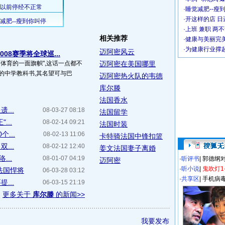
·
睡觉减肥--瘦到
·
开这样的店 日进
·
上班 兼职 两
相关推荐
·
健康与美丽完
·
为健康行业撑
迈阿密风云
08赛季将全球巡...
西体育的一面旗帜",这话一点都不
迈阿密在美国哪里
的中学教科书,其名望可与巴
迈阿密热火队的韦德
库尔滕
法国香水
...
08-03-27 08:18
法国留学
...
08-02-14 09:21
法国时装
...
08-02-13 11:06
卡特骑法国中锋扣篮
...
08-02-12 12:40
姜文法国妻子离婚
...
08-01-07 04:19
·
听评书
|
郭德纲
迈阿密
·
听小说
|
鬼吹灯1
法国悍将
06-03-28 03:12
·
共享区
|
手机病
...
06-03-15 21:19
更多关于
库尔滕
的新闻>>
我要发布