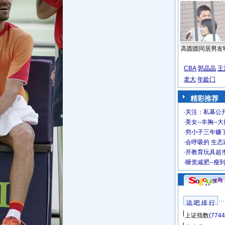
高圆圆同居男友
CBA
郭晶晶
王
老大
年龄门
精彩推荐
·
关注：私幕公
·
美女--丰胸--
·
穷小子三年赚
·
会呼吸的 生态
·
开教育玩具超市
·
睡觉减肥--瘦
说 吧 排 行
上证指数
(7744