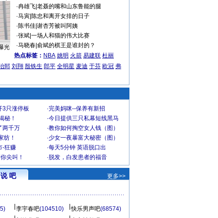
·
冉雄飞
|
老聂的嘴和山东鲁能的腿
·
马寅
|
陈忠和离开女排的日子
·
陈书佳
|
谢杏芳被叫阿姨
·
张斌
|
一场人和猫的伟大比赛
·
马晓春
|
俞斌的棋王是谁封的？
曝光
热点标签：
NBA
姚明
火箭
易建联
杜丽
治郅
刘翔
殷铁生
郎平
全明星
麦迪
于芬
欧冠
弗
开3只涨停板
·
完美妈咪--保养有新招
大揭秘！
·
今日提供三只私幕短线黑马
了两千万
·
教你如何掏空女人钱（图）
家纺！
·
少女一夜暴富大秘密（图）
-狂赚
·
每天5分钟 英语脱口出
到你尖叫！
·
脱发，白发患者的福音
说 吧
更多>>
5)
李宇春吧
(104510)
快乐男声吧
(68574)