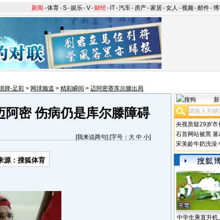
新闻
-
体育
-
S
-
娱乐
-
V
-
财经
-
IT
-
汽车
-
房产
-
家居
-
女人
-
视频
-
邮件
-
博
棋牌-足彩
>
网球频道
>
精彩瞬间
>
迈阿密赛库尔滕出局
新
迈阿密 伤病仍是库尔滕障碍
央视质疑29岁市
石首网站被黑
篡
[
我来说两句
] [字号：
大
中
小
]
宋美龄牛奶洗澡
来源：搜狐体育
中学生乘直升机