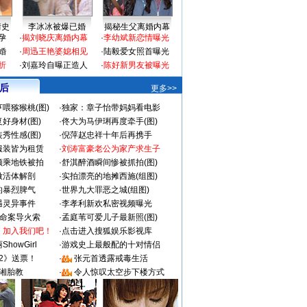
情史
李冰冰被爆已婚
揭秘生父离婚内幕
孕
·
揭刘晓庆离婚内幕
·
李幼斌新恋情曝光
婚
·
周迅王艳婆媳相见
·
陆毅爱女照首曝光
折
·
刘嘉玲自曝正造人
·
陈好新男友被曝光
 后
更多>>
喂猕猴桃(图)
·
独家：章子怡带妈妈看电影
好身材(图)
·
佟大为马伊琍再度牵手(图)
秀性感(图)
·
倪萍赵忠祥十年后再携手
服装皆为租赁
·
刘涛富豪老公为家产求生子
颜乘地铁被拍
·
舒淇醉酒瞬间惨被抓拍(图)
做活体解剖
·
实拍漂亮的地摊西施(组图)
的暴烈脾气
·
世界九大罪恶之城(组图)
遇灵异事件
·
李孝利新欢私密视频曝光
成命案导火索
·
孟庭苇可爱儿子最新照(图)
：加入我们吧！
·
点击进入搜狐娱乐影视库
howGirl
·
游戏史上最般配的十对情侣
2》送票！
·
张元首透露戒毒生活
湘胎教
·
令人惊叹太空步下楼方式