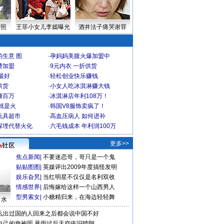
密照
王菲小女儿李嫣曝光
酒井法子痛哭谢罪
生意 图
·
孕妈妈美腹火爆加盟中
费加盟
·
9元内衣 一折供货
最好
·
轻松创业快乐赚钱
供货
·
小女人吃冰淇淋赚大钱
赚百万
·
冰淇淋店年利108万！
就是火
·
韩国V8服饰卖疯了！
玩具超市
·
高血压病人 如何进补
深埋代替火化
·
六毛钱成本 年利润100万
更多>>
焦点新闻
|
不要迷恋哥，哥只是一个鬼
贴贴图图
|
英媒评出2009年度搞怪发明
娱乐旮旯
|
当红明星不仅仅是名利双收
情感世界
|
后悔嫁给这样一个山西男人
型男索女
|
小糖精归来，在海边轻轻舞
口水
么出过国的人回来之后都会说中国不好
自己的旗袍照
暴雨过后天空依旧晴朗