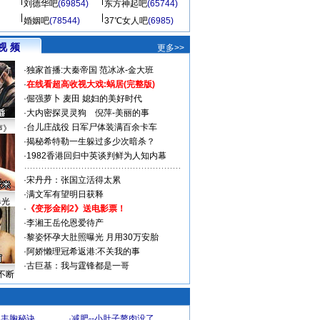
刘德华吧
(69854)
东方神起吧
(65744)
婚姻吧
(78544)
37℃女人吧
(6985)
视 频
更多>>
·
独家首播:大秦帝国
范冰冰-金大班
·
在线看超高收视大戏:
蜗居(完整版)
·
倔强萝卜
麦田
媳妇的美好时代
·
大内密探灵灵狗
倪萍-美丽的事
·
台儿庄战役 日军尸体装满百余卡车
声》
·
揭秘希特勒一生躲过多少次暗杀？
·
1982香港回归中英谈判鲜为人知内幕
·
宋丹丹：张国立活得太累
·
满文军有望明日获释
曝光
·
《变形金刚2》送电影票！
·
李湘王岳伦恩爱待产
·
黎姿怀孕大肚照曝光 月用30万安胎
·
阿娇懒理冠希返港:不关我的事
·
古巨基：我与霆锋都是一哥
不断
爆丰胸秘诀
·
减肥--小肚子赘肉没了