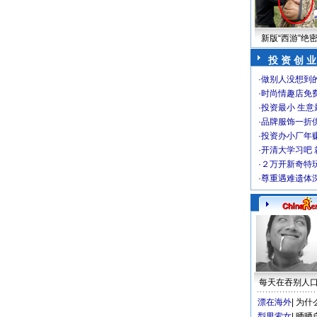
新版“西游”绝
投 资 创 业
·
做别人没想到的
·
时尚情趣店免
·
投资最小 生意
·
品牌服饰一折
·
投资办小厂年
·
开清大学习吧 
·
２万开新奇特
·
尊重遇难遗体
每天在吞别人
漂在海外
|
为什
型男索女
|
晒晒