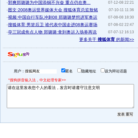
·
郭爽郑璐璐为中国添铜不兴奋 重点仍在奥...
07-12-08 22:21
·
图文:2008奥运世界媒体大会 搜狐体育总监敖铭
07-10-11 11:36
·
视频:中国自行车队冲刺08 郑璐璐梦想进军奥运
07-08-08 18:30
·
搜狐体育:男篮后卫 谁代表中国走进08奥运赛场
07-08-02 22:47
·
夺三冠成焦点人物 郑璐璐:拿到奥运入场券再说
07-07-12 16:13
更多关于
搜狐体育
的新闻>>
用户：
匿名
隐藏地址
设为辩论话题
*搜狗拼音输入法，中文处理专家>>