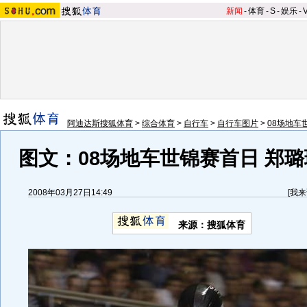
新闻
-
体育
-
S
-
娱乐
-
阿迪达斯搜狐体育
>
综合体育
>
自行车
>
自行车图片
>
08场地车
图文：08场地车世锦赛首日 郑
2008年03月27日14:49
[
我来
来源：搜狐体育