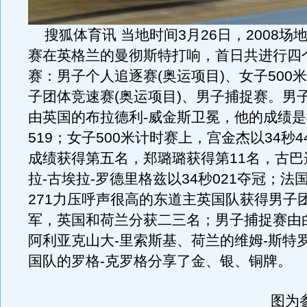
搜狐体育讯 当地时间3月26日，2008场
赛在英格兰的曼彻斯特打响，首日共进行四
赛：男子个人追逐赛(奥运项目)、女子500
子团体竞速赛(奥运项目)、男子捕捉赛。男
由英国的布拉德利-威金斯卫冕，他的成绩是4
519；女子500米计时赛上，宫金杰以34秒
成绩获得第五名，郑璐璐获得第11名，古巴
拉-古埃拉-罗德里格兹以34秒021夺冠；法
271力压呼声很高的东道主英国队获得男子
军，英国和荷兰分获二三名；男子捕捉赛由
阿利亚克山大-里索斯基、荷兰的维姆-斯特
国队的罗格-克罗格分享了金、银、铜牌。
图为