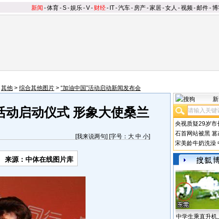
新闻
-
体育
-
S
-
娱乐
-
V
-
财经
-
IT
-
汽车
-
房产
-
家居
-
女人
-
视频
-
邮件
-
博
>
其他
>
综合其他图片
>
“加油中国”活动启动新闻发布会
新
活动启动仪式 形象大使桑兰
央视质疑29岁市
石首网站被黑
篡
[
我来说两句
] [字号：
大
中
小
]
宋美龄牛奶洗澡
来源：中体在线图片库
中学生乘直升机