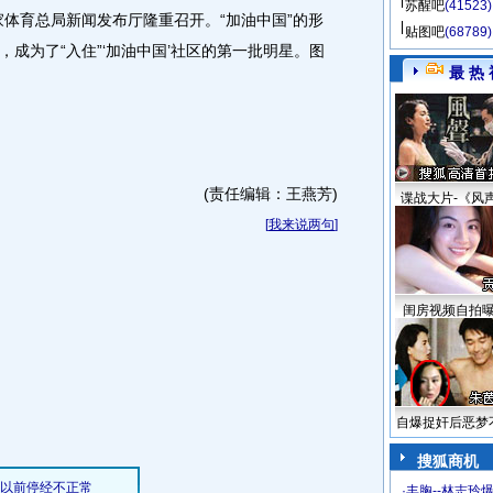
苏醒吧
(41523)
家体育总局新闻发布厅隆重召开。“加油中国”的形
贴图吧
(68789)
成为了“入住”‘加油中国’社区的第一批明星。图
最 热 
(责任编辑：王燕芳)
谍战大片-《风
[
我来说两句
]
闺房视频自拍
自爆捉奸后恶梦
搜狐商机
·
丰胸--林志玲