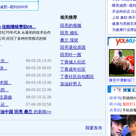
·
睡觉减肥--瘦到
·
开这样的店 日进
相关推荐
·
上班 兼职 两
·
健康与美丽完
田亮的视频
佳能继续赞助08...
·
为健康行业撑
纪70年代末.从最初的技术合作
田亮 婚礼
公司,经历了多种经营模式的探
桑兰 现状
.
田亮退役原因
田亮叶一茜
...
08-03-26 13:45
丁香城人社区
...
08-03-26 09:55
丁香成年社区
08-03-26 02:19
丁香社区自拍图区
国...
08-03-18 13:46
加油好男儿
...
08-03-02 22:49
主题曲
08-02-15 11:28
·
听评书
|
郭德纲
...
·
听小说
|
鬼吹灯1
07-08-28 02:58
·
共享区
|
手机病
油中国 田亮 桑兰
的新闻>>
我要发布