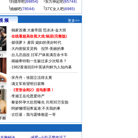
刘德华吧
(69854)
东方神起吧
(65744)
婚姻吧
(78544)
37℃女人吧
(6985)
视 频
更多>>
·
独家首播:大秦帝国
范冰冰-金大班
·
在线看超高收视大戏:
蜗居(完整版)
·
倔强萝卜
麦田
媳妇的美好时代
·
大内密探灵灵狗
倪萍-美丽的事
·
台儿庄战役 日军尸体装满百余卡车
声》
·
揭秘希特勒一生躲过多少次暗杀？
·
1982香港回归中英谈判鲜为人知内幕
·
宋丹丹：张国立活得太累
·
满文军有望明日获释
曝光
·
《变形金刚2》送电影票！
·
李湘王岳伦恩爱待产
·
黎姿怀孕大肚照曝光 月用30万安胎
·
阿娇懒理冠希返港:不关我的事
·
古巨基：我与霆锋都是一哥
不断
爆丰胸秘诀
·
减肥--小肚子赘肉没了