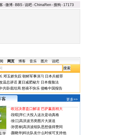
客
-
微博
-
BBS
-
说吧
-
ChinaRen
-
搜狗
-
17173
闻
网页
博客
音乐
图片
说吧
长
邓玉娇失踪
朝鲜军事演习
日本兵赎罪
改温总讲话
夏日减肥秘方
日本瘦脸法
中共卧底结局
慈禧不快乐
侵略中国报告
更多>>
·
欧冠决赛盘口解读 巴萨赢面稍大
·
段暄
|
拜仁大投入这次是动真格
·
徐江
|
高洪波另类图片大派送
·
孙贤禄
|
高洪波组队思想值得赞同
·
颜晓华
|
科比队友什么时候可支持他
上学