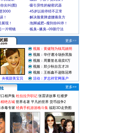
你尖叫(图)
·
吸引异性的秘密武器
3000
·
45岁以前停经不正常
不误！
·
解决脸黄脾虚腰痛良方
美展现！
·
泡脚减肥--瘦到你叫停！
起一片明镜
·
狐臭--腋臭--09新疗法
更多>>
对口相声集
杜拉拉升职记
张震讲故事
红楼梦
-精绝古城
世界名著
平凡的世界
货币战争2
毒杀毒专家
经典手机游游格斗集
福彩3D走势图