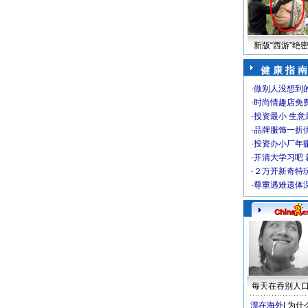
新版“西游”绝
健 康 指 南
·
做别人没想到的
·
时尚情趣店免
·
投资最小 生意
·
品牌服饰一折
·
投资办小厂年
·
开清大学习吧 
·
２万开新奇特
·
尊重遇难遗体
每天在吞别人
漂在海外
|
为什