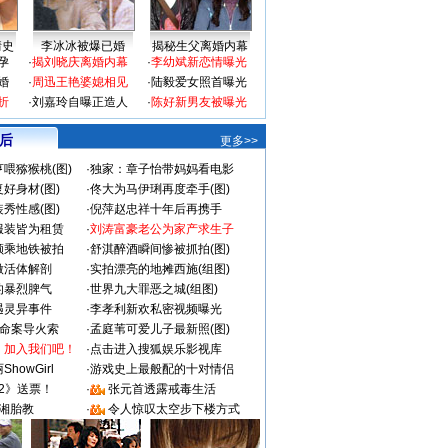
情史
李冰冰被爆已婚
揭秘生父离婚内幕
孕
·
揭刘晓庆离婚内幕
·
李幼斌新恋情曝光
婚
·
周迅王艳婆媳相见
·
陆毅爱女照首曝光
折
·
刘嘉玲自曝正造人
·
陈好新男友被曝光
 后
更多>>
喂猕猴桃(图)
·
独家：章子怡带妈妈看电影
好身材(图)
·
佟大为马伊琍再度牵手(图)
秀性感(图)
·
倪萍赵忠祥十年后再携手
服装皆为租赁
·
刘涛富豪老公为家产求生子
颜乘地铁被拍
·
舒淇醉酒瞬间惨被抓拍(图)
做活体解剖
·
实拍漂亮的地摊西施(组图)
的暴烈脾气
·
世界九大罪恶之城(组图)
遇灵异事件
·
李孝利新欢私密视频曝光
成命案导火索
·
孟庭苇可爱儿子最新照(图)
：加入我们吧！
·
点击进入搜狐娱乐影视库
howGirl
·
游戏史上最般配的十对情侣
2》送票！
·
张元首透露戒毒生活
湘胎教
·
令人惊叹太空步下楼方式