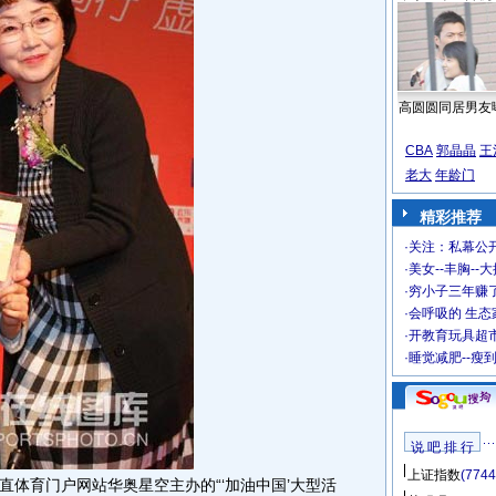
高圆圆同居男友
CBA
郭晶晶
王
老大
年龄门
精彩推荐
·
关注：私幕公
·
美女--丰胸--
·
穷小子三年赚
·
会呼吸的 生态
·
开教育玩具超市
·
睡觉减肥--瘦
说 吧 排 行
上证指数
(7744
直体育门户网站华奥星空主办的“‘加油中国’大型活