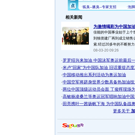
相关新闻
为激情喝彩为中国加油 
佳能的中国事业始于上个世
到独资建厂再到成立销售
索.经过20多年的不断努力..
08-03-20 09:26
·
罗罗绍兴来加油 中国泳军奥运前最后一次
·
米卢"回家"为中国队加油 旧话重提态度决
·
中国移动推出系列活动为奥运加油
·
中国空军将跻身世界少数具备热加油技术
·
两位中国顶级运动员会面 丁俊晖现场为郑
·
高敏杨凌桑兰等奥运冠军唱响加油中国
·
田亮携叶一茜扬帆下海 为中国队备战奥运
更多关于
加