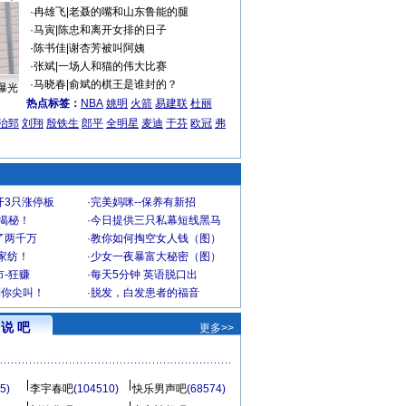
·
冉雄飞
|
老聂的嘴和山东鲁能的腿
·
马寅
|
陈忠和离开女排的日子
·
陈书佳
|
谢杏芳被叫阿姨
·
张斌
|
一场人和猫的伟大比赛
·
马晓春
|
俞斌的棋王是谁封的？
曝光
热点标签：
NBA
姚明
火箭
易建联
杜丽
治郅
刘翔
殷铁生
郎平
全明星
麦迪
于芬
欧冠
弗
开3只涨停板
·
完美妈咪--保养有新招
大揭秘！
·
今日提供三只私幕短线黑马
了两千万
·
教你如何掏空女人钱（图）
家纺！
·
少女一夜暴富大秘密（图）
-狂赚
·
每天5分钟 英语脱口出
到你尖叫！
·
脱发，白发患者的福音
说 吧
更多>>
5)
李宇春吧
(104510)
快乐男声吧
(68574)