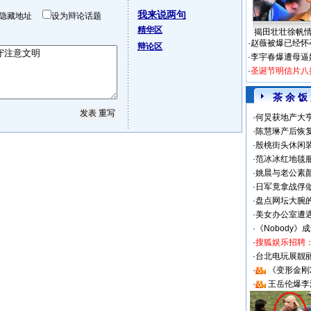
我来说两句
隐藏地址
设为辩论话题
精华区
揭田壮壮徐帆
·
赵薇被爆已经怀
辩论区
·
李宇春爆遭母逼
·
圣诞节明信片八
茶 余 饭
·
何炅获地产大亨
·
陈慧琳产后恢复
·
殷桃街头休闲装
·
范冰冰红地毯
·
姚晨与老公素
·
日军竟拿战俘
·
盘点网坛大腕
·
美女办公室遭
·
《Nobody》
·
搜狐娱乐招聘
·
台北电玩展靓丽S
·
《变形金刚
·
王岳伦爆李