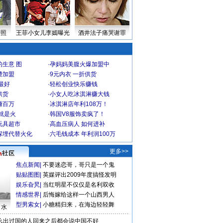
密照
王菲小女儿李嫣曝光
酒井法子痛哭谢罪
生意 图
·
孕妈妈美腹火爆加盟中
费加盟
·
9元内衣 一折供货
最好
·
轻松创业快乐赚钱
供货
·
小女人吃冰淇淋赚大钱
赚百万
·
冰淇淋店年利108万！
就是火
·
韩国V8服饰卖疯了！
玩具超市
·
高血压病人 如何进补
深埋代替火化
·
六毛钱成本 年利润100万
更多>>
焦点新闻
|
不要迷恋哥，哥只是一个鬼
贴贴图图
|
英媒评出2009年度搞怪发明
娱乐旮旯
|
当红明星不仅仅是名利双收
情感世界
|
后悔嫁给这样一个山西男人
型男索女
|
小糖精归来，在海边轻轻舞
口水
么出过国的人回来之后都会说中国不好