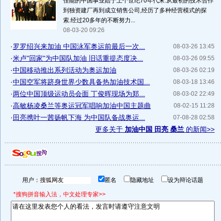
佳能的中国事业始于上个世纪70年代末.从最初的技术合作
到独资建厂再到成立销售公司,经历了多种经营模式的探
索.经过20多年的不断努力...
08-03-20 09:26
·
罗罗绍兴来加油 中国泳军奥运前最后一次...
08-03-26 13:45
·
米卢"回家"为中国队加油 旧话重提态度决...
08-03-26 09:55
·
中国移动推出系列活动为奥运加油
08-03-26 02:19
·
中国空军将跻身世界少数具备热加油技术国...
08-03-18 13:46
·
两位中国顶级运动员会面 丁俊晖现场为郑...
08-03-02 22:49
·
高敏杨凌桑兰等奥运冠军唱响加油中国主题曲
08-02-15 11:28
·
田亮携叶一茜扬帆下海 为中国队备战奥运...
07-08-28 02:58
更多关于
加油中国 田亮 桑兰
的新闻>>
用户：
匿名
隐藏地址
设为辩论话题
*搜狗拼音输入法，中文处理专家>>