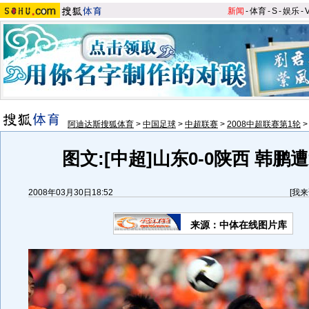
新闻
-
体育
-
S
-
娱乐
-
阿迪达斯搜狐体育
>
中国足球
>
中超联赛
>
2008中超联赛第1轮
图文:[中超]山东0-0陕西 韩鹏
2008年03月30日18:52
[
我来
来源：中体在线图片库