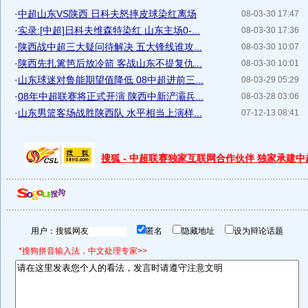
·
中超山东VS陕西 日科夫怒摔皮球染红离场
08-03-30 17:47
·
实录:[中超]日科夫维森特染红 山东主场0-...
08-03-30 17:36
·
陕西战中超三大疑问待解决 五大锋线谁攻...
08-03-30 10:07
·
陕西先扎篱笆后放冷箭 客战山东不提复仇...
08-03-30 10:01
·
山东球迷对鲁能期望值降低 08中超进前三...
08-03-29 05:29
·
08年中超联赛将正式开演 陕西中新浐灞兵...
08-03-28 03:06
·
山东男篮客场战胜陕西队 水平相当上演样...
07-12-13 08:41
搜狐 - 中超联赛独家互联网合作伙伴 独家承建
用户：
匿名
隐藏地址
设为辩论话题
*搜狗拼音输入法，中文处理专家>>