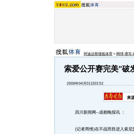
阿迪达斯搜狐体育
>
网球-赛车-
索爱公开赛完美"破
2008年04月01日03:52
来
四川新闻网--成都晚报讯 ：
(记者周维)在不战而胜进入索尼爱