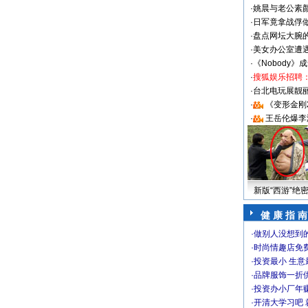
·
姚晨与老公素
·
日军竟拿战俘
·
盘点网坛大腕
·
美女办公室遭
·
《Nobody》
·
搜狐娱乐招聘
·
台北电玩展靓丽S
·
《变形金刚
·
王岳伦爆李
新版“西游”绝
健 康 指 南
·
做别人没想到的
·
时尚情趣店免
·
投资最小 生意
·
品牌服饰一折
·
投资办小厂年
·
开清大学习吧 