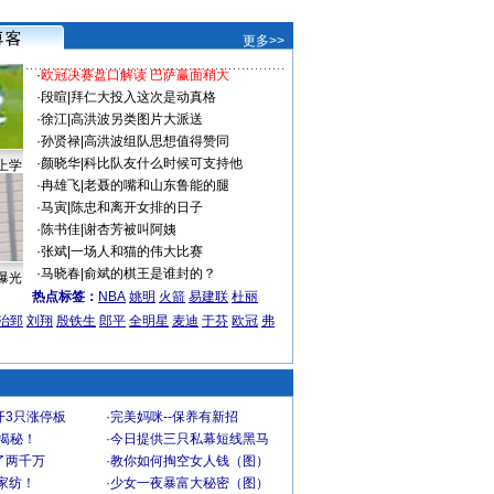
更多>>
·
欧冠决赛盘口解读 巴萨赢面稍大
·
段暄
|
拜仁大投入这次是动真格
·
徐江
|
高洪波另类图片大派送
·
孙贤禄
|
高洪波组队思想值得赞同
·
颜晓华
|
科比队友什么时候可支持他
上学
·
冉雄飞
|
老聂的嘴和山东鲁能的腿
·
马寅
|
陈忠和离开女排的日子
·
陈书佳
|
谢杏芳被叫阿姨
·
张斌
|
一场人和猫的伟大比赛
·
马晓春
|
俞斌的棋王是谁封的？
曝光
热点标签：
NBA
姚明
火箭
易建联
杜丽
治郅
刘翔
殷铁生
郎平
全明星
麦迪
于芬
欧冠
弗
开3只涨停板
·
完美妈咪--保养有新招
大揭秘！
·
今日提供三只私幕短线黑马
了两千万
·
教你如何掏空女人钱（图）
家纺！
·
少女一夜暴富大秘密（图）