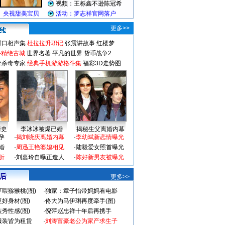
更多>>
对口相声集
杜拉拉升职记
张震讲故事
红楼梦
-精绝古城
世界名著
平凡的世界
货币战争2
毒杀毒专家
经典手机游游格斗集
福彩3D走势图
情史
李冰冰被爆已婚
揭秘生父离婚内幕
孕
·
揭刘晓庆离婚内幕
·
李幼斌新恋情曝光
婚
·
周迅王艳婆媳相见
·
陆毅爱女照首曝光
折
·
刘嘉玲自曝正造人
·
陈好新男友被曝光
 后
更多>>
喂猕猴桃(图)
·
独家：章子怡带妈妈看电影
好身材(图)
·
佟大为马伊琍再度牵手(图)
秀性感(图)
·
倪萍赵忠祥十年后再携手
服装皆为租赁
·
刘涛富豪老公为家产求生子