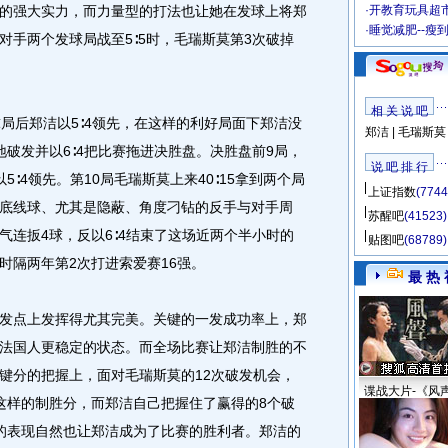
的强大实力，而力量型的打法也让她在发球上将郑
·
开教育玩具超市
·
睡觉减肥--瘦
对手两个发球局战至5∶5时，毛瑞斯莫第3次破掉
相 关 说 吧
后郑洁以5∶4领先，在这样的利好局面下郑洁没
郑洁
|
毛瑞斯莫
破发并以6∶4把比赛拖进决胜盘。决胜盘前9局，
说 吧 排 行
∶4领先。第10局毛瑞斯莫上来40∶15拿到两个局
上证指数
(7744
底线球、尤其是隐蔽、角度刁钻的反手与对手周
苏醒吧
(41523)
气连扳4球，反以6∶4结束了这场近两个半小时的
贴图吧
(68789)
时隔两年第2次打进索爱赛16强。
最 热 
点上发挥得尤其完美。关键的一发成功率上，郑
了比法国人更稳定的状态。而全场比赛让郑洁制胜的不
键分的把握上，面对毛瑞斯莫的12次破发机会，
谍战大片-《风
这样的制胜分，而郑洁自己把握住了赢得的8个破
美的表现自然也让郑洁成为了比赛的胜利者。郑洁的