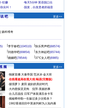
-狂赚
·
每天5分钟 英语脱口出
到你尖叫！
·
脱发，白发患者的福音
说 吧
更多>>
|
扬科维奇
5)
李宇春吧
(104510)
快乐男声吧
(68574)
刘德华吧
(69854)
东方神起吧
(65744)
婚姻吧
(78544)
37℃女人吧
(6985)
视 频
更多>>
·
独家首播:大秦帝国
范冰冰-金大班
·
在线看超高收视大戏:
蜗居(完整版)
·
倔强萝卜
麦田
媳妇的美好时代
·
大内密探灵灵狗
倪萍-美丽的事
·
台儿庄战役 日军尸体装满百余卡车
声》
·
揭秘希特勒一生躲过多少次暗杀？
·
1982香港回归中英谈判鲜为人知内幕