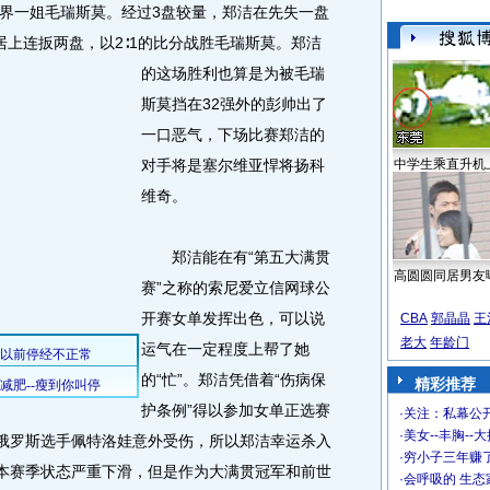
界一姐毛瑞斯莫。经过3盘较量，郑洁在先失一盘
居上连扳两盘，以2∶1的比分战胜毛瑞斯莫。
郑洁
的这场胜利也算是为被毛瑞
斯莫挡在32强外的彭帅出了
一口恶气，下场比赛郑洁的
对手将是塞尔维亚悍将扬科
中学生乘直升机
维奇。
郑洁能在有“第五大满贯
高圆圆同居男友
赛”之称的索尼爱立信网球公
开赛女单发挥出色，可以说
CBA
郭晶晶
王
老大
年龄门
运气在一定程度上帮了她
的“忙”。郑洁凭借着“伤病保
精彩推荐
护条例”得以参加女单正选赛
·
关注：私幕公
·
美女--丰胸--
子俄罗斯选手佩特洛娃意外受伤，所以郑洁幸运杀入
·
穷小子三年赚
莫本赛季状态严重下滑，但是作为大满贯冠军和前世
·
会呼吸的 生态