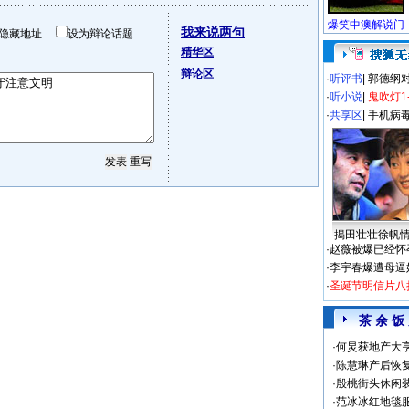
我来说两句
隐藏地址
设为辩论话题
精华区
辩论区
·
听评书
|
郭德纲
·
听小说
|
鬼吹灯1
·
共享区
|
手机病
揭田壮壮徐帆
·
赵薇被爆已经怀
·
李宇春爆遭母逼
·
圣诞节明信片八
茶 余 饭
·
何炅获地产大亨
·
陈慧琳产后恢复
·
殷桃街头休闲装
·
范冰冰红地毯