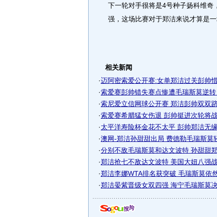
下一轮对手很将是4号种子扬科维奇，
强，这场比赛对于郑洁来说才算是一
相关新闻
·
迈阿密索爱公开赛:女单郑洁过关彭帅
·
索爱赛彭帅错失赛点惨遭毛瑞斯莫逆转 无
·
索尼爱立信网球公开赛 郑洁彭帅双双跻身
·
索爱赛希腊猛女伤退 彭帅挺进次轮将战毛
·
太平洋寿险杯金花不太平 彭帅郑洁无缘16
·
澳网-郑洁孙甜甜出局 费德勒毛瑞斯莫
·
分别不敌毛瑞斯莫和达文波特 孙甜甜
·
郑洁抢七不敌达文波特 美国大妞八强战毛
·
郑洁李娜WTA排名获突破 毛瑞斯莫依
·
郑洁晏紫晋级女双四强 海宁毛瑞斯莫