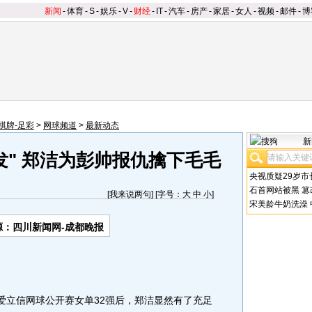
新闻
-
体育
-
S
-
娱乐
-
V
-
财经
-
IT
-
汽车
-
房产
-
家居
-
女人
-
视频
-
邮件
-
博
棋牌-足彩
>
网球频道
>
最新动态
新
发" 郑洁为彭帅报仇擒下毛毛
央视质疑29岁市
石首网站被黑
篡
[
我来说两句
] [字号：
大
中
小
]
宋美龄牛奶洗澡
源：四川新闻网-成都晚报
立信网球公开赛女单32强后，郑洁显然有了充足