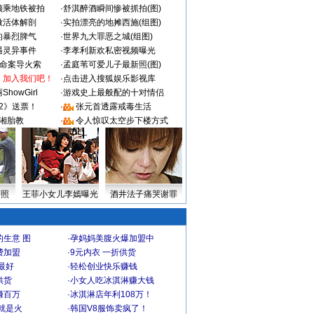
颜乘地铁被拍
·
舒淇醉酒瞬间惨被抓拍(图)
做活体解剖
·
实拍漂亮的地摊西施(组图)
的暴烈脾气
·
世界九大罪恶之城(组图)
遇灵异事件
·
李孝利新欢私密视频曝光
成命案导火索
·
孟庭苇可爱儿子最新照(图)
：加入我们吧！
·
点击进入搜狐娱乐影视库
howGirl
·
游戏史上最般配的十对情侣
2》送票！
·
张元首透露戒毒生活
湘胎教
·
令人惊叹太空步下楼方式
密照
王菲小女儿李嫣曝光
酒井法子痛哭谢罪
生意 图
·
孕妈妈美腹火爆加盟中
费加盟
·
9元内衣 一折供货
最好
·
轻松创业快乐赚钱
供货
·
小女人吃冰淇淋赚大钱
赚百万
·
冰淇淋店年利108万！
就是火
·
韩国V8服饰卖疯了！