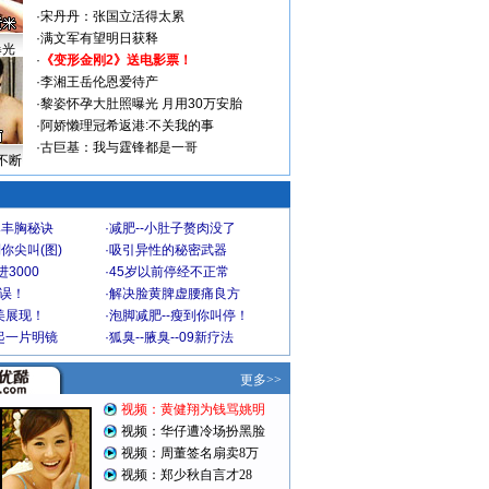
·
宋丹丹：张国立活得太累
·
满文军有望明日获释
曝光
·
《变形金刚2》送电影票！
·
李湘王岳伦恩爱待产
·
黎姿怀孕大肚照曝光 月用30万安胎
·
阿娇懒理冠希返港:不关我的事
·
古巨基：我与霆锋都是一哥
不断
爆丰胸秘诀
·
减肥--小肚子赘肉没了
你尖叫(图)
·
吸引异性的秘密武器
3000
·
45岁以前停经不正常
不误！
·
解决脸黄脾虚腰痛良方
美展现！
·
泡脚减肥--瘦到你叫停！
起一片明镜
·
狐臭--腋臭--09新疗法