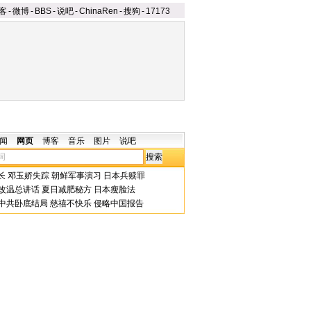
客
-
微博
-
BBS
-
说吧
-
ChinaRen
-
搜狗
-
17173
闻
网页
博客
音乐
图片
说吧
长
邓玉娇失踪
朝鲜军事演习
日本兵赎罪
改温总讲话
夏日减肥秘方
日本瘦脸法
中共卧底结局
慈禧不快乐
侵略中国报告