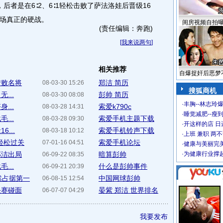
后者是在6∶2、6∶1轻松击败了萨法洛娃后晋级16
场真正的硬战。
闺房视频自拍
(责任编辑：奔跑)
[
我来说两句
]
相关推荐
自爆捉奸后恶梦
惜败名将
郑洁 简历
08-03-30 15:26
搜狐商机
...
彭帅 简历
08-03-30 08:08
·
丰胸--林志玲
...
索爱k790c
08-03-28 14:31
·
睡觉减肥--瘦到
...
索爱手机主题下载
08-03-28 09:30
·
开这样的店 日进
...
索爱手机铃声下载
08-03-18 10:12
·
上班 兼职 两
轻松过关
索爱手机论坛
07-01-16 04:51
·
健康与美丽完
郑洁出局
暗算彭帅
·
为健康行业撑
06-09-22 08:35
...
什么是彭帅事件
06-09-21 20:39
然占据第一
中国网球彭帅
06-08-15 12:54
决赛碰面
晏紫 郑洁 世界排名
06-07-07 04:29
我要发布