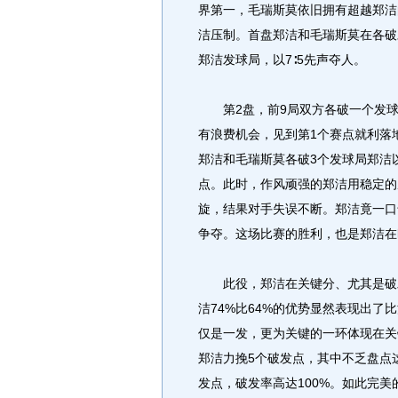
界第一，毛瑞斯莫依旧拥有超越郑洁
洁压制。首盘郑洁和毛瑞斯莫在各破
郑洁发球局，以7∶5先声夺人。
第2盘，前9局双方各破一个发球局
有浪费机会，见到第1个赛点就利落地
郑洁和毛瑞斯莫各破3个发球局郑洁以5
点。此时，作风顽强的郑洁用稳定的
旋，结果对手失误不断。郑洁竟一口
争夺。这场比赛的胜利，也是郑洁在
此役，郑洁在关键分、尤其是破发
洁74%比64%的优势显然表现出
仅是一发，更为关键的一环体现在关
郑洁力挽5个破发点，其中不乏盘点
发点，破发率高达100%。如此完