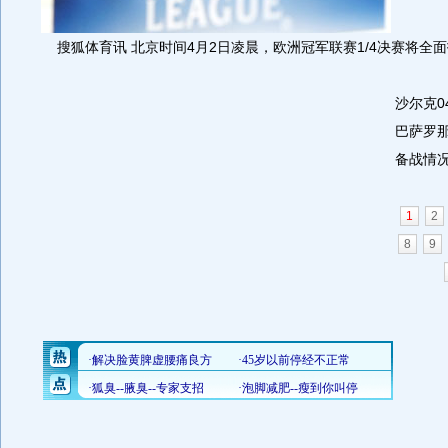
搜狐体育讯 北京时间4月2日凌晨，欧洲冠军联赛1/4决赛将全
沙尔克0
巴萨罗
备战情
1
2
8
9