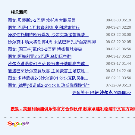
相关新闻
·
图文:贝蒂斯3-2巴萨 埃托奥大鹏展翅
08-03-30 05:19
·
图文:巴萨4-1瓦拉多利德 亨利艰难前行
08-03-24 02:20
·
泽罗伯托期待欧冠爆发 沙尔克新援誓擒梦...
08-03-22 03:00
·
沙尔克中场大将伤停4周 未战巴萨先折自家阵脚
08-03-22 02:05
·
图文:[国王杯]瓦伦3-2巴萨 博扬带球突破
08-03-21 06:56
·
图文:阿梅利亚2-2巴萨 乌切玩空翻
08-03-17 05:23
·
沙尔克遭遇梦幻巴萨 欧冠未开战联赛先成...
08-03-17 01:44
·
遭遇巴萨沙尔克竟欣喜 主帅豪言主场获胜...
08-03-14 22:46
·
图文:多特蒙德2-3沙尔克04 沙尔克队员抱...
08-02-11 03:56
·
图文:[德甲]汉诺威2-2沙尔克 琼斯弹腿跪"铲"
07-12-09 05:13
更多关于
巴萨 沙尔克
的新闻>>
搜狐 - 英超利物浦俱乐部官方合作伙伴 独家承建利物浦中文官方网