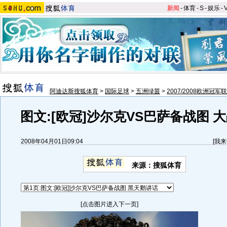
新闻
-
体育
-
S
-
娱乐
-
阿迪达斯搜狐体育
>
国际足球
>
五洲绿茵
>
2007/2008欧洲冠军
图文:[欧冠]沙尔克VS巴萨备战图 
2008年04月01日09:04
[
我来
来源：搜狐体育
[点击图片进入下一页]