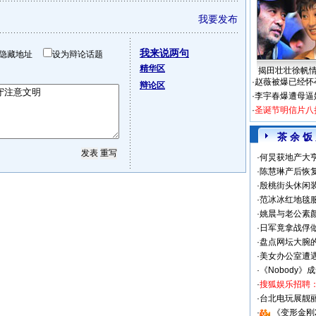
我要发布
我来说两句
隐藏地址
设为辩论话题
精华区
揭田壮壮徐帆
·
赵薇被爆已经怀
辩论区
·
李宇春爆遭母逼
·
圣诞节明信片八
茶 余 饭
·
何炅获地产大亨
·
陈慧琳产后恢复
·
殷桃街头休闲装
·
范冰冰红地毯
·
姚晨与老公素
·
日军竟拿战俘
·
盘点网坛大腕
·
美女办公室遭
·
《Nobody》
·
搜狐娱乐招聘
·
台北电玩展靓丽S
·
《变形金刚