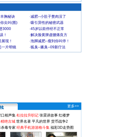
爆丰胸秘诀
·
减肥--小肚子赘肉没了
你尖叫(图)
·
吸引异性的秘密武器
3000
·
45岁以前停经不正常
不误！
·
解决脸黄脾虚腰痛良方
美展现！
·
泡脚减肥--瘦到你叫停！
起一片明镜
·
狐臭--腋臭--09新疗法
更多>>
对口相声集
杜拉拉升职记
张震讲故事
红楼梦
-精绝古城
世界名著
平凡的世界
货币战争2
毒杀毒专家
经典手机游游格斗集
福彩3D走势图