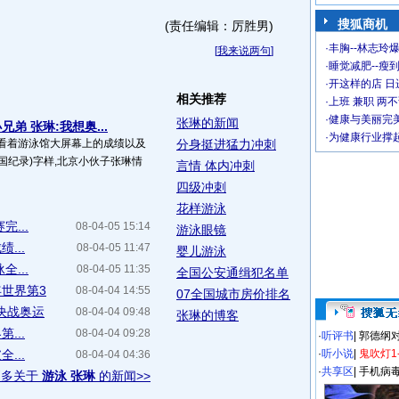
搜狐商机
(责任编辑：厉胜男)
·
丰胸--林志玲
[
我来说两句
]
·
睡觉减肥--瘦到
·
开这样的店 日进
相关推荐
·
上班 兼职 两
·
健康与美丽完
张琳的新闻
弟 张琳:我想奥...
·
为健康行业撑
7!看着游泳馆大屏幕上的成绩以及
分身挺进猛力冲刺
全国纪录)字样,北京小伙子张琳情
言情 体内冲刺
四级冲刺
花样游泳
...
08-04-05 15:14
游泳眼镜
...
08-04-05 11:47
婴儿游泳
...
08-04-05 11:35
全国公安通缉犯名单
世界第3
08-04-04 14:55
07全国城市房价排名
决战奥运
08-04-04 09:48
张琳的博客
...
08-04-04 09:28
·
听评书
|
郭德纲
...
·
听小说
|
鬼吹灯1
08-04-04 04:36
·
共享区
|
手机病
更多关于
游泳 张琳
的新闻>>