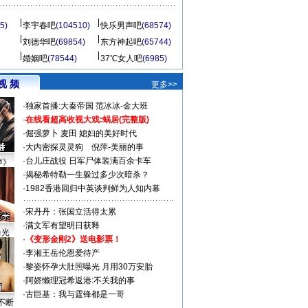
5)
李宇春吧
(104510)
快乐男声吧
(68574)
刘德华吧
(69854)
东方神起吧
(65744)
婚姻吧
(78544)
37℃女人吧
(6985)
视 频
更多>>
·
独家首播:大秦帝国
范冰冰-金大班
·
在线看超高收视大戏:
蜗居(完整版)
·
倔强萝卜
麦田
媳妇的美好时代
·
大内密探灵灵狗
倪萍-美丽的事
·
台儿庄战役 日军尸体装满百余卡车
声》
·
揭秘希特勒一生躲过多少次暗杀？
·
1982香港回归中英谈判鲜为人知内幕
·
宋丹丹：张国立活得太累
·
满文军有望明日获释
曝光
·
《变形金刚2》送电影票！
·
李湘王岳伦恩爱待产
·
黎姿怀孕大肚照曝光 月用30万安胎
·
阿娇懒理冠希返港:不关我的事
·
古巨基：我与霆锋都是一哥
不断