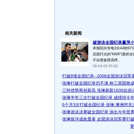
相关新闻
破游泳全国纪录赢哭小兄
本报绍兴专电3分44秒9
后面打出的"NNR"(新的
不自禁振臂高呼...
08-04-04 05:00
·
打破8项全国纪录--2008全国游泳冠军赛完
·
张琳打破全国纪录仍不满 称三原因致成绩
·
三秒优势再创新高 张琳刷新1500自游泳全
·
张琳半年三次打破全国纪录 成绩排今年
·
5个月3次打破全国纪录 张琳:澳洲闭关
·
张琳游泳决赛破全国纪录 游出今年世界第
·
张琳留洋成效显著 全国游泳冠军赛打破全