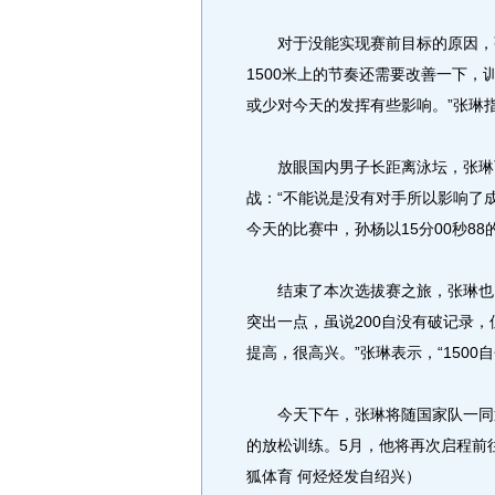
对于没能实现赛前目标的原因，张琳
1500米上的节奏还需要改善一下
或少对今天的发挥有些影响。”张琳指
放眼国内男子长距离泳坛，张琳可
战：“不能说是没有对手所以影响了
今天的比赛中，孙杨以15分00秒8
结束了本次选拔赛之旅，张琳也照例
突出一点，虽说200自没有破记录
提高，很高兴。”张琳表示，“150
今天下午，张琳将随国家队一同返
的放松训练。5月，他将再次启程前
狐体育 何烃烃发自绍兴）