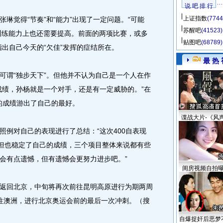
说 吧 排 行
上证指数
(7744
觉得“节奏”和“能力”出现了一定问题。“可能
苏醒吧
(41523)
，训练能力上也还需要提高。前面的两项比赛，或多
贴图吧
(68789)
出自己今天的“欠佳”发挥的症结所在。
最 热 
谓“独步天下”。但他并不认为自己是一个人在作
成绩，孙杨就是一个对手，还是有一定威胁的。”在
8的成绩游出了自己的最好。
谍战大片-《风
对自己的表现进行了总结：“这次400自表现
，但也稳定了自己的成绩，三个项目整体来说都有些
0自会有点遗憾，但有遗憾会更努力进步吧。”
闺房视频自拍
回北京，中旬将再次前往昆明高原进行为期两周
往澳洲，进行北京奥运会前的最后一次冲刺。（搜
自爆捉奸后恶梦