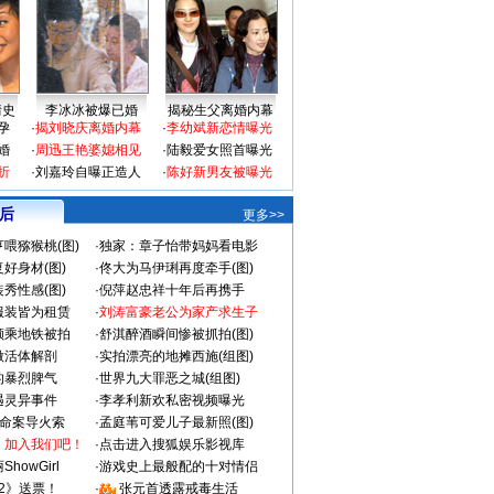
情史
李冰冰被爆已婚
揭秘生父离婚内幕
孕
·
揭刘晓庆离婚内幕
·
李幼斌新恋情曝光
婚
·
周迅王艳婆媳相见
·
陆毅爱女照首曝光
折
·
刘嘉玲自曝正造人
·
陈好新男友被曝光
 后
更多>>
喂猕猴桃(图)
·
独家：章子怡带妈妈看电影
好身材(图)
·
佟大为马伊琍再度牵手(图)
秀性感(图)
·
倪萍赵忠祥十年后再携手
服装皆为租赁
·
刘涛富豪老公为家产求生子
颜乘地铁被拍
·
舒淇醉酒瞬间惨被抓拍(图)
做活体解剖
·
实拍漂亮的地摊西施(组图)
的暴烈脾气
·
世界九大罪恶之城(组图)
遇灵异事件
·
李孝利新欢私密视频曝光
成命案导火索
·
孟庭苇可爱儿子最新照(图)
：加入我们吧！
·
点击进入搜狐娱乐影视库
howGirl
·
游戏史上最般配的十对情侣
2》送票！
·
张元首透露戒毒生活