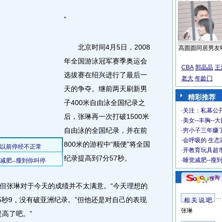
”
北京时间4月5日，2008
高圆圆同居男友
年全国游泳冠军赛季奥运会
CBA
郭晶晶
王
选拔赛在绍兴进行了最后一
老大
年龄门
天的争夺。继前两天刷新男
精彩推荐
子400米自由泳全国纪录之
·
关注：私幕公
后，张琳再一次打破1500米
·
美女--丰胸--
自由泳的全国纪录，并在前
·
穷小子三年赚
·
会呼吸的 生态
800米的游程中“顺便”将全国
·
开教育玩具超市
纪录提高到7分57秒。
·
睡觉减肥--瘦
张琳对于今天的成绩并不太满意。“今天理想的
5秒9，没有破亚洲纪录。”但他还是对自己的表现
相 关 说 吧
张琳
高了吧。”