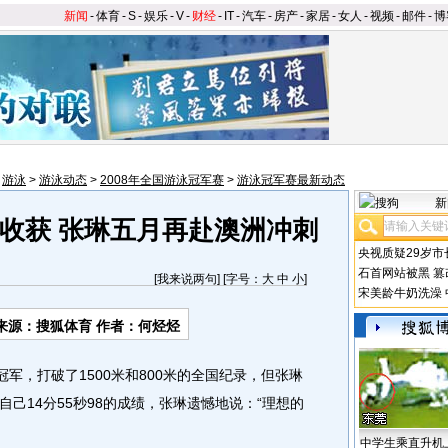
新闻
-
体育
-
S
-
娱乐
-
V
-
财经
-
IT
-
汽车
-
房产
-
家居
-
女人
-
视频
-
邮件
-
博
>
游泳
>
游泳动态
>
2008年全国游泳冠军赛
>
游泳冠军赛最新动态
新
收获 张琳五月再赴澳洲冲刺
央视质疑29岁市
石首网站被黑
篡
[
我来说两句
] [字号：
大
中
小
]
宋美龄牛奶洗澡
来源：搜狐体育 作者：何烃烃
冠军，打破了1500米和800米的全国纪录，但张琳
己14分55秒98的成绩，张琳遗憾地说：“理想的
中学生乘直升机