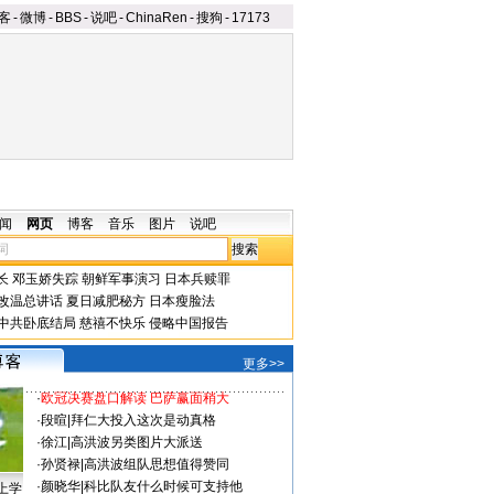
客
-
微博
-
BBS
-
说吧
-
ChinaRen
-
搜狗
-
17173
闻
网页
博客
音乐
图片
说吧
长
邓玉娇失踪
朝鲜军事演习
日本兵赎罪
改温总讲话
夏日减肥秘方
日本瘦脸法
中共卧底结局
慈禧不快乐
侵略中国报告
更多>>
·
欧冠决赛盘口解读 巴萨赢面稍大
·
段暄
|
拜仁大投入这次是动真格
·
徐江
|
高洪波另类图片大派送
·
孙贤禄
|
高洪波组队思想值得赞同
·
颜晓华
|
科比队友什么时候可支持他
上学