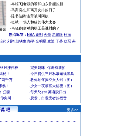
·
冉雄飞
|
老聂的嘴和山东鲁能的腿
·
马寅
|
陈忠和离开女排的日子
·
陈书佳
|
谢杏芳被叫阿姨
·
张斌
|
一场人和猫的伟大比赛
·
马晓春
|
俞斌的棋王是谁封的？
曝光
热点标签：
NBA
姚明
火箭
易建联
杜丽
治郅
刘翔
殷铁生
郎平
全明星
麦迪
于芬
欧冠
弗
开3只涨停板
·
完美妈咪--保养有新招
大揭秘！
·
今日提供三只私幕短线黑马
了两千万
·
教你如何掏空女人钱（图）
家纺！
·
少女一夜暴富大秘密（图）
-狂赚
·
每天5分钟 英语脱口出
到你尖叫！
·
脱发，白发患者的福音
说 吧
更多>>