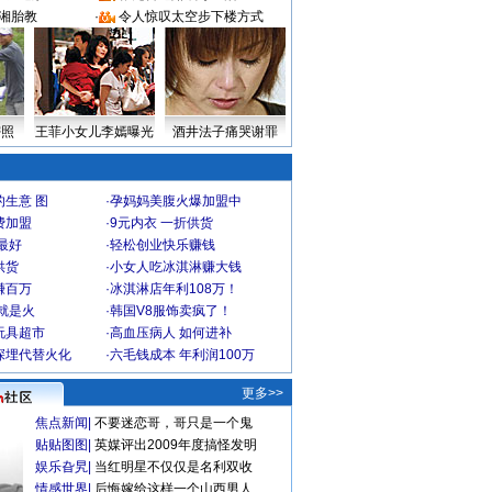
湘胎教
·
令人惊叹太空步下楼方式
密照
王菲小女儿李嫣曝光
酒井法子痛哭谢罪
生意 图
·
孕妈妈美腹火爆加盟中
费加盟
·
9元内衣 一折供货
最好
·
轻松创业快乐赚钱
供货
·
小女人吃冰淇淋赚大钱
赚百万
·
冰淇淋店年利108万！
就是火
·
韩国V8服饰卖疯了！
玩具超市
·
高血压病人 如何进补
深埋代替火化
·
六毛钱成本 年利润100万
更多>>
焦点新闻
|
不要迷恋哥，哥只是一个鬼
贴贴图图
|
英媒评出2009年度搞怪发明
娱乐旮旯
|
当红明星不仅仅是名利双收
情感世界
|
后悔嫁给这样一个山西男人