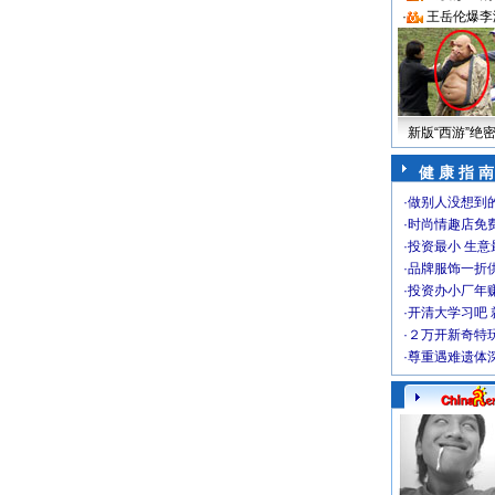
·
王岳伦爆李
新版“西游”绝
健 康 指 南
·
做别人没想到的
·
时尚情趣店免
·
投资最小 生意
·
品牌服饰一折
·
投资办小厂年
·
开清大学习吧 
·
２万开新奇特
·
尊重遇难遗体