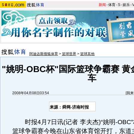
新闻
-
体育
-
S
-
娱乐
-
阿迪达斯搜狐体育
>
篮球世界
>
篮球其他
"姚明-OBC杯"国际篮球争霸赛 
车
2008年04月08日03:54
[
我来
来源：舜网-济南时报
时报4月7日讯(记者 李夫杰)“姚明-OBC”
篮球争霸赛今晚在山东省体育馆开打，东道