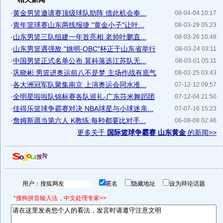
·
黄金男篮邀请赛顶级球队助阵 借此机会奉...
08-04-04 10:17
·
青年篮球赛山东两线报捷 "黄金小子"让叶...
08-03-29 05:23
·
山东男篮三队组建一年首亮相 老帅叶鹏直...
08-03-26 10:48
·
山东男篮遇强敌 "姚明-OBC"杯正于山东省举行
08-03-24 03:11
·
中国男篮正式名单公布 莫科落选江苏队无...
08-03-01 05:11
·
巩晓彬:男篮进奥运前八不是梦 主场作战有底气
08-02-25 03:43
·
各大洲冠军队聚集南京 上演奥运会同水准...
07-12-12 09:57
·
全明星啦啦队锦标赛各队巡礼-广东莎米舞蹈团
07-12-04 21:50
·
佳得乐篮球争霸赛对决 NBA球星与小球迷亲...
07-07-16 15:23
·
詹姆斯愿当第六人 K教练:每秒都要比对手...
06-08-08 02:46
更多关于
国际篮球争霸赛 山东黄金
的新闻>>
用户：
匿名
隐藏地址
设为辩论话题
*搜狗拼音输入法，中文处理专家>>