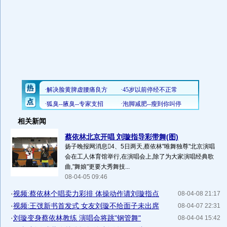
相关新闻
蔡依林北京开唱 刘璇指导彩带舞(图)
扬子晚报网消息4、5日两天,蔡依林"唯舞独尊"北京演唱
会在工人体育馆举行,在演唱会上,除了为大家演唱经典歌
曲,"舞娘"更要大秀舞技...
08-04-05 09:46
·
视频:蔡依林个唱卖力彩排 体操动作请刘璇指点
08-04-08 21:17
·
视频:王弢新书首发式 女友刘璇不给面子未出席
08-04-07 22:31
·
刘璇变身蔡依林教练 演唱会将跳"钢管舞"
08-04-04 15:42