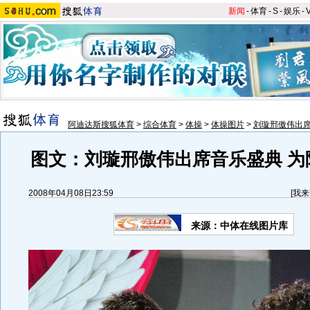
新闻
-
体育
-
S
-
娱乐
-
阿迪达斯搜狐体育
>
综合体育
>
体操
>
体操图片
>
刘璇邢傲伟出
图文：刘璇邢傲伟出席音乐盛典 为
2008年04月08日23:59
[
我来
来源：中体在线图片库