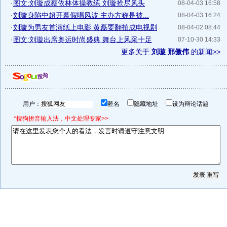
·
图文:刘璇成蔡依林体操教练 刘璇抢尽风头
08-04-03 16:58
·
刘璇身陷中超开幕假唱风波 主办方称是被...
08-04-03 16:24
·
刘璇为男友首演纸上电影 黄磊要翻拍成电视剧
08-04-02 08:44
·
图文:刘璇出席奥运时尚盛典 舞台上风采十足
07-10-30 14:33
更多关于
刘璇 邢傲伟
的新闻>>
用户：
匿名
隐藏地址
设为辩论话题
*搜狗拼音输入法，中文处理专家>>