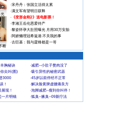
·
宋丹丹：张国立活得太累
·
满文军有望明日获释
曝光
·
《变形金刚2》送电影票！
·
李湘王岳伦恩爱待产
·
黎姿怀孕大肚照曝光 月用30万安胎
·
阿娇懒理冠希返港:不关我的事
·
古巨基：我与霆锋都是一哥
不断
爆丰胸秘诀
·
减肥--小肚子赘肉没了
你尖叫(图)
·
吸引异性的秘密武器
3000
·
45岁以前停经不正常
不误！
·
解决脸黄脾虚腰痛良方
美展现！
·
泡脚减肥--瘦到你叫停！
起一片明镜
·
狐臭--腋臭--09新疗法