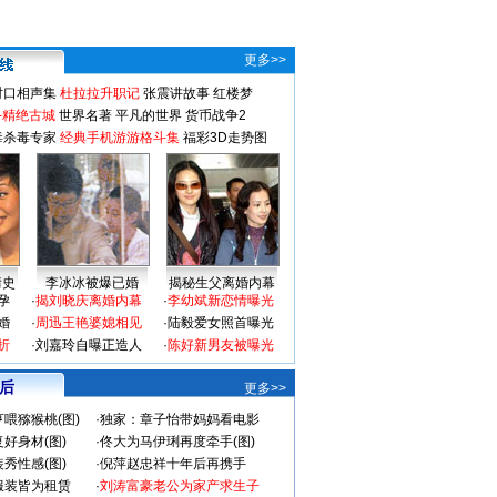
更多>>
对口相声集
杜拉拉升职记
张震讲故事
红楼梦
-精绝古城
世界名著
平凡的世界
货币战争2
毒杀毒专家
经典手机游游格斗集
福彩3D走势图
情史
李冰冰被爆已婚
揭秘生父离婚内幕
孕
·
揭刘晓庆离婚内幕
·
李幼斌新恋情曝光
婚
·
周迅王艳婆媳相见
·
陆毅爱女照首曝光
折
·
刘嘉玲自曝正造人
·
陈好新男友被曝光
 后
更多>>
喂猕猴桃(图)
·
独家：章子怡带妈妈看电影
好身材(图)
·
佟大为马伊琍再度牵手(图)
秀性感(图)
·
倪萍赵忠祥十年后再携手
服装皆为租赁
·
刘涛富豪老公为家产求生子