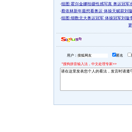
·
组图:霍尔金娜拍摄性感写真 奥运冠军
·
蔡依林新年最想看奥运 体操天赋获刘璇称
·
组图:细数北大奥运冠军 体操冠军刘璇
用户：
匿名
*搜狗拼音输入法，中文处理专家>>