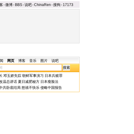
客
-
微博
-
BBS
-
说吧
-
ChinaRen
-
搜狗
-
17173
闻
网页
博客
音乐
图片
说吧
长
邓玉娇失踪
朝鲜军事演习
日本兵赎罪
改温总讲话
夏日减肥秘方
日本瘦脸法
中共卧底结局
慈禧不快乐
侵略中国报告