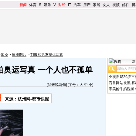
新闻
-
体育
-
S
-
娱乐
-
V
-
财经
-
IT
-
汽车
-
房产
-
家居
-
女人
-
视频
-
邮件
-
博
>
体操
>
体操图片
>
刘璇和男友奥运写真
新
拍奥运写真 一个人也不孤单
央视质疑29岁市
石首网站被黑
篡
[
我来说两句
] [字号：
大
中
小
]
宋美龄牛奶洗澡
来源：杭州网-都市快报