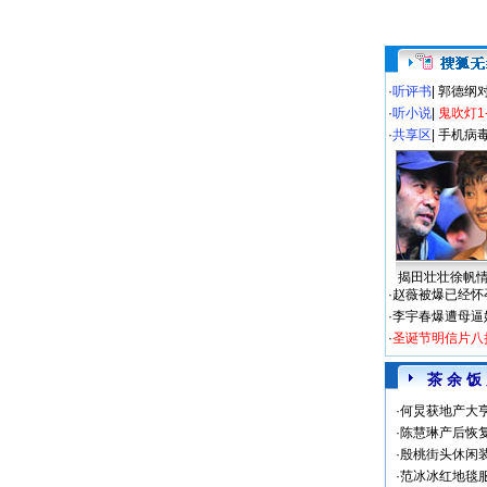
·
听评书
|
郭德纲
·
听小说
|
鬼吹灯1
·
共享区
|
手机病
揭田壮壮徐帆
·
赵薇被爆已经怀
·
李宇春爆遭母逼
·
圣诞节明信片八
茶 余 饭
·
何炅获地产大亨
·
陈慧琳产后恢复
·
殷桃街头休闲装
·
范冰冰红地毯