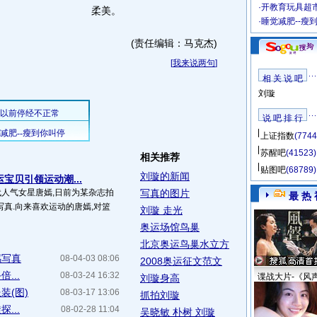
·
开教育玩具超市
柔美。
·
睡觉减肥--瘦
(责任编辑：马克杰)
[
我来说两句
]
相 关 说 吧
刘璇
说 吧 排 行
上证指数
(7744
苏醒吧
(41523)
相关推荐
贴图吧
(68789)
刘璇的新闻
宝贝引领运动潮...
代人气女星唐嫣,日前为某杂志拍
写真的图片
最 热 
真.向来喜欢运动的唐嫣,对篮
刘璇 走光
奥运场馆鸟巢
北京奥运鸟巢水立方
感写真
08-04-03 08:06
2008奥运征文范文
...
08-03-24 16:32
谍战大片-《风
刘璇身高
装(图)
08-03-17 13:06
抓拍刘璇
...
08-02-28 11:04
吴晓敏 朴树 刘璇