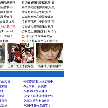
颜乘地铁被拍
·
舒淇醉酒瞬间惨被抓拍(图)
做活体解剖
·
实拍漂亮的地摊西施(组图)
的暴烈脾气
·
世界九大罪恶之城(组图)
遇灵异事件
·
李孝利新欢私密视频曝光
成命案导火索
·
孟庭苇可爱儿子最新照(图)
：加入我们吧！
·
点击进入搜狐娱乐影视库
howGirl
·
游戏史上最般配的十对情侣
2》送票！
·
张元首透露戒毒生活
湘胎教
·
令人惊叹太空步下楼方式
密照
王菲小女儿李嫣曝光
酒井法子痛哭谢罪
生意 图
·
孕妈妈美腹火爆加盟中
费加盟
·
9元内衣 一折供货
最好
·
轻松创业快乐赚钱
供货
·
小女人吃冰淇淋赚大钱
赚百万
·
冰淇淋店年利108万！
就是火
·
韩国V8服饰卖疯了！