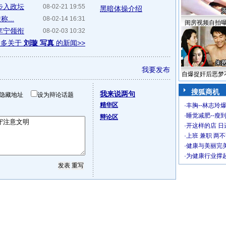
步入政坛
08-02-21 19:55
黑暗体操介绍
...
08-02-14 16:31
闺房视频自拍
李宁领衔
08-02-03 10:32
更多关于
刘璇 写真
的新闻>>
我要发布
自爆捉奸后恶梦
搜狐商机
我来说两句
隐藏地址
设为辩论话题
精华区
·
丰胸--林志玲
·
睡觉减肥--瘦到
辩论区
·
开这样的店 日进
·
上班 兼职 两
·
健康与美丽完
·
为健康行业撑