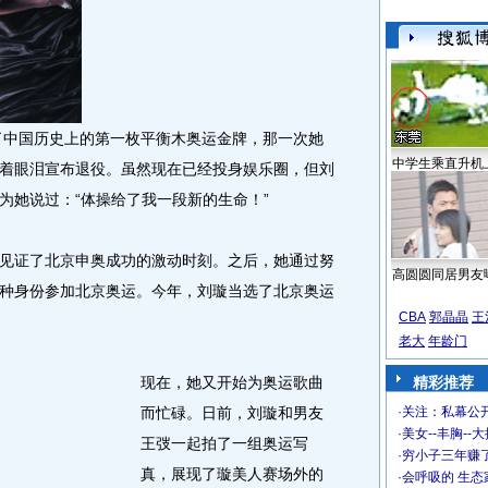
了中国历史上的第一枚平衡木奥运金牌，那一次她
中学生乘直升机
着眼泪宣布退役。虽然现在已经投身娱乐圈，但刘
为她说过：“体操给了我一段新的生命！”
璇见证了北京申奥成功的激动时刻。之后，她通过努
高圆圆同居男友
种身份参加北京奥运。今年，刘璇当选了北京奥运
CBA
郭晶晶
王
老大
年龄门
现在，她又开始为奥运歌曲
精彩推荐
而忙碌。日前，刘璇和男友
·
关注：私幕公
·
美女--丰胸--
王弢一起拍了一组奥运写
·
穷小子三年赚
真，展现了璇美人赛场外的
·
会呼吸的 生态