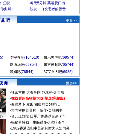
-狂赚
·
每天5分钟 英语脱口出
到你尖叫！
·
脱发，白发患者的福音
说 吧
更多>>
5)
李宇春吧
(104510)
快乐男声吧
(68574)
刘德华吧
(69854)
东方神起吧
(65744)
婚姻吧
(78544)
37℃女人吧
(6985)
视 频
更多>>
·
独家首播:大秦帝国
范冰冰-金大班
·
在线看超高收视大戏:
蜗居(完整版)
·
倔强萝卜
麦田
媳妇的美好时代
·
大内密探灵灵狗
倪萍-美丽的事
·
台儿庄战役 日军尸体装满百余卡车
声》
·
揭秘希特勒一生躲过多少次暗杀？
·
1982香港回归中英谈判鲜为人知内幕