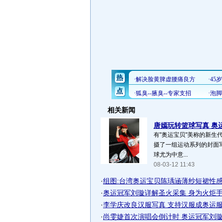
相关新闻
唐嫣玩转篮球写真 奥运
有"奥运宝贝"美称的新生
摄了一组运动系列的封面写
球尤为中意...
08-03-12 11:43
·
组图:台湾奥运宝贝陈瑀涵薄纱短裙性
·
奥运冠军刘璇详解圣火采集 身为火炬手倍
·
李学庆改良汉服写真 支持汉服成奥运服
·
尚雯婕首次演唱会倒计时 奥运冠军刘璇探