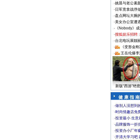
·
姚晨与老公素
·
日军竟拿战俘
·
盘点网坛大腕
·
美女办公室遭
·
《Nobody》
·
搜狐娱乐招聘
·
台北电玩展靓丽S
·
《变形金刚
·
王岳伦爆李
新版“西游”绝
健 康 指 南
·
做别人没想到的
·
时尚情趣店免
·
投资最小 生意
·
品牌服饰一折
·
投资办小厂年
·
开清大学习吧 