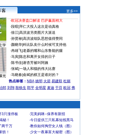
更多>>
·
欧冠决赛盘口解读 巴萨赢面稍大
·
段暄
|
拜仁大投入这次是动真格
·
徐江
|
高洪波另类图片大派送
·
孙贤禄
|
高洪波组队思想值得赞同
·
颜晓华
|
科比队友什么时候可支持他
上学
·
冉雄飞
|
老聂的嘴和山东鲁能的腿
·
马寅
|
陈忠和离开女排的日子
·
陈书佳
|
谢杏芳被叫阿姨
·
张斌
|
一场人和猫的伟大比赛
·
马晓春
|
俞斌的棋王是谁封的？
曝光
热点标签：
NBA
姚明
火箭
易建联
杜丽
治郅
刘翔
殷铁生
郎平
全明星
麦迪
于芬
欧冠
弗
开3只涨停板
·
完美妈咪--保养有新招
大揭秘！
·
今日提供三只私幕短线黑马
了两千万
·
教你如何掏空女人钱（图）
家纺！
·
少女一夜暴富大秘密（图）