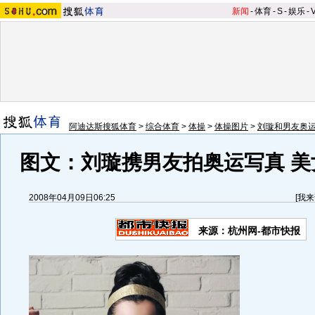
新闻
-
体育
-
S
-
娱乐
-
阿迪达斯搜狐体育
>
综合体育
>
体操
>
体操图片
>
刘璇和男友奥
图文：刘璇携男友拍奥运写真 美
2008年04月09日06:25
[
我来
来源：杭州网-都市快报