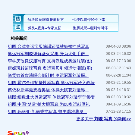
相关新闻
·
组图:台湾奥运宝贝陈瑀涵薄纱短裙性感写真
08-04-03 08:06
·
奥运冠军刘璇详解圣火采集 身为火炬手倍...
08-03-24 16:32
·
李学庆改良汉服写真 支持汉服成奥运服装(图)
08-03-17 13:06
·
唐嫣玩转篮球写真 奥运宝贝引领运动潮流(图)
08-03-12 11:43
·
尚雯婕首次演唱会倒计时 奥运冠军刘璇探...
08-02-28 11:04
·
组图:霍尔金娜拍摄性感写真 奥运冠军步入政坛
08-02-21 19:55
·
蔡依林新年最想看奥运 体操天赋获刘璇称...
08-02-14 16:31
·
组图:细数北大奥运冠军 体操冠军刘璇李宁领衔
08-02-03 10:32
·
组图:中国"梦露"拍大胆写真 为08奥运献厚礼
08-01-09 16:36
·
组图:玛丽亚·凯丽香艳写真 曾主唱雅典奥...
07-12-28 17:15
更多关于
刘璇 写真
的新闻>>