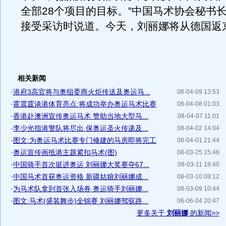
全部28个项目的目标。”中国马术协会秘书
接受采访时说道。今天，刘丽娜将从德国返
相关新闻
·
港府3高官将与奥组委商火炬传送及奥运马...
08-04-09 13:53
·
霍震霆谈港体育亮点:将成功举办奥运马术比赛
08-04-08 01:03
·
香港赴澳洲宣传奥运马术 赞助当地大型马...
08-04-07 11:01
·
李少光指港警队将尽出 保奥运圣火传递及...
08-04-02 14:04
·
图文:为奥运马术比赛专门修建的马房即将完工
08-04-01 21:44
·
奥运宣传画抵港主题紧扣马术(图)
08-03-25 15:48
·
中国骑手首次挺进奥运 刘丽娜大奖赛夺67...
08-03-11 18:40
·
中国马术首获奥运资格 新疆姑娘刘丽娜成...
08-03-10 08:12
·
为马术队拿到首张入场券 奥运骑手刘丽娜...
08-03-09 10:44
·
图文:马术(盛装舞步)全锦赛 刘丽娜驾驭路...
06-06-04 20:47
更多关于
刘丽娜
的新闻>>