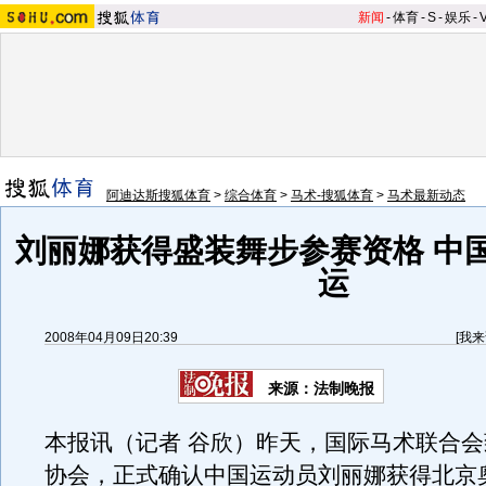
新闻
-
体育
-
S
-
娱乐
-
阿迪达斯搜狐体育
>
综合体育
>
马术-搜狐体育
>
马术最新动态
刘丽娜获得盛装舞步参赛资格 中
运
2008年04月09日20:39
[
我来
来源：法制晚报
本报讯（记者 谷欣）昨天，国际马术联合
协会，正式确认中国运动员刘丽娜获得北京