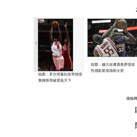
组图：穆大叔遭遇奥胖强攻
性感影星现场助火箭
组图：罗尔邓暴扣皇帝惊慌
詹姆斯突破君临天下