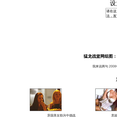
设
猛龙战篮网组图：
我来说两句
200
异国美女助兴中德战
意