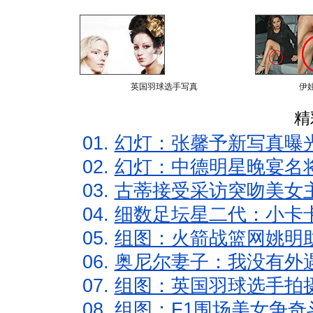
英国羽球选手写真
伊
精
01.
幻灯：张馨予新写真曝
02.
幻灯：中德明星晚宴名
03.
古蒂接受采访突吻美女主
04.
细数足坛星二代：小卡卡
05.
组图：火箭战篮网姚明
06.
奥尼尔妻子：我没有外遇
07.
组图：英国羽球选手拍
08.
组图：F1围场美女争奇