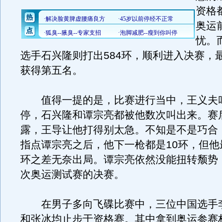
资格
奥运
忧。
选手石兴隆则打出584环，顺利进入决赛，最后
获得第五名。
值得一提的是，比赛进行当中，王义夫叫
停，石兴隆和谭宗亮都被他数次叫出来。赛
露，王导让他打得别太急。不知是不是巧合
指点谭宗亮之后，他下一枪都是10环，但他
环之差无奈出局。谭宗亮依然没能扭转颓势
次奥运测试赛的决赛。
在男子多向飞碟比赛中，三位中国选手
和张冰均止步于资格赛。其中拿到奥运参赛