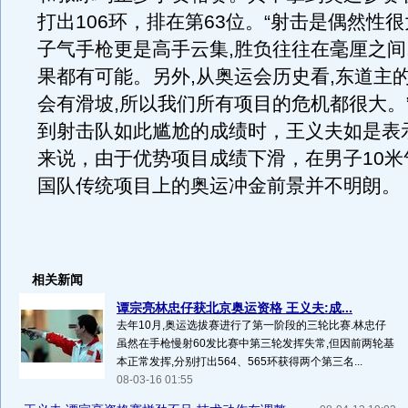
打出106环，排在第63位。“射击是偶然性很
子气手枪更是高手云集,胜负往往在毫厘之间
果都有可能。另外,从奥运会历史看,东道主
会有滑坡,所以我们所有项目的危机都很大。
到射击队如此尴尬的成绩时，王义夫如是表
来说，由于优势项目成绩下滑，在男子10米
国队传统项目上的奥运冲金前景并不明朗。
相关新闻
谭宗亮林忠仔获北京奥运资格 王义夫:成...
去年10月,奥运选拔赛进行了第一阶段的三轮比赛.林忠仔
虽然在手枪慢射60发比赛中第三轮发挥失常,但因前两轮基
本正常发挥,分别打出564、565环获得两个第三名...
08-03-16 01:55