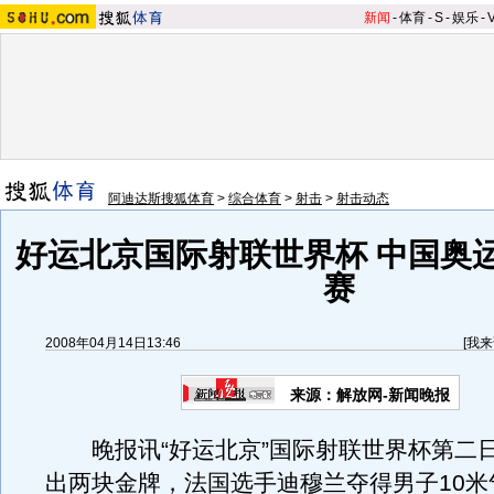
新闻
-
体育
-
S
-
娱乐
-
阿迪达斯搜狐体育
>
综合体育
>
射击
>
射击动态
好运北京国际射联世界杯 中国奥
赛
2008年04月14日13:46
[
我来
来源：解放网-新闻晚报
晚报讯“好运北京”国际射联世界杯第二
出两块金牌，法国选手迪穆兰夺得男子10米