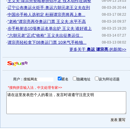
·
王义夫:谭宗亮资格赛拼劲不足 技术动作在调整
08-04-13 19:03
·
辽宁公布奥运火炬手:奥运六朝元老王义夫在列
08-03-26 20:44
·
中国步手枪人选初定 杜丽谭宗亮将再上奥...
08-03-17 08:22
·
"老枪"谭宗亮再夺奥运门票 王义夫:水平不高
08-03-16 09:37
·
步手枪射击10项奥运名单出炉 王义夫:谁好谁上
08-03-15 19:20
·
"六朝元老"正式"收枪" 王义夫出征奥运仅...
08-03-14 07:27
·
谭宗亮轻松拿下08奥运门票 10米气手枪独...
08-03-13 08:02
更多关于
奥运 谭宗亮
的新闻>>
用户：
匿名
隐藏地址
设为辩论话题
*搜狗拼音输入法，中文处理专家>>