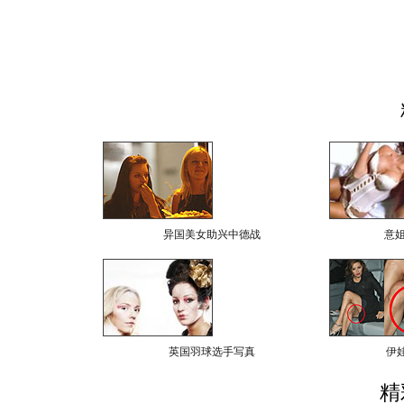
异国美女助兴中德战
意
英国羽球选手写真
伊
精