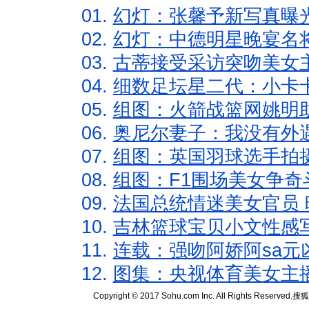
01.
幻灯：张馨予新写真曝
02.
幻灯：中德明星晚宴名
03.
古蒂接受采访突吻美女主
04.
细数足坛星二代：小卡卡
05.
组图：火箭战篮网姚明
06.
奥尼尔妻子：我没有外遇
07.
组图：英国羽球选手拍
08.
组图：F1围场美女争奇
09.
法国总统情迷美女官员 
10.
吉林篮球宝贝小文性感
11.
连载：强吻阿娇阿sa元
12.
图集：央视体育美女主
Copyright © 2017 Sohu.com Inc. All Rights Reserved