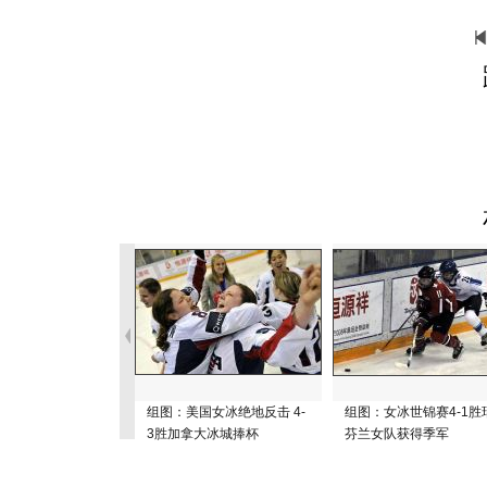
组图：美国女冰绝地反击 4-
组图：女冰世锦赛4-1胜
3胜加拿大冰城捧杯
芬兰女队获得季军