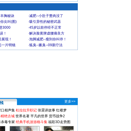
爆丰胸秘诀
·
减肥--小肚子赘肉没了
你尖叫(图)
·
吸引异性的秘密武器
3000
·
45岁以前停经不正常
不误！
·
解决脸黄脾虚腰痛良方
美展现！
·
泡脚减肥--瘦到你叫停！
起一片明镜
·
狐臭--腋臭--09新疗法
更多>>
对口相声集
杜拉拉升职记
张震讲故事
红楼梦
-精绝古城
世界名著
平凡的世界
货币战争2
毒杀毒专家
经典手机游游格斗集
福彩3D走势图