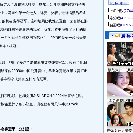
说 吧 排 行
先后进入了温布利大师赛、威尔士公开赛和世锦赛的半决
上证指数
(7744
台上，马奎尔第一次进入世锦赛半决赛，最终惜败给希金
苏醒吧
(41523)
好的机会赢得冠军，这种结局让我难以置信。荣誉就在那
贴图吧
(68789)
比赛的胜者将是最终的冠军，我在比赛中浪费了大把的机
最 热 
过一旦约翰得到奖杯回到苏格兰，我们还是会一起出去庆
捧得了桂冠。
以9-5战胜了爱尔兰老将奥布莱恩夺得冠军，收获了他职
谍战大片-《风
结束的2008年中国公开赛中，马奎尔更是在半决赛打出
胜墨菲夺得个人第四座排名赛冠军。
毛球。他和女朋友SHARON在2004年喜结连理。
闺房视频自拍
族箱里养了条小鲨鱼，现在他有两只斗牛犬Troy和
排名赛冠军，分别是：
自爆捉奸后恶梦