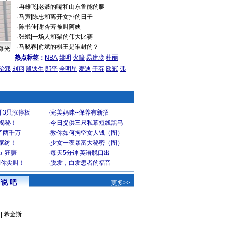
·
冉雄飞
|
老聂的嘴和山东鲁能的腿
·
马寅
|
陈忠和离开女排的日子
·
陈书佳
|
谢杏芳被叫阿姨
·
张斌
|
一场人和猫的伟大比赛
·
马晓春
|
俞斌的棋王是谁封的？
曝光
热点标签：
NBA
姚明
火箭
易建联
杜丽
治郅
刘翔
殷铁生
郎平
全明星
麦迪
于芬
欧冠
弗
开3只涨停板
·
完美妈咪--保养有新招
大揭秘！
·
今日提供三只私幕短线黑马
了两千万
·
教你如何掏空女人钱（图）
家纺！
·
少女一夜暴富大秘密（图）
-狂赚
·
每天5分钟 英语脱口出
到你尖叫！
·
脱发，白发患者的福音
说 吧
更多>>
|
希金斯