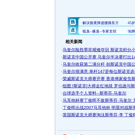
相关新闻
·
马奎尔险胜墨菲艰难夺冠 斯诺克积分小
·
斯诺克中国公开赛 马奎尔半决赛打出1
·
马奎尔收获第二满分杆 创斯诺克中国公开
·
马奎尔很满意:单杆147是每位斯诺克
·
荣威斯诺克大师赛开赛 香港傅家俊负斯蒂
·
组图:[斯诺克]大师走红地毯 罗伯逊与斯蒂
·
台球选手个人资料--斯蒂芬-马奎尔
·
马耳他杯赛丁俊晖不敌斯蒂芬·马奎尔 无.
·
丁俊晖出战2007马耳他杯 明晨对战斯蒂芬
·
英国斯诺克大师赛淘汰斯蒂芬·李 丁俊晖.