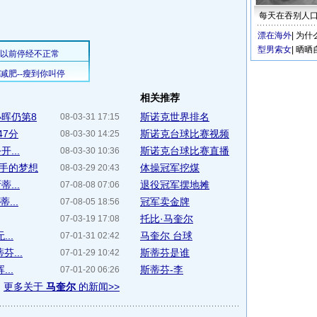
每天在吞别人
漂在海外
|
为什
型男索女
|
晒晒
相关推荐
晖仍第8
斯诺克世界排名
08-03-31 17:15
47分
斯诺克台球比赛视频
08-03-30 14:25
...
斯诺克台球比赛直播
08-03-30 10:36
选手的梦想
体操冠军挖煤
08-03-29 20:43
...
退役冠军摆地摊
07-08-08 07:06
...
冠军卖金牌
07-08-05 18:56
托比·马奎尔
07-03-19 17:08
..
马奎尔 台球
07-01-31 02:42
...
斯蒂芬是谁
07-01-29 10:42
..
斯蒂芬-李
07-01-20 06:26
更多关于
马奎尔
的新闻>>