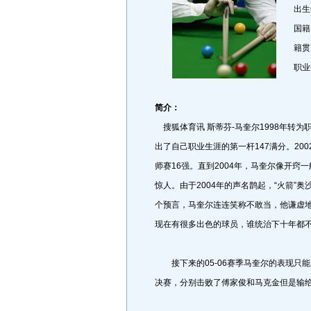
出生
国籍
籍贯
职业
简介：
搜狐体育讯 斯蒂芬-马奎尔1998年转为
出了自己职业生涯的第一杆147满分。200
师赛16强。直到2004年，马奎尔像开窍
惊人。由于2004年的声名鹊起，“火箭”
个预言，马奎尔连连笑称不敢当，他谦虚地
现在有很多出色的球员，谁统治下十年都
接下来的05-06赛季马奎尔的表现只
决赛，分别击败了傅家俊和马克金但是输