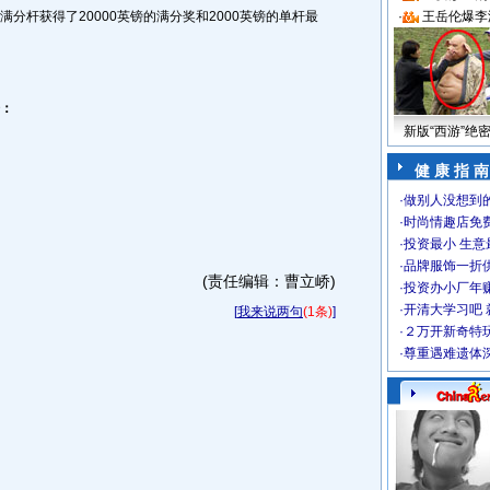
满分杆获得了20000英镑的满分奖和2000英镑的单杆最
·
王岳伦爆李
分：
新版“西游”绝
健 康 指 南
·
做别人没想到的
·
时尚情趣店免
·
投资最小 生意
·
品牌服饰一折
(责任编辑：曹立峤)
·
投资办小厂年
·
开清大学习吧 
[
我来说两句
(1条)
]
·
２万开新奇特
·
尊重遇难遗体