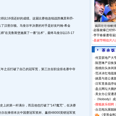
比16强还好的成绩。这届比赛他连续战胜佩里和乔-
淘汰了汉密尔顿。马奎尔半决赛的对手是好友约翰-希金
揭田壮壮徐帆
·
赵薇被爆已经怀
巫师”在克鲁斯堡施展了一番“法术”，最终马奎尔以15-17
·
李宇春爆遭母逼
·
圣诞节明信片八
茶 余 饭
·
何炅获地产大亨
·
陈慧琳产后恢复
·
殷桃街头休闲装
年之后打破了自己的冠军荒，第三次在职业排名赛中夺
·
范冰冰红地毯
。
·
姚晨与老公素
·
日军竟拿战俘
·
盘点网坛大腕
·
美女办公室遭
·
《Nobody》
·
搜狐娱乐招聘
上的第一杆满分，而且他也打破了“147魔咒”，在决赛
·
台北电玩展靓丽S
尔在捧得本次中国赛冠军奖杯、赢得48000英镑冠军奖
·
《变形金刚