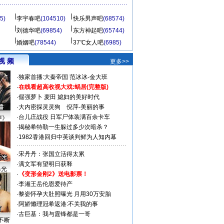
5)
李宇春吧
(104510)
快乐男声吧
(68574)
刘德华吧
(69854)
东方神起吧
(65744)
婚姻吧
(78544)
37℃女人吧
(6985)
视 频
更多>>
·
独家首播:大秦帝国
范冰冰-金大班
·
在线看超高收视大戏:
蜗居(完整版)
·
倔强萝卜
麦田
媳妇的美好时代
·
大内密探灵灵狗
倪萍-美丽的事
·
台儿庄战役 日军尸体装满百余卡车
声》
·
揭秘希特勒一生躲过多少次暗杀？
·
1982香港回归中英谈判鲜为人知内幕
·
宋丹丹：张国立活得太累
·
满文军有望明日获释
曝光
·
《变形金刚2》送电影票！
·
李湘王岳伦恩爱待产
·
黎姿怀孕大肚照曝光 月用30万安胎
·
阿娇懒理冠希返港:不关我的事
·
古巨基：我与霆锋都是一哥
不断