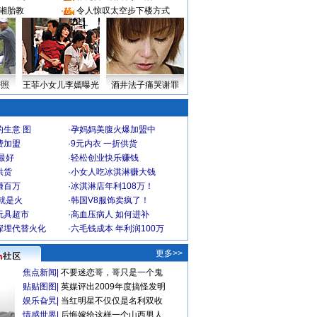
湘胎教
·
令人惊叹太空步下楼方式
密照
王菲小女儿李嫣曝光
酒井法子痛哭谢罪
生意 图
·
孕妈妈美腹火爆加盟中
费加盟
·
9元内衣 一折供货
最好
·
轻松创业快乐赚钱
供货
·
小女人吃冰淇淋赚大钱
赚百万
·
冰淇淋店年利108万！
就是火
·
韩国V8服饰卖疯了！
玩具超市
·
高血压病人 如何进补
深埋代替火化
·
六毛钱成本 年利润100万
更多>>
焦点新闻
|
不要迷恋哥，哥只是一个鬼
贴贴图图
|
英媒评出2009年度搞怪发明
娱乐旮旯
|
当红明星不仅仅是名利双收
情感世界
|
后悔嫁给这样一个山西男人