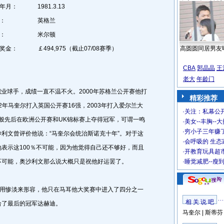
年月：
1981.3.13
：
英格兰
：
米尔顿
奖金：
￡494,975（截止07/08赛季）
高圆圆同居男友
CBA
郭晶晶
王
老大
年龄门
职业球手，成绩一直不温不火。2000年苏格兰公开赛他打
精彩推荐
2年马奎尔打入英国公开赛16强，2003年打入爱尔兰大
·
关注：私幕公
一般先后在欧洲公开赛和UK锦标赛上夺得冠军，可谓一鸣
·
美女--丰胸--
·
穷小子三年赚
奥沙利文曾评价他说：“马奎尔会统治斯诺克十年”。对于这
·
会呼吸的 生态
表示这100％不可能，因为他觉得自己还不够好，而且
·
开教育玩具超市
不可能，奥沙利文那么说大概只是祝他好运罢了。
·
睡觉减肥--瘦
能用惨淡来形容，他只在马耳他大奖赛中进入了四分之一
相 关 说 吧
给了最后的冠军达赫迪。
马奎尔
|
斯蒂芬