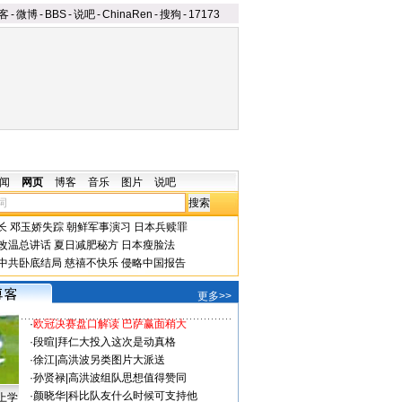
客
-
微博
-
BBS
-
说吧
-
ChinaRen
-
搜狗
-
17173
闻
网页
博客
音乐
图片
说吧
长
邓玉娇失踪
朝鲜军事演习
日本兵赎罪
改温总讲话
夏日减肥秘方
日本瘦脸法
中共卧底结局
慈禧不快乐
侵略中国报告
更多>>
·
欧冠决赛盘口解读 巴萨赢面稍大
·
段暄
|
拜仁大投入这次是动真格
·
徐江
|
高洪波另类图片大派送
·
孙贤禄
|
高洪波组队思想值得赞同
·
颜晓华
|
科比队友什么时候可支持他
上学