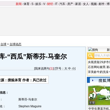
新闻
-
体育
-
S
-
娱乐
-
V
-
财经
-
IT
-
汽车
-
房产
-
家居
-
女人
-
视频
-
邮件
-
博
>
台球
>
台球动态
新
-“西瓜”斯蒂芬-马奎尔
央视质疑29岁市
石首网站被黑
篡
[
我来说两句
(1)
] [字号：
大
中
小
]
宋美龄牛奶洗澡
来源：搜狐体育 作者：风已吹过
信息：
：
斯蒂芬-马奎尔
名：
Stephen Maguire
中学生乘直升机