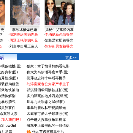
情史
李冰冰被爆已婚
揭秘生父离婚内幕
孕
·
揭刘晓庆离婚内幕
·
李幼斌新恋情曝光
婚
·
周迅王艳婆媳相见
·
陆毅爱女照首曝光
折
·
刘嘉玲自曝正造人
·
陈好新男友被曝光
 后
更多>>
喂猕猴桃(图)
·
独家：章子怡带妈妈看电影
好身材(图)
·
佟大为马伊琍再度牵手(图)
秀性感(图)
·
倪萍赵忠祥十年后再携手
服装皆为租赁
·
刘涛富豪老公为家产求生子
颜乘地铁被拍
·
舒淇醉酒瞬间惨被抓拍(图)
做活体解剖
·
实拍漂亮的地摊西施(组图)
的暴烈脾气
·
世界九大罪恶之城(组图)
遇灵异事件
·
李孝利新欢私密视频曝光
成命案导火索
·
孟庭苇可爱儿子最新照(图)
：加入我们吧！
·
点击进入搜狐娱乐影视库
howGirl
·
游戏史上最般配的十对情侣
2》送票！
·
张元首透露戒毒生活