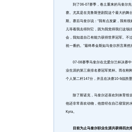
到了06-07赛季，卷土重来的马奎尔
赛。尤其是在克鲁斯堡剧院这个最大的舞
斯。赛后马奎尔说：“我有点发蒙，我有很
儿等着我去得到它，因为我觉得我们这场
会，我知道自己有能力获得世界冠军。不
祝一番的。”最终希金斯如马奎尔所言果然
07-08赛季马奎尔在北爱尔兰杯决赛中
业生涯的第三座排名赛冠军奖杯。而在刚刚
个人第二杆147分，并且在决赛10-9战
除了斯诺克，马奎尔还喜欢到体育馆去打羽
他还非常喜欢动物，他曾经在自己寝室的水
Kyra。
目前为止马奎尔职业生涯共获得四次