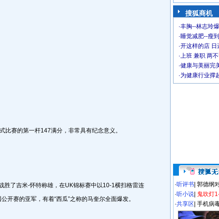
搜狐商机
·
丰胸--林志玲
·
睡觉减肥--瘦到
·
开这样的店 日进
·
上班 兼职 两
·
健康与美丽完
·
为健康行业撑
正式比赛的第一杆147满分，非常具有纪念意义。
·
听评书
|
郭德纲
胜了吉米-怀特称雄，在UK锦标赛中以10-1横扫格雷连
·
听小说
|
鬼吹灯1
公开赛的亚军，有着“西瓜”之称的马奎尔全面爆发。
·
共享区
|
手机病