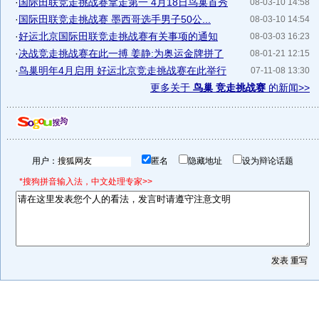
·
国际田联竞走挑战赛拿走第一 4月18日鸟巢首秀
08-03-10 14:58
·
国际田联竞走挑战赛 墨西哥选手男子50公...
08-03-10 14:54
·
好运北京国际田联竞走挑战赛有关事项的通知
08-03-03 16:23
·
决战竞走挑战赛在此一搏 姜静:为奥运金牌拼了
08-01-21 12:15
·
鸟巢明年4月启用 好运北京竞走挑战赛在此举行
07-11-08 13:30
更多关于
鸟巢 竞走挑战赛
的新闻>>
用户：
匿名
隐藏地址
设为辩论话题
*搜狗拼音输入法，中文处理专家>>