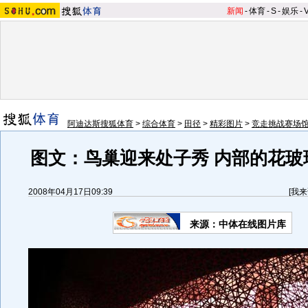
新闻
-
体育
-
S
-
娱乐
-
阿迪达斯搜狐体育
>
综合体育
>
田径
>
精彩图片
>
竞走挑战赛场
图文：鸟巢迎来处子秀 内部的花玻
2008年04月17日09:39
[
我来
来源：中体在线图片库