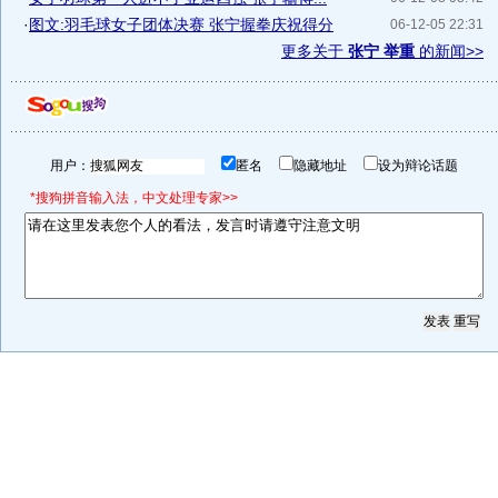
·
图文:羽毛球女子团体决赛 张宁握拳庆祝得分
06-12-05 22:31
更多关于
张宁 举重
的新闻>>
用户：
匿名
隐藏地址
设为辩论话题
*搜狗拼音输入法，中文处理专家>>