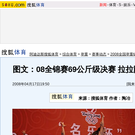
新闻
-
体育
-
S
-
娱乐
-
阿迪达斯搜狐体育
>
综合体育
>
举重
>
赛事动态
>
2008全国举
图文：08全锦赛69公斤级决赛 拉
2008年04月17日19:50
[
我来
来源：搜狐体育 作者：陶冶