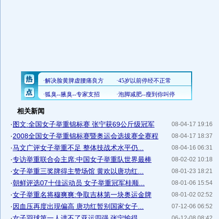
相关新闻
·
图文:全国女子举重锦标赛 张宁获69公斤级冠军
08-04-17 19:16
·
2008全国女子举重锦标赛暨奥运会选拔赛全赛程
08-04-17 18:37
·
马文广评女子举重不足 整体技战术水平仍...
08-04-16 06:31
·
专访举重联合会主席:中国女子举重队世界最棒
08-02-02 10:18
·
女子举重三奖牌得主赞场馆 黄欢以唐功红...
08-01-23 18:21
·
朝鲜评选07十佳运动员 女子举重冠军桂顺...
08-01-06 15:54
·
女子举重名将穆爽爽:争取吉林第一块奥运金牌
08-01-02 02:52
·
因血压再度出现偏高 唐功红暂别国家女子...
07-12-06 06:52
·
女子羽球第一人进不了亚运四强 张宁输得...
06-12-08 08:42