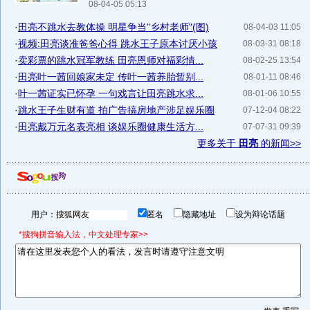
08-04-05 05:13
·
田亮不跳水去教体操 明星争当"乡村老师"(图)
08-04-03 11:05
·
视频:田亮谈准爸爸心得 跳水王子原本讨厌小孩
08-03-31 08:18
·
卖彩票的跳水冠军教练 田亮恩师对福彩情...
08-02-25 13:54
·
田亮叶一茜回娘家未定 传叶一茜养胎暂别...
08-01-11 08:46
·
叶一茜证实已怀孕 一句戏言让田亮跳水求...
08-01-06 10:55
·
跳水王子生财有道 拍广告搞房地产涉足娱乐圈
07-12-04 08:22
·
田亮戴万元名表亮相 谈娱乐圈健康生活方...
07-07-31 09:39
更多关于
田亮
的新闻>>
用户：
匿名
隐藏地址
设为辩论话题
*搜狗拼音输入法，中文处理专家>>