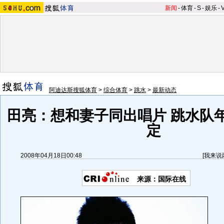
新闻
-
体育
-
S
-
娱乐
-
阿迪达斯搜狐体育
>
综合体育
>
跳水
>
最新动态
田亮：想和妻子同出唱片 跳水队
定
2008年04月18日00:48
[
我来说
来源：国际在线