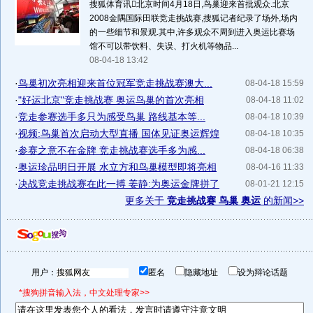
搜狐体育讯北京时间4月18日,鸟巢迎来首批观众.北京
2008金隅国际田联竞走挑战赛,搜狐记者纪录了场外,场内
的一些细节和景观.其中,许多观众不周到进入奥运比赛场
馆不可以带饮料、失误、打火机等物品...
08-04-18 13:42
·
鸟巢初次亮相迎来首位冠军竞走挑战赛澳大...
08-04-18 15:59
·
"好运北京"竞走挑战赛 奥运鸟巢的首次亮相
08-04-18 11:02
·
竞走参赛选手多只为感受鸟巢 路线基本等...
08-04-18 10:39
·
视频:鸟巢首次启动大型直播 国体见证奥运辉煌
08-04-18 10:35
·
参赛之意不在金牌 竞走挑战赛选手多为感...
08-04-18 06:38
·
奥运珍品明日开展 水立方和鸟巢模型即将亮相
08-04-16 11:33
·
决战竞走挑战赛在此一搏 姜静:为奥运金牌拼了
08-01-21 12:15
更多关于
竞走挑战赛 鸟巢 奥运
的新闻>>
用户：
匿名
隐藏地址
设为辩论话题
*搜狗拼音输入法，中文处理专家>>