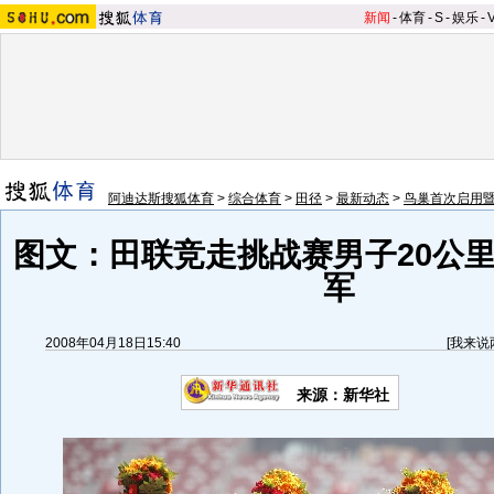
新闻
-
体育
-
S
-
娱乐
-
阿迪达斯搜狐体育
>
综合体育
>
田径
>
最新动态
>
鸟巢首次启用暨
图文：田联竞走挑战赛男子20公里
军
2008年04月18日15:40
[
我来说
来源：新华社