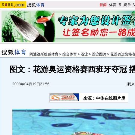
新闻
-
体育
-
S
-
娱乐
-
阿迪达斯搜狐体育
>
综合体育
>
游泳
>
游泳图片
>
花游奥运资格
图文：花游奥运资格赛西班牙夺冠 
2008年04月19日21:56
[
我来
来源：中体在线图片库