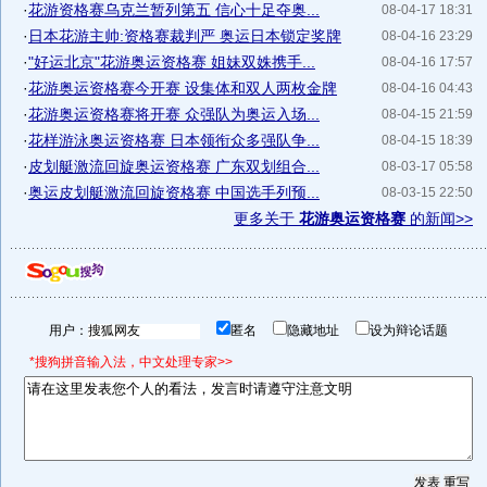
·
花游资格赛乌克兰暂列第五 信心十足夺奥...
08-04-17 18:31
·
日本花游主帅:资格赛裁判严 奥运日本锁定奖牌
08-04-16 23:29
·
"好运北京"花游奥运资格赛 姐妹双姝携手...
08-04-16 17:57
·
花游奥运资格赛今开赛 设集体和双人两枚金牌
08-04-16 04:43
·
花游奥运资格赛将开赛 众强队为奥运入场...
08-04-15 21:59
·
花样游泳奥运资格赛 日本领衔众多强队争...
08-04-15 18:39
·
皮划艇激流回旋奥运资格赛 广东双划组合...
08-03-17 05:58
·
奥运皮划艇激流回旋资格赛 中国选手列预...
08-03-15 22:50
更多关于
花游奥运资格赛
的新闻>>
用户：
匿名
隐藏地址
设为辩论话题
*搜狗拼音输入法，中文处理专家>>