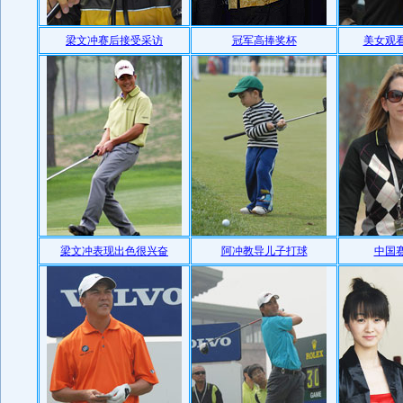
梁文冲赛后接受采访
冠军高捧奖杯
美女观
梁文冲表现出色很兴奋
阿冲教导儿子打球
中国