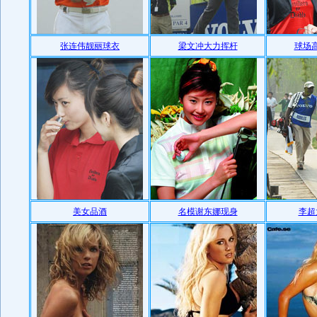
张连伟靓丽球衣
梁文冲大力挥杆
球场
美女品酒
名模谢东娜现身
李超