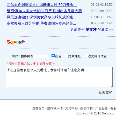
·
高尔夫逐洞赛梁文冲冯珊珊大胜 60万奖金...
08-02-03 15:50
·
组图:高尔夫美女艳拍08日历 性感出击尺度大胆
08-01-09 23:49
·
风景这边独好 深圳美女高尔夫球队成长经...
07-06-11 11:53
·
高尔夫丽人群芳争艳 萨费维国际赛果岭美...
07-03-28 11:44
更多关于
梁文冲
的新闻>>
用户：
匿名
隐藏地址
设为辩论话题
*搜狗拼音输入法，中文处理专家>>
设置首页
-
搜狗输入法
-
支付中心
-
搜狐招聘
-
广告服务
-
客
Copyright
©
2016 Sohu.com 