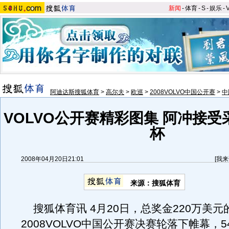
新闻
-
体育
-
S
-
娱乐
-
阿迪达斯搜狐体育
>
高尔夫
>
欧巡
>
2008VOLVO中国公开赛
>
中
VOLVO公开赛精彩图集 阿冲接
杯
2008年04月20日21:01
[
我来
来源：搜狐体育
搜狐体育讯 4月20日，总奖金220万美元
2008VOLVO中国公开赛决赛轮落下帷幕，