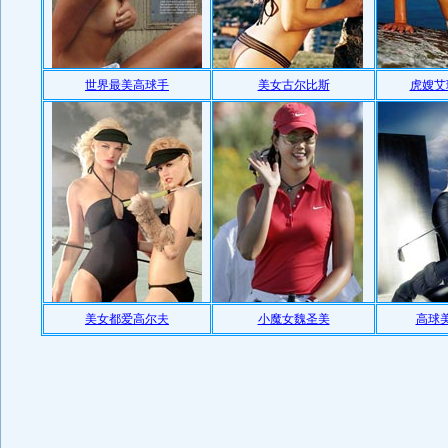
世界最美高球手
美女古尔比斯
虎嫂艾
美女都爱高尔夫
小魔女魏圣美
高球