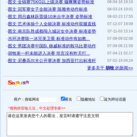
·
图文:全锦赛75KG以上级决赛 穆爽爽姿势标准
08-04-18 19:10
·
图文:冠军赛女子全能决赛 陈雅奇动作标准
08-03-24 19:01
·
图文:周吕鑫林跃晋级10米台半决赛 姿势标准
08-02-23 17:55
·
图文:艺术体操个人全能决赛 标准动作双腿直线
07-12-07 19:09
·
图文:南京队胜成都闯入城运女垒决赛 标准姿势
07-11-03 15:14
·
吊环决赛陈一冰完美卫冕 标准动作有如教...
07-09-09 02:06
·
图文:男团决赛中国队 杨威标准的鞍马比赛动作
07-09-06 21:59
·
胡牧差一杆未能进入决赛 坦言没有昨天打...
07-04-21 02:17
·
图文:尼桑高尔夫公开赛决赛 加西亚打出标准杆
07-02-19 04:24
更多关于
胡牧
的新闻>>
用户：
匿名
隐藏地址
设为辩论话题
*搜狗拼音输入法，中文处理专家>>