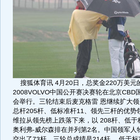
搜狐体育讯 4月20日，总奖金220万美元
2008VOLVO中国公开赛决赛轮在北京CB
会举行。三轮结束后麦克格雷 恩继续扩大
总杆205杆、低标准杆11、领先三杆的优势
维拉从领先榜上跌落下来，以 208杆、低于
奥利弗-威尔森排在并列第2名。中国领军人
交出了73杆，三轮总成绩是214杆 ，低于标