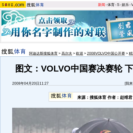
新闻
-
体育
-
S
-
娱乐
-
阿迪达斯搜狐体育
>
高尔夫
>
欧巡
>
2008VOLVO中国公开赛
>
精
图文：VOLVO中国赛决赛轮 
2008年04月20日11:27
[
我来
来源：搜狐体育 作者：赵维君